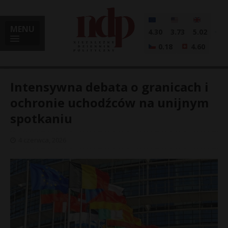
MENU
4.30
3.73
5.02
0.18
4.60
Intensywna debata o granicach i
ochronie uchodźców na unijnym
spotkaniu
i
4 czerwca, 2026
l