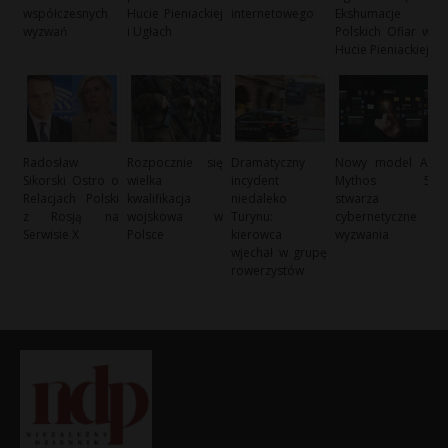
współczesnych
Hucie Pieniackiej
internetowego
Ekshumacje
wyzwań
i Ugłach
Polskich Ofiar w
Hucie Pieniackiej
Radosław
Rozpocznie się
Dramatyczny
Nowy model AI
Sikorski Ostro o
wielka
incydent
Mythos 5
Relacjach Polski
kwalifikacja
niedaleko
stwarza
z Rosją na
wojskowa w
Turynu:
cybernetyczne
Serwisie X
Polsce
kierowca
wyzwania
wjechał w grupę
rowerzystów