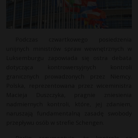
Podczas czwartkowego posiedzenia
unijnych ministrów spraw wewnętrznych w
Luksemburgu zapowiada się ostra debata
dotycząca kontrowersyjnych kontroli
granicznych prowadzonych przez Niemcy.
Polska, reprezentowana przez wiceministra
*
Macieja Duszczyka, pragnie zniesienia
E
nadmiernych kontroli, które, jej zdaniem,
naruszają fundamentalną zasadę swobody
i
l
przepływu osób w strefie Schengen.
Berlin argumentuje, że kontrole są