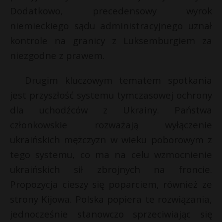
t
Dodatkowo, precedensowy wyrok
r
niemieckiego sądu administracyjnego uznał
kontrole na granicy z Luksemburgiem za
s
niezgodne z prawem.
s
Drugim kluczowym tematem spotkania
jest przyszłość systemu tymczasowej ochrony
dla uchodźców z Ukrainy. Państwa
członkowskie rozważają wyłączenie
ukraińskich mężczyzn w wieku poborowym z
tego systemu, co ma na celu wzmocnienie
ukraińskich sił zbrojnych na froncie.
Propozycja cieszy się poparciem, również ze
strony Kijowa. Polska popiera te rozwiązania,
jednocześnie stanowczo sprzeciwiając się