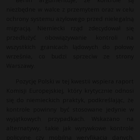
P
niezbędne w walce z przemytem oraz w celu
ochrony systemu azylowego przed nielegalną
t
migracją. Niemiecki rząd zdecydował się
przedłużyć obowiązywanie kontroli na
E
wszystkich granicach lądowych do połowy
września, co budzi sprzeciw ze strony
i
Warszawy.
l
Pozycję Polski w tej kwestii wspiera raport
Komisji Europejskiej, który krytycznie odnosi
się do niemieckich praktyk, podkreślając, że
kontrole powinny być stosowane jedynie w
wyjątkowych przypadkach. Wskazano na
alternatywy, takie jak wyrywkowe kontrole
policyjne czy mobilna weryfikacja danych.