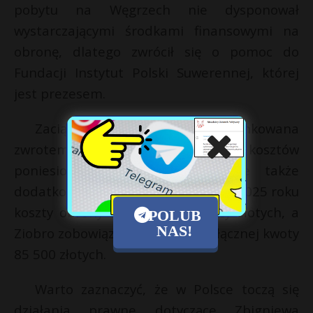
pobytu na Węgrzech nie dysponował
wystarczającymi środkami finansowymi na
obronę, dlatego zwrócił się o pomoc do
Fundacji Instytut Polski Suwerennej, której
jest prezesem.
Zaciągnięta pożyczka była warunkowana
zwrotem nie tylko całości kosztów
poniesionych przez fundację, ale także
dodatkowo 50 proc. ich wartości. W 2025 roku
koszty obrony wyniosły 57 tysięcy złotych, a
POLUB
NAS!
Ziobro zobowiązał się do zwrotu łącznej kwoty
85 500 złotych.
Warto zaznaczyć, że w Polsce toczą się
działania prawne dotyczące Zbigniewa