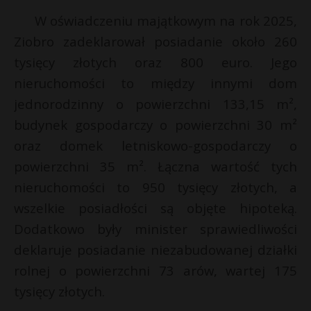
P
W oświadczeniu majątkowym na rok 2025,
Ziobro zadeklarował posiadanie około 260
tysięcy złotych oraz 800 euro. Jego
nieruchomości to między innymi dom
E
jednorodzinny o powierzchni 133,15 m²,
budynek gospodarczy o powierzchni 30 m²
i
oraz domek letniskowo-gospodarczy o
l
powierzchni 35 m². Łączna wartość tych
nieruchomości to 950 tysięcy złotych, a
wszelkie posiadłości są objęte hipoteką.
Dodatkowo były minister sprawiedliwości
deklaruje posiadanie niezabudowanej działki
rolnej o powierzchni 73 arów, wartej 175
tysięcy złotych.