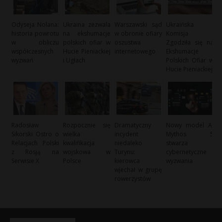
Odyseja Nolana:
Ukraina zezwala
Warszawski sąd
Ukraińska
historia powrotu
na ekshumacje
w obronie ofiary
Komisja
w obliczu
polskich ofiar w
oszustwa
Zgodziła się na
współczesnych
Hucie Pieniackiej
internetowego
Ekshumacje
wyzwań
i Ugłach
Polskich Ofiar w
Hucie Pieniackiej
Radosław
Rozpocznie się
Dramatyczny
Nowy model AI
Sikorski Ostro o
wielka
incydent
Mythos 5
Relacjach Polski
kwalifikacja
niedaleko
stwarza
z Rosją na
wojskowa w
Turynu:
cybernetyczne
Serwisie X
Polsce
kierowca
wyzwania
wjechał w grupę
rowerzystów