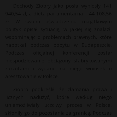
t
Dochody Ziobry jako posła wyniosły 141
r
940,54 zł, a dieta parlamentarna – 44 108,56
zł. W swoim oświadczeniu majątkowym
s
polityk opisał sytuację, w jakiej się znalazł,
s
wspominając o problemach prawnych, które
napotkał podczas pobytu w Budapeszcie.
Podczas oficjalnej konferencji został
niespodziewanie obciążony sfabrykowanymi
zarzutami i wydano na niego wniosek o
aresztowanie w Polsce.
Ziobro podkreślił, że złamania prawa i
licznych nadużyć, które według niego
uniemożliwiały uczciwy proces w Polsce,
skłoniły go do pozostania za granicą. Podczas