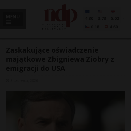
MENU
4.30
3.73
5.02
0.18
4.60
Zaskakujące oświadczenie
majątkowe Zbigniewa Ziobry z
emigracji do USA
i
3 czerwca, 2026
l