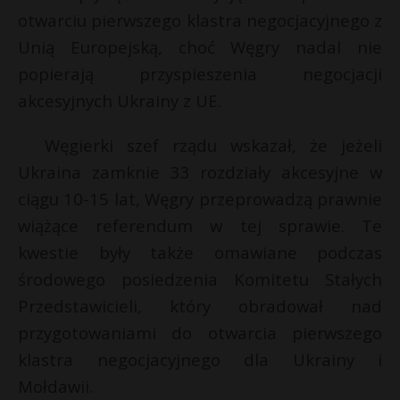
t
otwarciu pierwszego klastra negocjacyjnego z
r
Unią Europejską, choć Węgry nadal nie
popierają przyspieszenia negocjacji
s
akcesyjnych Ukrainy z UE.
s
Węgierki szef rządu wskazał, że jeżeli
Ukraina zamknie 33 rozdziały akcesyjne w
ciągu 10-15 lat, Węgry przeprowadzą prawnie
wiążące referendum w tej sprawie. Te
kwestie były także omawiane podczas
środowego posiedzenia Komitetu Stałych
Przedstawicieli, który obradował nad
przygotowaniami do otwarcia pierwszego
klastra negocjacyjnego dla Ukrainy i
Mołdawii.