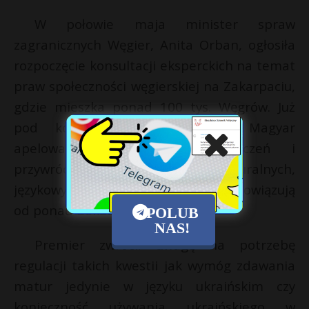
W połowie maja minister spraw
zagranicznych Węgier, Anita Orban, ogłosiła
rozpoczęcie konsultacji eksperckich na temat
praw społeczności węgierskiej na Zakarpaciu,
gdzie mieszka ponad 100 tys. Węgrów. Już
pod koniec kwietnia premier Magyar
apelował o zniesienie ograniczeń i
przywrócenie pełnych praw kulturalnych,
językowych i edukacyjnych, które obowiązują
od ponad dekady.
POLUB
NAS!
Premier zwrócił uwagę na potrzebę
regulacji takich kwestii jak wymóg zdawania
matur jedynie w języku ukraińskim czy
konieczność używania ukraińskiego w