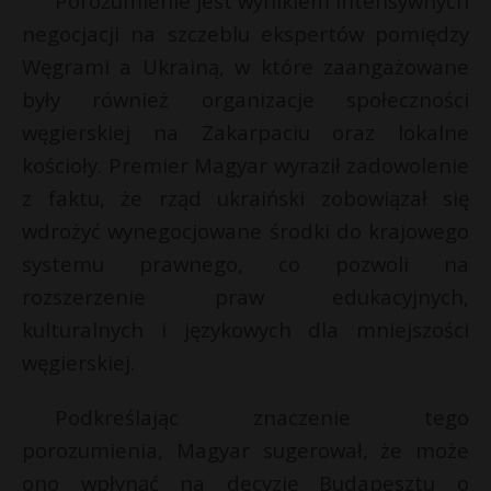
Porozumienie jest wynikiem intensywnych
P
negocjacji na szczeblu ekspertów pomiędzy
Węgrami a Ukrainą, w które zaangażowane
były również organizacje społeczności
węgierskiej na Zakarpaciu oraz lokalne
E
kościoły. Premier Magyar wyraził zadowolenie
s
s
z faktu, że rząd ukraiński zobowiązał się
i
wdrożyć wynegocjowane środki do krajowego
l
systemu prawnego, co pozwoli na
rozszerzenie praw edukacyjnych,
s
kulturalnych i językowych dla mniejszości
s
węgierskiej.
Podkreślając znaczenie tego
*
porozumienia, Magyar sugerował, że może
ono wpłynąć na decyzję Budapesztu o