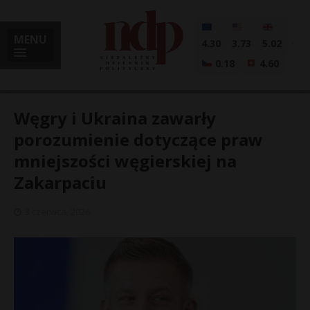
MENU
4.30
3.73
5.02
0.18
4.60
Węgry i Ukraina zawarły
porozumienie dotyczące praw
mniejszości węgierskiej na
i
Zakarpaciu
3 czerwca, 2026
l