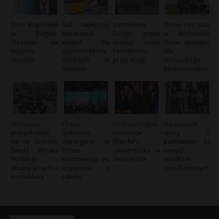
Dron eksploduje
Sąd Najwyższy
Ostrzeżenie
Drony nad bazą
w Bułgarii:
kwestionuje
Europy przed
w Mechernich:
Śledztwo na
wyjątek dla
aneksją Osetii
Nowe wyzwania
wysokim
supermarketów
Południowej
dla
szczeblu
otwartych w
przez Rosję
niemieckiego
niedziele
bezpieczeństwa
Warszawa
Chaos
Kontrowersyjna
Narastające
przygotowuje
systemów
nominacja
spory o
się na obchody
ostrzegania w
Blanche’a
parkowanie na
Święta Wojska
Polsce:
zatwierdzona w
nowych
Polskiego:
Kontrowersje po
Senacie USA
osiedlach
zmiany w ruchu i
incydencie z
mieszkaniowych
komunikacji
rakietą