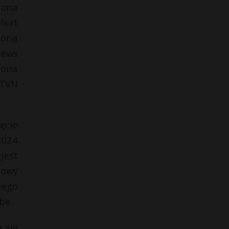
iona
lsat
iona
News
iona
 TVN
ęcie
2024
jest
towy
łego
be.
 się