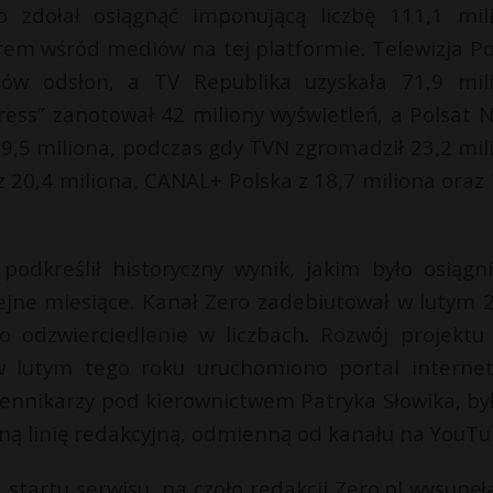
zdołał osiągnąć imponującą liczbę 111,1 mil
erem wśród mediów na tej platformie. Telewizja Po
nów odsłon, a TV Republika uzyskała 71,9 mil
ess” zanotował 42 miliony wyświetleń, a Polsat 
 29,5 miliona, podczas gdy TVN zgromadził 23,2 mil
z 20,4 miliona, CANAL+ Polska z 18,7 miliona oraz
podkreślił historyczny wynik, jakim było osiągni
ejne miesiące. Kanał Zero zadebiutował w lutym 
o odzwierciedlenie w liczbach. Rozwój projektu 
 lutym tego roku uruchomiono portal interne
dziennikarzy pod kierownictwem Patryka Słowika, by
żną linię redakcyjną, odmienną od kanału na YouTu
tartu serwisu, na czoło redakcji Zero.pl wysunęła