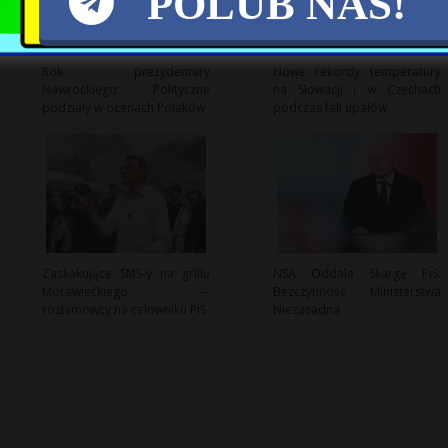
POLUB NAS!
Rok prezydentury
Nowe rekordy temperatury
Nawrockiego: Polityczne
na Słowacji i w Czechach
podziały w ocenach Polaków
podczas fali upałów
Zaskakujące SMS-y na grillu
NSA Oddala Skargę PiS:
Morawieckiego —
Bezczynność Ministerstwa
rozłamowcy na celowniku PiS
Niezasadna