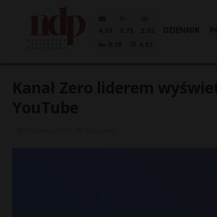
DZIENNIK
P
4.30
3.73
5.02
0.18
4.61
Kanał Zero liderem wyświe
YouTube
3 czerwca, 2026
Rozrywka