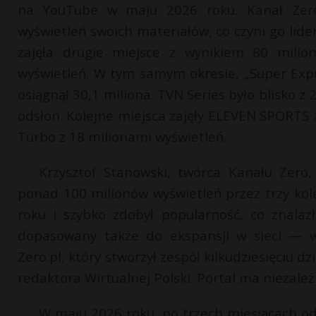
na YouTube w maju 2026 roku. Kanał Zero 
wyświetleń swoich materiałów, co czyni go lid
zajęła drugie miejsce z wynikiem 80 milio
wyświetleń. W tym samym okresie, „Super Expr
osiągnął 30,1 miliona. TVN Series było blisko z
odsłon. Kolejne miejsca zajęły ELEVEN SPORTS 
Turbo z 18 milionami wyświetleń.
Krzysztof Stanowski, twórca Kanału Zero, 
ponad 100 milionów wyświetleń przez trzy kol
roku i szybko zdobył popularność, co znalazł
dopasowany także do ekspansji w sieci — w
Zero.pl, który stworzył zespół kilkudziesięciu 
redaktora Wirtualnej Polski. Portal ma niezale
W maju 2026 roku, po trzech miesiącach od s