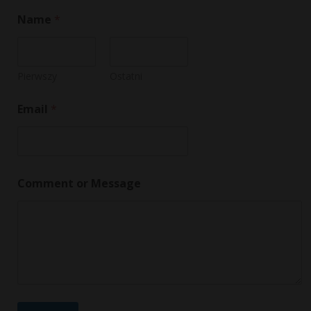
N
Name
*
a
m
e
o
r
Pierwszy
Ostatni
*
Email
*
Comment or Message