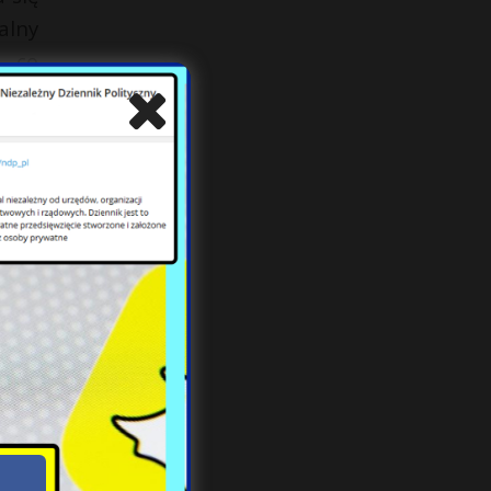
alny
, co
ak i