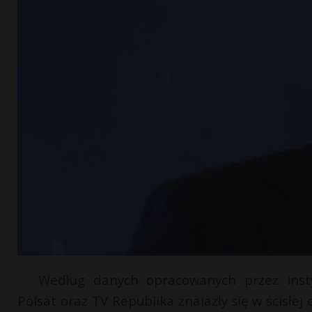
Według danych opracowanych przez Insty
Polsat oraz TV Republika znalazły się w ścis