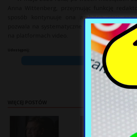
Anna Wittenberg, przejmując funkcję redakt
sposób kontynuuje ona ambitną wizję rozwo
pozwala na systematyczne zwiększanie wpływów
na platformach video.
Udostępnij:
WIĘCEJ POSTÓW