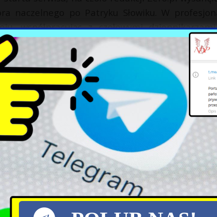
ora naczelnego po Patryku Słowiku. W profesjon
ju, współpracując z czołowymi dziennikarzami
 i popularności serwisu zarówno w internecie, j
X