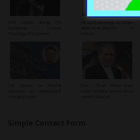
NSA Oddala Skargę PiS:
Jak upały wpływają na system
Subwencje i Dotacje
elektroenergetyczny w
Pozostają Wstrzymane
Polsce?
PSE stawia na lokalne
Iran i Oman: Nowa trasa
wsparcie w inwestycjach
przez cieśninę Ormuz może
energetycznych
zmienić układ sił
Simple Contact Form