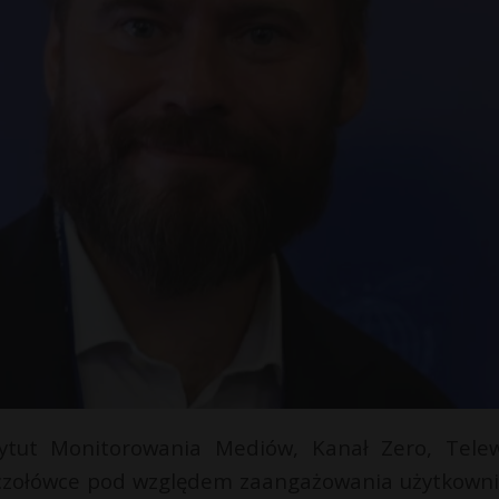
tut Monitorowania Mediów, Kanał Zero, Telew
łej czołówce pod względem zaangażowania użytkown