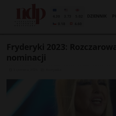
DZIENNIK
P
4.30
3.73
5.02
0.18
4.60
Fryderyki 2023: Rozczarow
nominacji
3 czerwca, 2026
Rozrywka