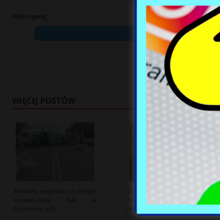
Udostępnij:
WIĘCEJ POSTÓW
Poważny wypadek na drodze
Zbieranie deszczówki w
wojewódzkiej 848 w
Polsce: korzyści, wyzwania i
Pułankowicach
nowe regulacje