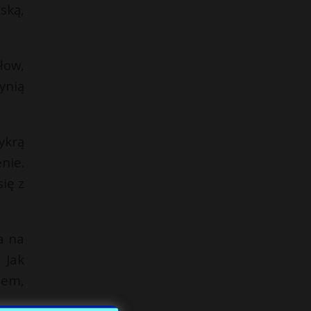
ską,
łow,
ynią
ykrą
nie.
ię z
a na
 Jak
iem,