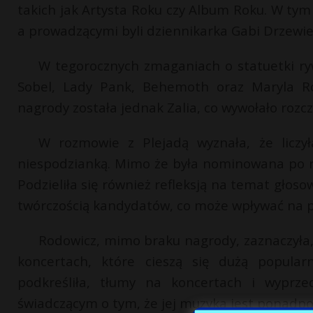
takich jak Artysta Roku czy Album Roku. W tym
a prowadzącymi byli dziennikarka Gabi Drzewiec
W tegorocznych zmaganiach o statuetki ryw
Sobel, Lady Pank, Behemoth oraz Maryla Ro
nagrody została jednak Zalia, co wywołało rozc
W rozmowie z Plejadą wyznała, że liczył
niespodzianką. Mimo że była nominowana po ra
Podzieliła się również refleksją na temat głosow
twórczością kandydatów, co może wpływać na p
Rodowicz, mimo braku nagrody, zaznaczyła,
koncertach, które cieszą się dużą popularn
podkreśliła, tłumy na koncertach i wyprze
świadczącym o tym, że jej muzyka jest ponadp