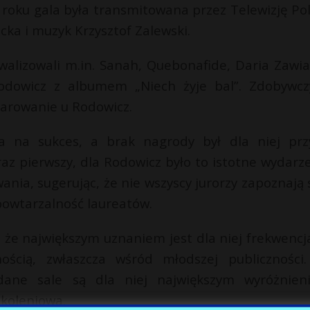
 roku gala była transmitowana przez Telewizję Pol
ka i muzyk Krzysztof Zalewski.
alizowali m.in. Sanah, Quebonafide, Daria Zawia
dowicz z albumem „Niech żyje bal”. Zdobywcz
zarowanie u Rodowicz.
a na sukces, a brak nagrody był dla niej prz
z pierwszy, dla Rodowicz było to istotne wydarze
ania, sugerując, że nie wszyscy jurorzy zapoznają s
owtarzalność laureatów.
 że największym uznaniem jest dla niej frekwencj
ością, zwłaszcza wśród młodszej publiczności.
dane sale są dla niej największym wyróżnien
okoleniowa.