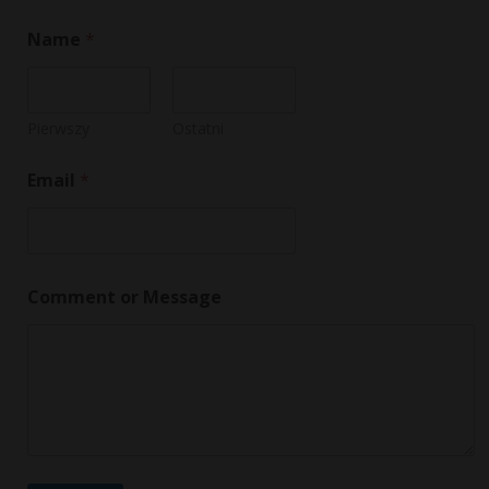
Name
*
Pierwszy
Ostatni
Email
*
*
Comment or Message
*
N
a
m
e