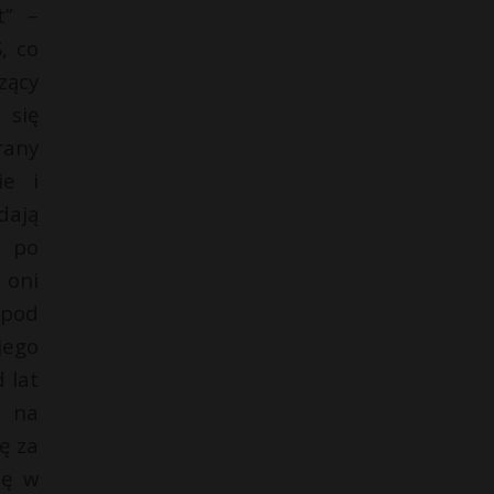
t” –
, co
zący
 się
rany
ie i
dają
a po
 oni
 pod
jego
 lat
y na
ę za
lę w