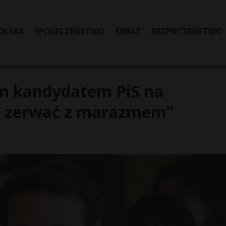
OLSKA
SPOŁECZEŃSTWO
ŚWIAT
BEZPIECZEŃSTWO
ym kandydatem PiS na
s zerwać z marazmem”