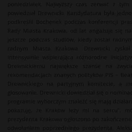
poniedziałek. Najwyższy czas zerwać z ty
powiedział Drewnicki. Kandydatura była jednog
podkreślił Bochenek podczas konferencji pras
Rady Miasta Krakowa, od lat angażuje się na 
jeszcze podczas studiów, kiedy został radn
radnym Miasta Krakowa. Drewnicki zyskał 
intensywnie wspierająca różnorodne inicjat
Drewnickiemu największe szanse na zwyci
rekomendacjach znanych polityków PiS – Beaty 
Drewnickiego na partyjnym komitecie, a i
głosowanie. Drewnicki dowiedział się o nominac
programie wyborczym znaleźć się mają działani
pokazuję, że Kraków leży mi na sercu”, mó
prezydenta Krakowa ogłoszono po zakończeniu
odwołaniem poprzedniego prezydenta, Aleksa