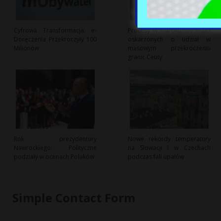
Cyfrowa Transformacja: e-
Procesy w Maroku: 86 osób
Doręczenia Przekroczyły 100
oskarżonych o udział w
Milionów
masowym przekroczeniu
granic Ceuty
Rok prezydentury
Nowe rekordy temperatury
Nawrockiego: Polityczne
na Słowacji i w Czechach
podziały w ocenach Polaków
podczas fali upałów
Simple Contact Form