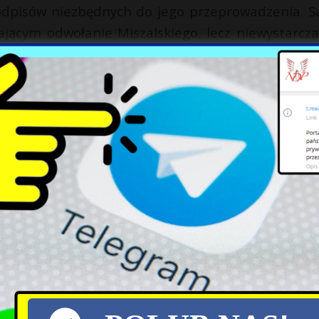
odpisów niezbędnych do jego przeprowadzenia. 
jącym odwołanie Miszalskiego, lecz niewystarcza
wołać Rady Miasta Krakowa. Do czasu nowych wyb
Kracik, mianowany przez premiera Donalda Tuska.
X