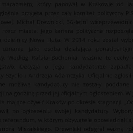
m marazmem, który panował w Krakowie od la
łośnie przyjęta przez cały komitet polityczny PiS
owej. Michał Drewnicki, 36-letni wiceprzewodnic
rzecz miasta. Jego kariera polityczna rozpoczęła
ym dzielnicy Nowa Huta. W 2014 roku został wyb
uznanie jako osoba działająca ponadpartyjn
ywy. Według Rafała Bochenka, właśnie te cechy 
ęstwo. Decyzja o jego kandydaturze zapadł
Szydło i Andrzeja Adamczyka. Oficjalnie zgłosili
nne możliwe kandydatury nie zostały poddane
ji na godzinę przed jej oficjalnym ogłoszeniem. W 
a mające ożywić Kraków po okresie stagnacji. „Od
wił po ogłoszeniu swojej kandydatury. Wybor
 referendum, w którym obywatele opowiedzieli si
ndra Miszalskiego. Drewnicki odegrał ważną ro