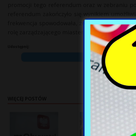
promocji tego referendum oraz w zebraniu p
referendum zakończyło się wynikiem umożliwia
frekwencja spowodowała, że nie udało się od
rolę zarządzającego miastem pełni Stanisław 
Udostępnij:
WIĘCEJ POSTÓW