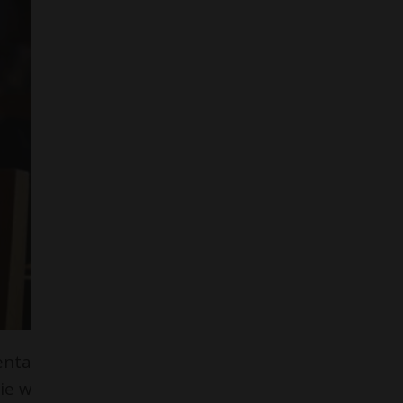
enta
ie w