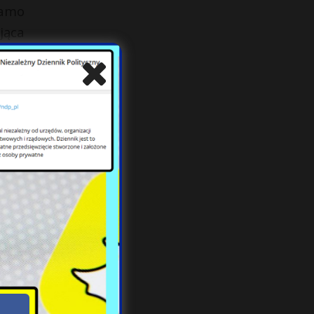
Samo
jąca
orów