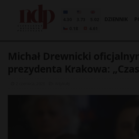
DZIENNIK
P
4.30
3.73
5.02
0.18
4.61
Michał Drewnicki oficjaln
prezydenta Krakowa: „Cza
2 czerwca, 2026
Artykuły