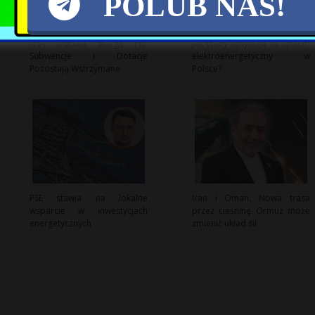
POLUB NAS!
NSA Oddala Skargę PiS:
Jak upały wpływają na system
Subwencje i Dotacje
elektroenergetyczny w
Pozostają Wstrzymane
Polsce?
PSE stawia na lokalne
Iran i Oman: Nowa trasa
wsparcie w inwestycjach
przez cieśninę Ormuz może
energetycznych
zmienić układ sił