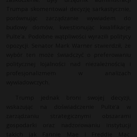
P
Trumpa skomentował decyzję sarkastycznie,
porównując zarządzanie wywiadem do
t
budowy domów, kwestionując kwalifikacje
r
Pulte’a. Podobne wątpliwości wyrazili politycy
E
opozycji. Senator Mark Warner stwierdził, że
wybór ten może świadczyć o preferowaniu
i
politycznej lojalności nad niezależnością i
l
profesjonalizmem w analizach
wywiadowczych.
Trump jednak broni swojej decyzji,
wskazując na doświadczenie Pulte’a w
zarządzaniu strategicznymi obszarami
gospodarki oraz nadzorowaniu instytucji
takich jak Fannie Mae i Freddie Mac.