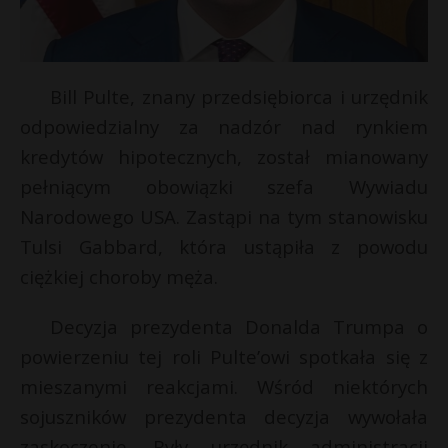
Bill Pulte, znany przedsiębiorca i urzędnik
odpowiedzialny za nadzór nad rynkiem
kredytów hipotecznych, został mianowany
pełniącym obowiązki szefa Wywiadu
Narodowego USA. Zastąpi na tym stanowisku
Tulsi Gabbard, która ustąpiła z powodu
ciężkiej choroby męża.
E
Decyzja prezydenta Donalda Trumpa o
i
powierzeniu tej roli Pulte’owi spotkała się z
l
mieszanymi reakcjami. Wśród niektórych
sojuszników prezydenta decyzja wywołała
zaskoczenie. Były urzędnik administracji