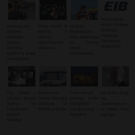
Kontrowersje
wokół Polskiego
Dramatyczny
Nowy model AI
Szczecin:
Funduszu
incydent
Mythos 5
Dramatyczna
Inwestycji
niedaleko
stwarza
Akcja Ratunkowa
Obronnych:
Turynu:
cybernetyczne
na Terenie
Krytyka EBC
kierowca
wyzwania
Szkoły
wjechał w grupę
Podstawowej
rowerzystów
Czy Polska i
Bohaterska
Gospodarcze
Joe Biden zmaga
Ukraina Straciły
reakcja kierowcy
Ambicje Arabii
się z
Szansę na
autobusu na
Saudyjskiej:
zaawansowany
Pojednanie?
lotnisku w Lipsku
Transformacja i
m rakiem, mówi
Ekspert
Wyzwania
jego syn
Analizuje