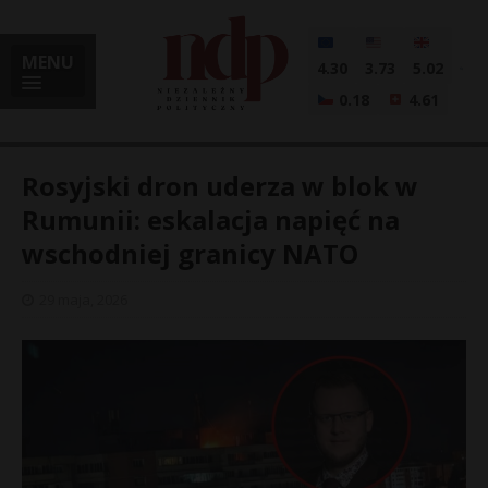
MENU
4.30
3.73
5.02
0.18
4.61
Rosyjski dron uderza w blok w
Rumunii: eskalacja napięć na
wschodniej granicy NATO
i
29 maja, 2026
l