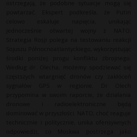
s
ostrzegają, że podobne sytuacje mogą się
P
powtarzać. Ekspert podkreśla, że Putin
celowo eskaluje napięcia, unikając
jednocześnie otwartej wojny z NATO.
Strategia Rosji polega na testowaniu reakcji
E
Sojuszu Północnoatlantyckiego, wykorzystując
środki poniżej progu konfliktu zbrojnego.
t
i
l
Według dr. Olecha, możemy spodziewać się
częstszych wtargnięć dronów czy zakłóceń
sygnałów GPS w regionie. Dr Olech
przypomina w swoim raporcie, że działania
dronowe i radioelektroniczne będą
dominować w przyszłości. NATO, choć reaguje
technicznie i politycznie, unika ofensywnych
odpowiedzi, co Moskwa postrzega jako