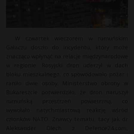
W czwartek wieczorem w rumuńskim
Gałaczu doszło do incydentu, który może
znacząco wpłynąć na relacje międzynarodowe
w regionie. Rosyjski dron uderzył w dach
bloku mieszkalnego, co spowodowało pożar i
raniło dwie osoby. Ministerstwo obrony w
E
Bukareszcie potwierdziło, że dron naruszył
rumuńską przestrzeń powietrzną, co
i
wywołało natychmiastową reakcję wśród
l
członków NATO. Znawcy tematu, tacy jak dr
Aleksander Olech z Defence24.com,
s