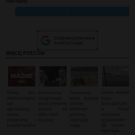
Udostępnij:
X
WIĘCEJ POSTÓW
Polskie Sieci
Konfederacja
Zamieszanie
HANNA KRAMER:
Elektroenergetyc
przygotowuje
wokół budowy
Kryzys
zne
się do wyborów:
polskiej
demograficzny
wprowadzają
podział list
elektrowni
w Polsce:
okresy
wyborczych
jądrowej:
zagrożenie
przywołania z
kluczowy
negocjacje
egzystencjalne
powodu upałów
trwają
dla narodu i
imperatyw