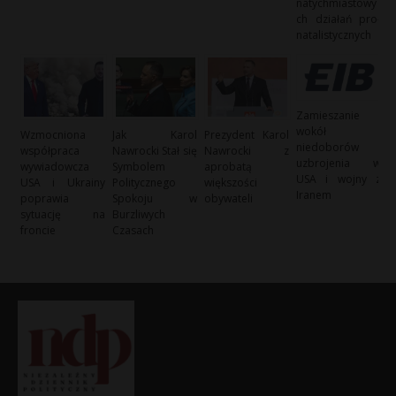
natychmiastowy
ch działań pro-
natalistycznych
Zamieszanie
wokół
Wzmocniona
Jak Karol
Prezydent Karol
niedoborów
współpraca
Nawrocki Stał się
Nawrocki z
uzbrojenia w
wywiadowcza
Symbolem
aprobatą
USA i wojny z
USA i Ukrainy
Politycznego
większości
Iranem
poprawia
Spokoju w
obywateli
sytuację na
Burzliwych
froncie
Czasach