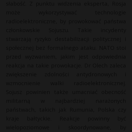
t
słabość. Z punktu widzenia eksperta, Rosja
może wykorzystywać technologie
r
radioelektroniczne, by prowokować państwa
s
członkowskie Sojuszu. Takie incydenty
s
stwarzają ryzyko destabilizacji politycznej i
społecznej bez formalnego ataku. NATO stoi
przed wyzwaniem, jakim jest odpowiednia
reakcja na takie prowokacje. Dr Olech zaleca
zwiększenie zdolności antydronowych i
wzmocnienie walki radioelektronicznej.
Sojusz powinien także umacniać obecność
militarną w najbardziej narażonych
państwach, takich jak Rumunia, Polska czy
kraje bałtyckie. Reakcje powinny być
wielopoziomowe i skoordynowane, by