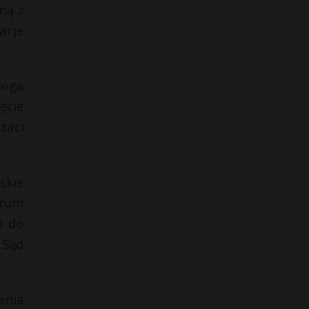
ną z
acje
lega
ęcie
taci
skie
trum
h do
 Sąd
ania