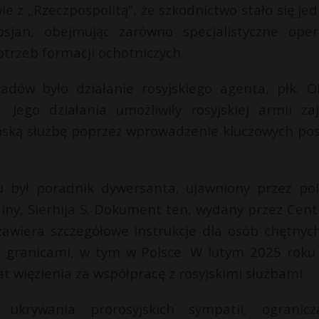
e z „Rzeczpospolitą”, że szkodnictwo stało się jed
sjan, obejmując zarówno specjalistyczne oper
otrzeb formacji ochotniczych.
adów było działanie rosyjskiego agenta, płk. O
 Jego działania umożliwiły rosyjskiej armii zaj
ińską służbę poprzez wprowadzenie kluczowych pos
u był poradnik dywersanta, ujawniony przez pol
ainy, Sierhija S. Dokument ten, wydany przez Cen
zawiera szczegółowe instrukcje dla osób chętnyc
jej granicami, w tym w Polsce. W lutym 2025 roku
at więzienia za współpracę z rosyjskimi służbami.
 ukrywania prorosyjskich sympatii, ogranicz