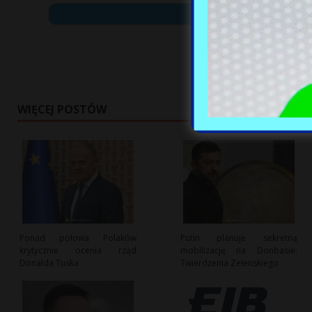
WIĘCEJ POSTÓW
Ponad połowa Polaków
Putin planuje sekretną
krytycznie ocenia rząd
mobilizację na Donbasie:
Donalda Tuska
Twierdzenia Zełenskiego