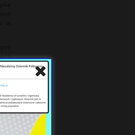
jska
ałań
su w
nymi
akże
ch z
ązku
iami
yć w