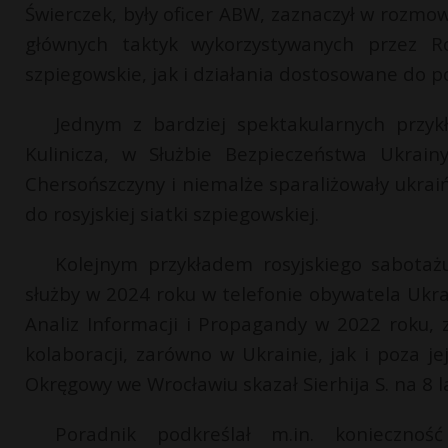
Świerczek, były oficer ABW, zaznaczył w rozmowi
głównych taktyk wykorzystywanych przez Ro
szpiegowskie, jak i działania dostosowane do p
Jednym z bardziej spektakularnych przykł
Kulinicza, w Służbie Bezpieczeństwa Ukrainy.
Chersońszczyny i niemalże sparaliżowały ukra
do rosyjskiej siatki szpiegowskiej.
Kolejnym przykładem rosyjskiego sabotaż
służby w 2024 roku w telefonie obywatela Ukr
Analiz Informacji i Propagandy w 2022 roku, 
kolaboracji, zarówno w Ukrainie, jak i poza 
Okręgowy we Wrocławiu skazał Sierhija S. na 8 l
Poradnik podkreślał m.in. konieczność