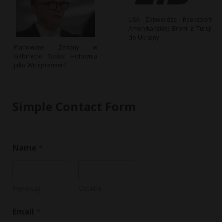
USA Zatwierdza Reeksport
Amerykańskiej Broni z Turcji
do Ukrainy
Planowane Zmiany w
Gabinecie Tuska: Hołownia
jako Wicepremier?
Simple Contact Form
E
Name
*
m
a
i
l
M
Pierwszy
Ostatni
e
s
Email
*
s