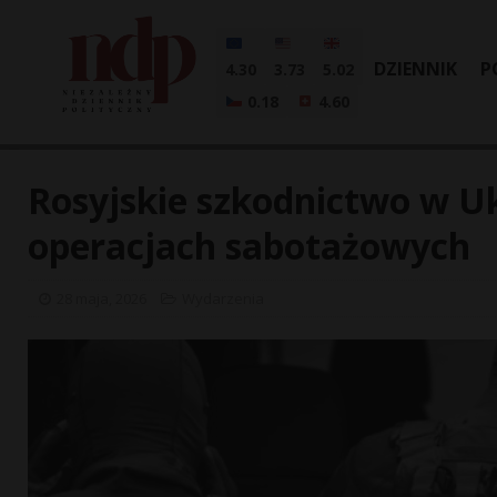
DZIENNIK
P
4.30
3.73
5.02
0.18
4.60
Rosyjskie szkodnictwo w Uk
operacjach sabotażowych
28 maja, 2026
Wydarzenia