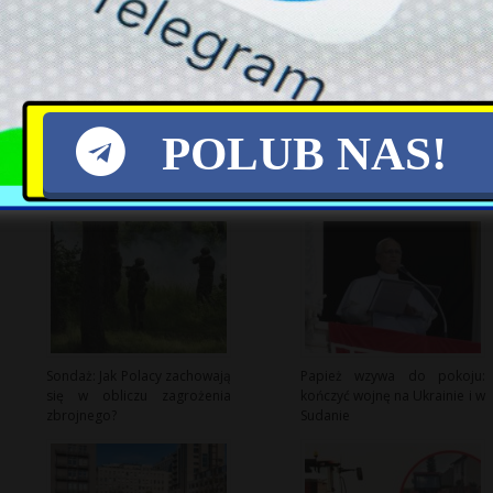
X
POLUB NAS!
Sondaż: Jak Polacy zachowają
Papież wzywa do pokoju:
się w obliczu zagrożenia
kończyć wojnę na Ukrainie i w
zbrojnego?
Sudanie