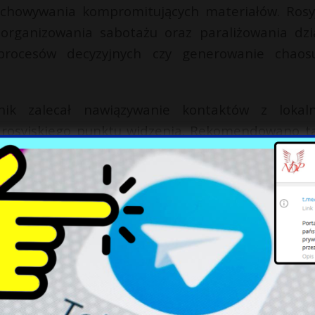
chowywania kompromitujących materiałów. Rosy
e organizowania sabotażu oraz paraliżowania dzi
e procesów decyzyjnych czy generowanie chao
ik zalecał nawiązywanie kontaktów z lokal
m rosyjskiego punktu widzenia. Rekomendowano t
czestnictwo w lokalnych wydarzeniach polityczny
ie da się jednoznacznie udokumentować zwi
 istnieje podobieństwo metodyki działań z działan
ntrum Analiz Informacji i Propagandy może b
łającą pod nadzorem rosyjskich służb specjalnych.