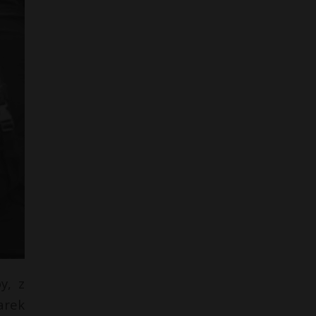
y, z
arek