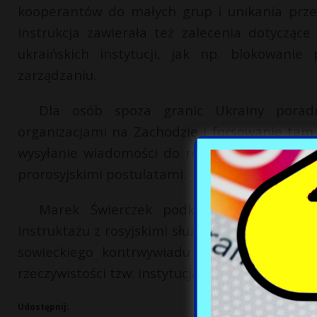
kooperantów do małych grup i unikania prze
instrukcja zawierała też zalecenia dotycząc
ukraińskich instytucji, jak np. blokowani
zarządzaniu.
Dla osób spoza granic Ukrainy poradn
organizacjami na Zachodzie i forsowanie ta
wysyłanie wiadomości do redakcji mediów i u
prorosyjskimi postulatami.
Marek Świerczek podkreśla, że choć n
instruktażu z rosyjskimi służbami specjalnymi,
sowieckiego kontrwywiadu ofensywnego. Ce
rzeczywistości tzw. instytucją parawanową dzia
Udostępnij: