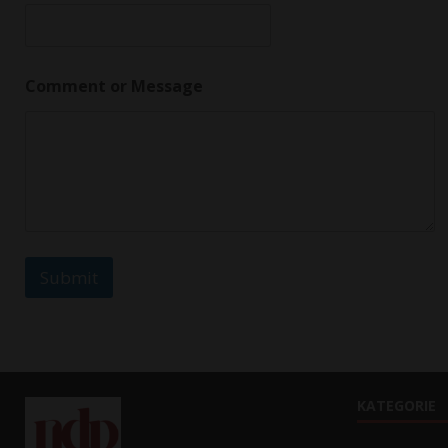
a
g
e
*
Comment or Message
Submit
KATEGORIE