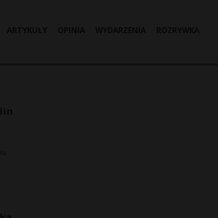
ARTYKUŁY
OPINIA
WYDARZENIA
ROZRYWKA
lin
ła
bka