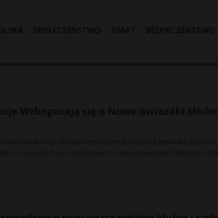
OLSKA
SPOŁECZEŃSTWO
ŚWIAT
BEZPIECZEŃSTWO
acje Wzbogacają się o Nowe Gwiazdki Miche
olskie restauracje zostały wyróżnione prestiżową gwiazdką Michelin,
 takich miejsc w Polsce do jedenastu. Gala przewodnika Michelin odby
rowadzenie przy warszawskim klubie i szy