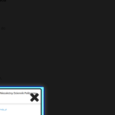
a do
h,