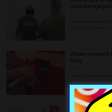
interwencja poli
28 maja, 2026
W Warszawie doszło do pr
dorosłego przy jednym z k
[…]
Chaos na stacji
ceny
28 maja, 2026
Niezwykłe wydarzenia mia
gdzie kierowcy masowo s
nieoczekiwana zmiana
[…
«
1
…
8
9