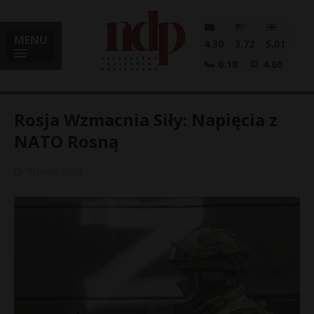
MENU
4.30
3.72
5.01
0.18
4.60
Rosja Wzmacnia Siły: Napięcia z
NATO Rosną
i
19 maja, 2026
l