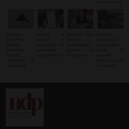
parlamentarnej
Poważne
Zmiany w
Prezydent Karol
Rumunia
naruszenia
aplikacji
Nawrocki
wprowadza
polskiej
mObywatel: Co
podsumowuje
nadzwyczajne
przestrzeni –
użytkownicy
pierwszy rok
środki, by
rosnące
muszą wiedzieć?
urzędowania
uratować
zagrożenie ze
reaktor jądrowy
strony Rosji
Cernavoda