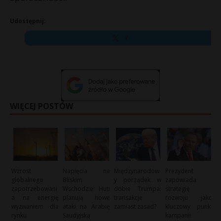
Udostępnij:
X
WIĘCEJ POSTÓW
Wzrost
Napięcia na
Międzynarodow
Prezydent
globalnego
Bliskim
y porządek w
zapowiada
zapotrzebowani
Wschodzie: Huti
dobie Trumpa:
strategię
a na energię
planują nowe
transakcje
rozwoju jako
wyzwaniem dla
ataki na Arabię
zamiast zasad?
kluczowy punkt
rynku
Saudyjską
kampanii