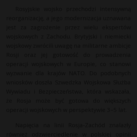
P
Rosyjskie wojsko przechodzi intensywną
reorganizację, a jego modernizacja uznawana
jest za zagrożenie przez wielu ekspertów
wojskowych z Zachodu. Brytyjski i niemiecki
E
r
wojskowy zwrócili uwagę na militarne ambicje
r
Rosji oraz jej gotowość do prowadzenia
i
E
operacji wojskowych w Europie, co stanowi
l
wyzwanie dla krajów NATO. Do podobnych
i
wniosków doszła Szwedzka Wojskowa Służba
l
Wywiadu i Bezpieczeństwa, która wskazała,
że Rosja może być gotowa do większych
operacji wojskowych w perspektywie 3–5 lat.
Napięcia na linii Rosja-Zachód znalazły
również odzwierciedlenie w polskiej opinii