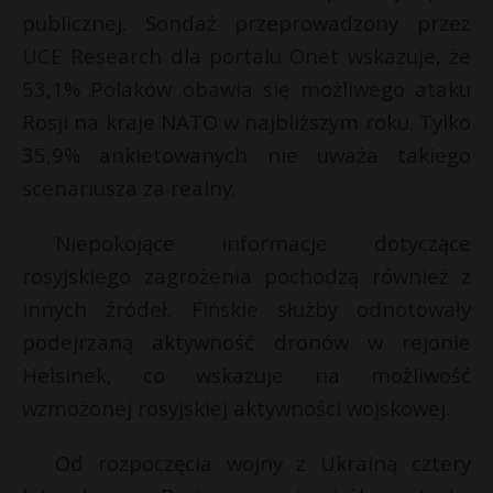
t
publicznej. Sondaż przeprowadzony przez
r
UCE Research dla portalu Onet wskazuje, że
53,1% Polaków obawia się możliwego ataku
s
Rosji na kraje NATO w najbliższym roku. Tylko
s
35,9% ankietowanych nie uważa takiego
scenariusza za realny.
Niepokojące informacje dotyczące
rosyjskiego zagrożenia pochodzą również z
innych źródeł. Fińskie służby odnotowały
podejrzaną aktywność dronów w rejonie
Helsinek, co wskazuje na możliwość
wzmożonej rosyjskiej aktywności wojskowej.
Od rozpoczęcia wojny z Ukrainą cztery