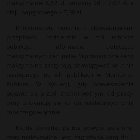
maksymalnie 6,52 zł, benzyny 98 – 7,07 zł, a
P
oleju napędowego – 7,00 zł.
t
Ministerstwo, zgodnie z obowiązującymi
przepisami, codziennie w dni robocze
E
publikuje informacje dotyczące
maksymalnych cen paliw. Wprowadzone ceny
t
i
maksymalne zaczynają obowiązywać od dnia
l
następnego po ich publikacji w Monitorze
Polskim. W sytuacji, gdy obwieszczenie
pojawia się przed dniami wolnymi od pracy,
ceny utrzymują się aż do następnego dnia
roboczego włącznie.
Każda sprzedaż paliwa powyżej ustalonej
ceny maksymalnej jest zagrożona karą do 1