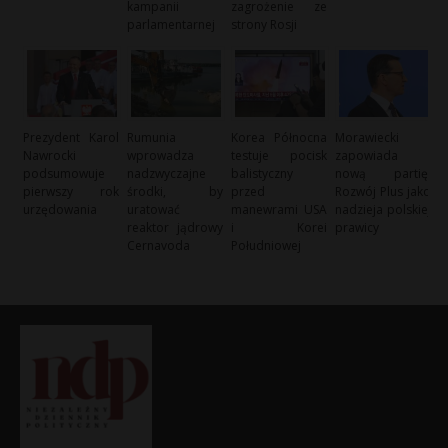
kampanii
zagrożenie ze
parlamentarnej
strony Rosji
Prezydent Karol
Rumunia
Korea Północna
Morawiecki
Nawrocki
wprowadza
testuje pocisk
zapowiada
podsumowuje
nadzwyczajne
balistyczny
nową partię:
pierwszy rok
środki, by
przed
Rozwój Plus jako
urzędowania
uratować
manewrami USA
nadzieja polskiej
reaktor jądrowy
i Korei
prawicy
Cernavoda
Południowej