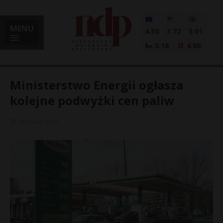
MENU
4.30
3.72
5.01
0.18
4.60
Ministerstwo Energii ogłasza
kolejne podwyżki cen paliw
i
19 maja, 2026
l