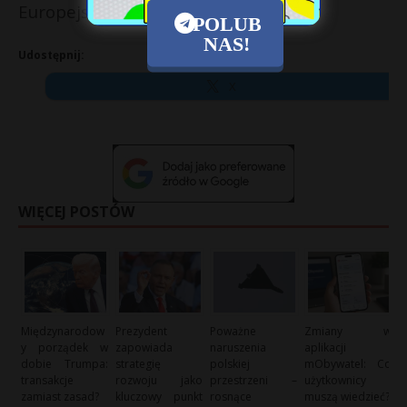
Europejską.
POLUB
NAS!
Udostępnij:
X
WIĘCEJ POSTÓW
Międzynarodow
Prezydent
Poważne
Zmiany w
y porządek w
zapowiada
naruszenia
aplikacji
dobie Trumpa:
strategię
polskiej
mObywatel: Co
transakcje
rozwoju jako
przestrzeni –
użytkownicy
zamiast zasad?
kluczowy punkt
rosnące
muszą wiedzieć?