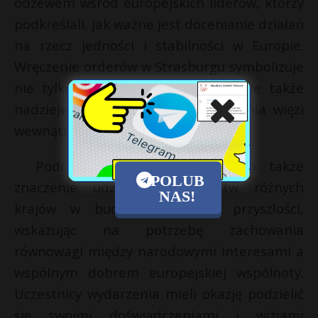
odzewem wśród europejskich liderów, którzy
podkreślali, jak ważne jest docenianie działań
na rzecz jedności i stabilności w Europie.
Wręczenie orderów w Strasburgu symbolizuje
nie tylko uznanie dla jednostek, ale także
nadzieję na kontynuację wzmacniania więzi
wewnątrz Unii Europejskiej.
Podczas ceremonii podkreślono także
POLUB
znaczenie udziału społeczeństw różnych
NAS!
krajów w budowie wspólnej przyszłości,
wskazując na potrzebę zachowania
równowagi między narodowymi interesami a
wspólnym dobrem europejskiej wspólnoty.
Uczestnicy wydarzenia mieli okazję podzielić
się swoimi doświadczeniami i wizjami