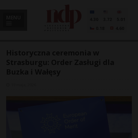
MENU
4.30
3.72
5.01
0.18
4.60
Historyczna ceremonia w
Strasburgu: Order Zasługi dla
Buzka i Wałęsy
i
19 maja, 2026
l