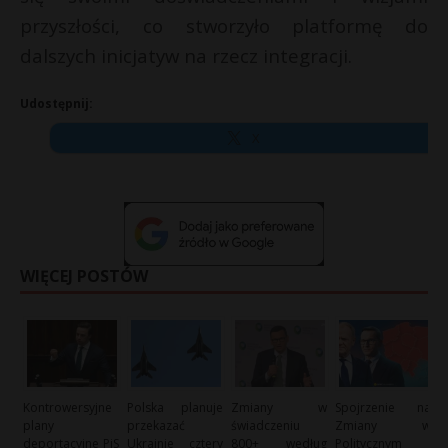
przyszłości, co stworzyło platformę do
dalszych inicjatyw na rzecz integracji.
Udostępnij:
X
WIĘCEJ POSTÓW
Kontrowersyjne
Polska planuje
Zmiany w
Spojrzenie na
plany
przekazać
świadczeniu
Zmiany w
deportacyjne PiS
Ukrainie cztery
800+ według
Politycznym