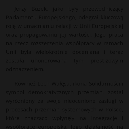
P
Jerzy Buzek, jako były przewodniczący
Parlamentu Europejskiego, odegrał kluczową
rolę w umacnianiu relacji w Unii Europejskiej
oraz propagowaniu jej wartości. Jego praca
E
na rzecz rozszerzenia współpracy w ramach
Unii była wielokrotnie doceniana i teraz
i
została uhonorowana tym prestiżowym
l
odznaczeniem.
Również Lech Wałęsa, ikona Solidarności i
symbol demokratycznych przemian, został
*
*
wyróżniony za swoje nieocenione zasługi w
E
procesach przemian systemowych w Polsce,
które znacząco wpłynęły na integrację i
i
l
współpracę europejską. Jego działalność na