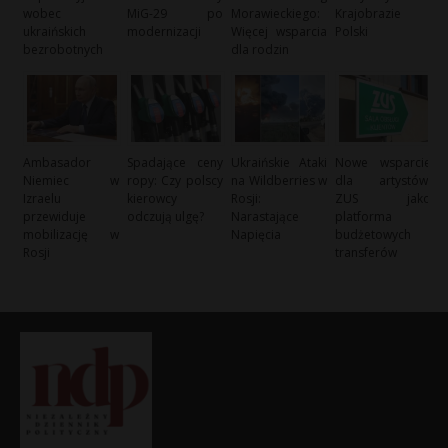
wobec
MiG-29 po
Morawieckiego:
Krajobrazie
ukraińskich
modernizacji
Więcej wsparcia
Polski
bezrobotnych
dla rodzin
Ambasador
Spadające ceny
Ukraińskie Ataki
Nowe wsparcie
Niemiec w
ropy: Czy polscy
na Wildberries w
dla artystów:
Izraelu
kierowcy
Rosji:
ZUS jako
przewiduje
odczują ulgę?
Narastające
platforma
mobilizację w
Napięcia
budżetowych
Rosji
transferów