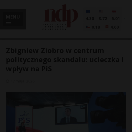
MENU
4.30
3.72
5.01
0.18
4.60
Zbigniew Ziobro w centrum
politycznego skandalu: ucieczka i
wpływ na PiS
i
17 maja, 2026
l