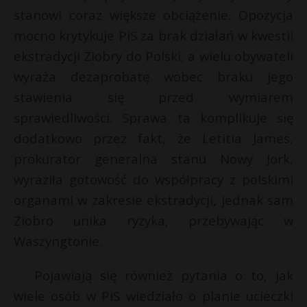
t
stanowi coraz większe obciążenie. Opozycja
t
r
*
mocno krytykuje PiS za brak działań w kwestii
ekstradycji Ziobry do Polski, a wielu obywateli
s
wyraża dezaprobatę wobec braku jego
s
stawienia się przed wymiarem
sprawiedliwości. Sprawa ta komplikuje się
dodatkowo przez fakt, że Letitia James,
prokurator generalna stanu Nowy Jork,
wyraziła gotowość do współpracy z polskimi
organami w zakresie ekstradycji, jednak sam
Ziobro unika ryzyka, przebywając w
Waszyngtonie.
Pojawiają się również pytania o to, jak
wiele osób w PiS wiedziało o planie ucieczki