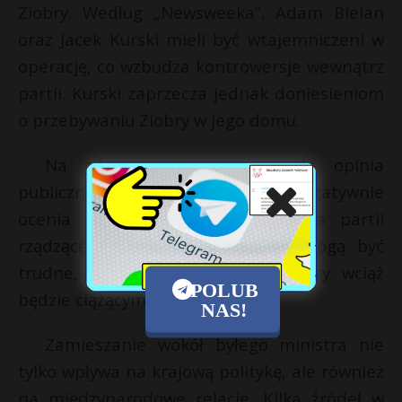
Ziobry. Według „Newsweeka”, Adam Bielan
oraz Jacek Kurski mieli być wtajemniczeni w
operację, co wzbudza kontrowersje wewnątrz
partii. Kurski zaprzecza jednak doniesieniom
o przebywaniu Ziobry w jego domu.
Na zdarzenia te zareagowała opinia
publiczna, wśród której większość negatywnie
ocenia działania Ziobry i PiS. Dla partii
rządzącej, zbliżające się wybory mogą być
trudne, zwłaszcza jeśli figura Ziobry wciąż
POLUB
będzie ciążącym tematem.
NAS!
Zamieszanie wokół byłego ministra nie
tylko wpływa na krajową politykę, ale również
na międzynarodowe relacje. Kilka źródeł w