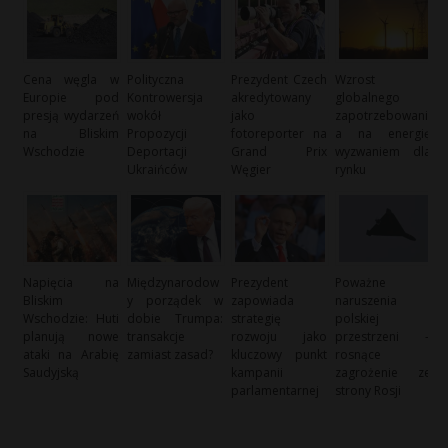
Cena węgla w
Polityczna
Prezydent Czech
Wzrost
Europie pod
Kontrowersja
akredytowany
globalnego
presją wydarzeń
wokół
jako
zapotrzebowani
na Bliskim
Propozycji
fotoreporter na
a na energię
Wschodzie
Deportacji
Grand Prix
wyzwaniem dla
Ukraińców
Węgier
rynku
Napięcia na
Międzynarodow
Prezydent
Poważne
Bliskim
y porządek w
zapowiada
naruszenia
Wschodzie: Huti
dobie Trumpa:
strategię
polskiej
planują nowe
transakcje
rozwoju jako
przestrzeni –
ataki na Arabię
zamiast zasad?
kluczowy punkt
rosnące
Saudyjską
kampanii
zagrożenie ze
parlamentarnej
strony Rosji