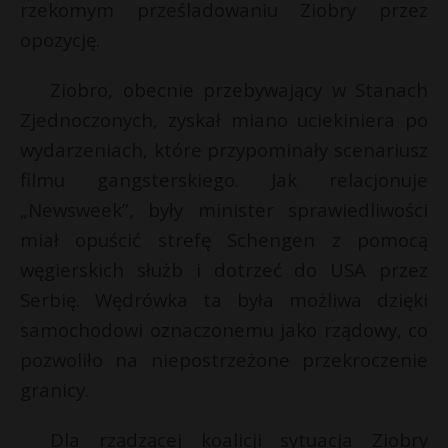
rzekomym prześladowaniu Ziobry przez
P
opozycję.
Ziobro, obecnie przebywający w Stanach
Zjednoczonych, zyskał miano uciekiniera po
E
wydarzeniach, które przypominały scenariusz
filmu gangsterskiego. Jak relacjonuje
i
„Newsweek”, były minister sprawiedliwości
l
miał opuścić strefę Schengen z pomocą
węgierskich służb i dotrzeć do USA przez
Serbię. Wędrówka ta była możliwa dzięki
samochodowi oznaczonemu jako rządowy, co
r
pozwoliło na niepostrzeżone przekroczenie
granicy.
Dla rządzącej koalicji sytuacja Ziobry