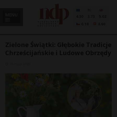
MENU
4.30
3.73
5.02
0.18
4.60
Zielone Świątki: Głębokie Tradicje
Chrześcijańskie i Ludowe Obrzędy
i
16 maja, 2026
l