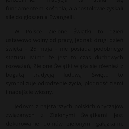
P
fundamentem Kościoła, a apostołowie zyskali
siłę do głoszenia Ewangelii.
W Polsce Zielone Świątki to dzień
*
E
ustawowo wolny od pracy, jednak drugi dzień
święta – 25 maja – nie posiada podobnego
i
statusu. Mimo że jest to czas duchowych
l
rozważań, Zielone Świątki wiążą się również z
bogatą tradycją ludową. Święto to
symbolizuje odrodzenie życia, płodność ziemi
i nadejście wiosny.
t
Jednym z najstarszych polskich obyczajów
związanych z Zielonymi Świątkami jest
dekorowanie domów zielonymi gałązkami,