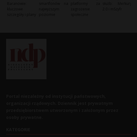
Baranowie:
smartfonów na
platformy za
służb: Merkury
kluczowe
najwyższym
zagrożenie
2.0 i mSzyfr
szczegóły i plany
poziomie
społeczne
Portal niezależny od instytucji państwowych,
organizacji rządowych. Dziennik jest prywatnym
przedsiębiorstwem utworzonym i założonym przez
osoby prywatne.
KATEGORIE