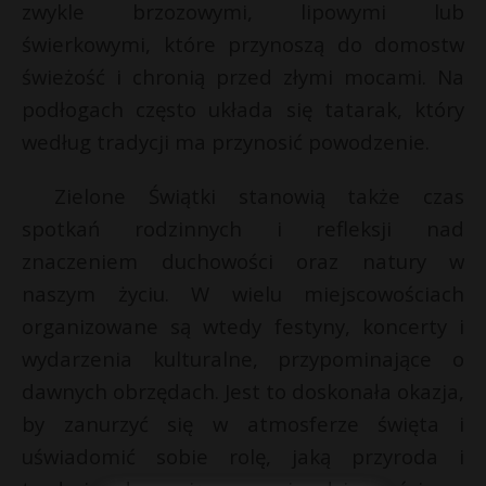
t
zwykle brzozowymi, lipowymi lub
świerkowymi, które przynoszą do domostw
r
świeżość i chronią przed złymi mocami. Na
s
podłogach często układa się tatarak, który
s
według tradycji ma przynosić powodzenie.
Zielone Świątki stanowią także czas
spotkań rodzinnych i refleksji nad
znaczeniem duchowości oraz natury w
naszym życiu. W wielu miejscowościach
organizowane są wtedy festyny, koncerty i
wydarzenia kulturalne, przypominające o
dawnych obrzędach. Jest to doskonała okazja,
by zanurzyć się w atmosferze święta i
uświadomić sobie rolę, jaką przyroda i