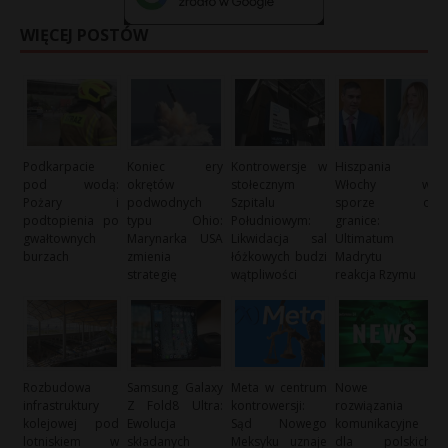
WIĘCEJ POSTÓW
Podkarpacie
Koniec ery
Kontrowersje w
Hiszpania i
pod wodą:
okrętów
stołecznym
Włochy w
Pożary i
podwodnych
Szpitalu
sporze o
podtopienia po
typu Ohio:
Południowym:
granice:
gwałtownych
Marynarka USA
Likwidacja sal
Ultimatum
burzach
zmienia
łóżkowych budzi
Madrytu i
strategię
wątpliwości
reakcja Rzymu
Rozbudowa
Samsung Galaxy
Meta w centrum
Nowe
infrastruktury
Z Fold8 Ultra:
kontrowersji:
rozwiązania
kolejowej pod
Ewolucja
Sąd Nowego
komunikacyjne
lotniskiem w
składanych
Meksyku uznaje
dla polskich