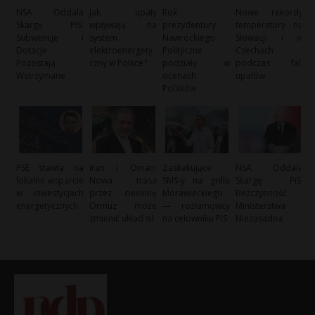
NSA Oddala
Jak upały
Rok
Nowe rekordy
Skargę PiS:
wpływają na
prezydentury
temperatury na
Subwencje i
system
Nawrockiego:
Słowacji i w
Dotacje
elektroenergety
Polityczne
Czechach
Pozostają
czny w Polsce?
podziały w
podczas fali
Wstrzymane
ocenach
upałów
Polaków
PSE stawia na
Iran i Oman:
Zaskakujące
NSA Oddala
lokalne wsparcie
Nowa trasa
SMS-y na grillu
Skargę PiS:
w inwestycjach
przez cieśninę
Morawieckiego
Bezczynność
energetycznych
Ormuz może
— rozłamowcy
Ministerstwa
zmienić układ sił
na celowniku PiS
Niezasadna