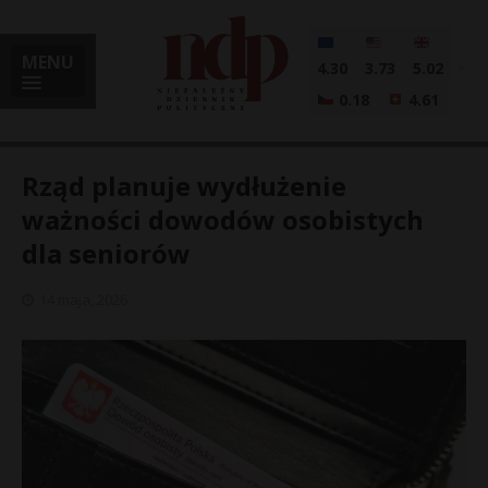
MENU
4.30
3.73
5.02
0.18
4.61
Rząd planuje wydłużenie
ważności dowodów osobistych
dla seniorów
i
14 maja, 2026
l