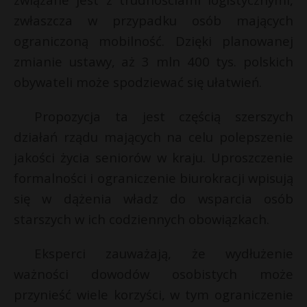
P
zwłaszcza w przypadku osób mających
ograniczoną mobilność. Dzięki planowanej
zmianie ustawy, aż 3 mln 400 tys. polskich
obywateli może spodziewać się ułatwień.
E
Propozycja ta jest częścią szerszych
i
działań rządu mających na celu polepszenie
l
jakości życia seniorów w kraju. Uproszczenie
formalności i ograniczenie biurokracji wpisują
się w dążenia władz do wsparcia osób
starszych w ich codziennych obowiązkach.
*
E
Eksperci zauważają, że wydłużenie
i
ważności dowodów osobistych może
l
przynieść wiele korzyści, w tym ograniczenie