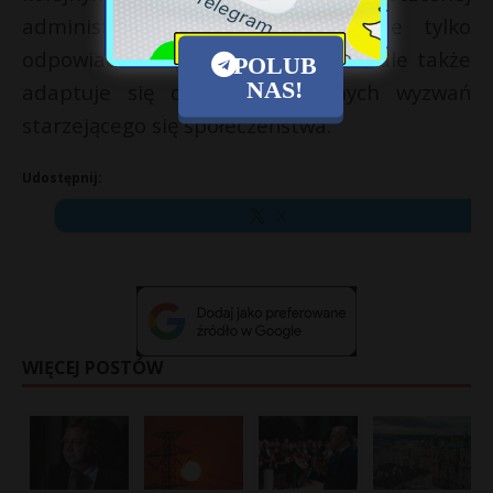
administracji publicznej, która nie tylko
odpowiada na potrzeby obywateli, ale także
POLUB
NAS!
adaptuje się do demograficznych wyzwań
starzejącego się społeczeństwa.
Udostępnij:
X
WIĘCEJ POSTÓW