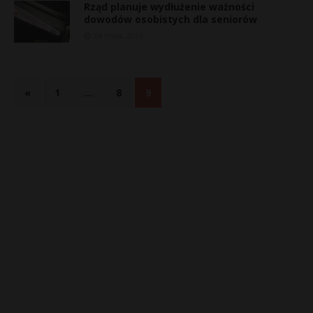
Rząd planuje wydłużenie ważności
dowodów osobistych dla seniorów
14 maja, 2026
«
1
…
8
9
t