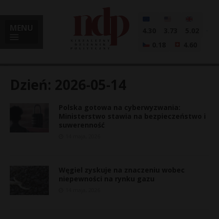
MENU
4.30
3.73
5.02
0.18
4.60
Dzień:
2026-05-14
Polska gotowa na cyberwyzwania:
i
Ministerstwo stawia na bezpieczeństwo i
suwerenność
14 maja, 2026
l
Węgiel zyskuje na znaczeniu wobec
niepewności na rynku gazu
14 maja, 2026