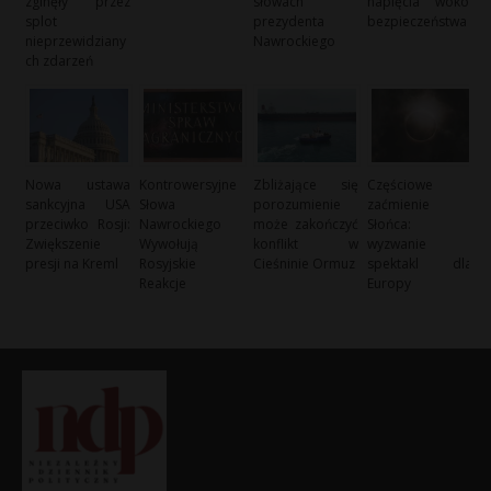
zginęły przez
słowach
napięcia wokół
splot
prezydenta
bezpieczeństwa
nieprzewidziany
Nawrockiego
ch zdarzeń
Nowa ustawa
Kontrowersyjne
Zbliżające się
Częściowe
sankcyjna USA
Słowa
porozumienie
zaćmienie
przeciwko Rosji:
Nawrockiego
może zakończyć
Słońca:
Zwiększenie
Wywołują
konflikt w
wyzwanie i
presji na Kreml
Rosyjskie
Cieśninie Ormuz
spektakl dla
Reakcje
Europy