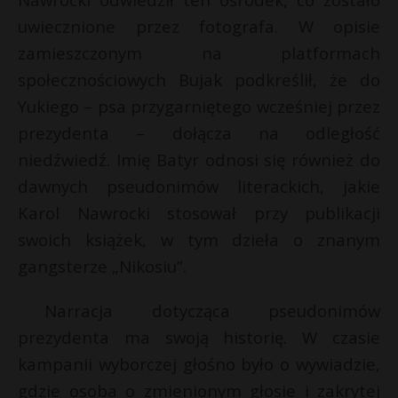
P
uwiecznione przez fotografa. W opisie
zamieszczonym na platformach
społecznościowych Bujak podkreślił, że do
Yukiego – psa przygarniętego wcześniej przez
E
r
prezydenta – dołącza na odległość
niedźwiedź. Imię Batyr odnosi się również do
i
dawnych pseudonimów literackich, jakie
l
Karol Nawrocki stosował przy publikacji
swoich książek, w tym dzieła o znanym
t
E
gangsterze „Nikosiu”.
i
Narracja dotycząca pseudonimów
l
prezydenta ma swoją historię. W czasie
kampanii wyborczej głośno było o wywiadzie,
gdzie osoba o zmienionym głosie i zakrytej