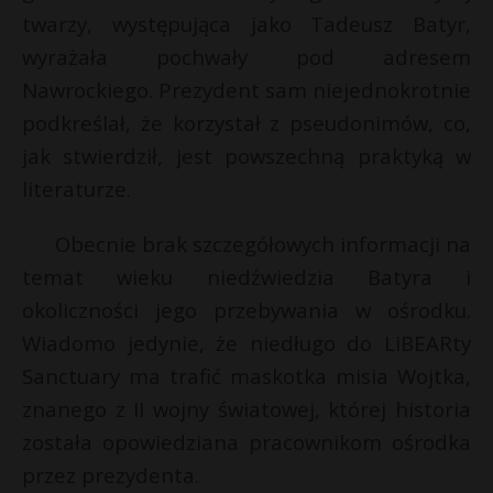
t
twarzy, występująca jako Tadeusz Batyr,
r
wyrażała pochwały pod adresem
Nawrockiego. Prezydent sam niejednokrotnie
s
podkreślał, że korzystał z pseudonimów, co,
s
jak stwierdził, jest powszechną praktyką w
literaturze.
Obecnie brak szczegółowych informacji na
temat wieku niedźwiedzia Batyra i
okoliczności jego przebywania w ośrodku.
Wiadomo jedynie, że niedługo do LiBEARty
Sanctuary ma trafić maskotka misia Wojtka,
znanego z II wojny światowej, której historia
została opowiedziana pracownikom ośrodka
przez prezydenta.