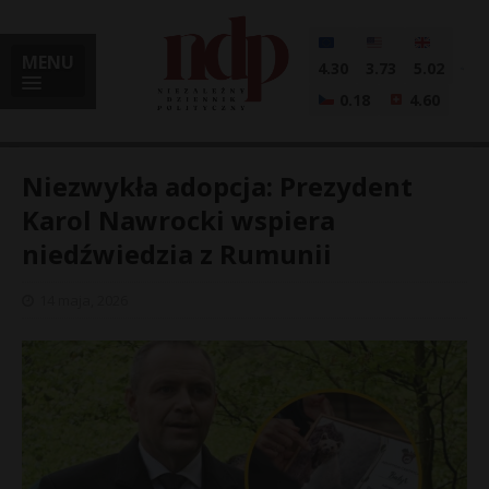
MENU
4.30
3.73
5.02
0.18
4.60
Niezwykła adopcja: Prezydent
Karol Nawrocki wspiera
niedźwiedzia z Rumunii
i
14 maja, 2026
l