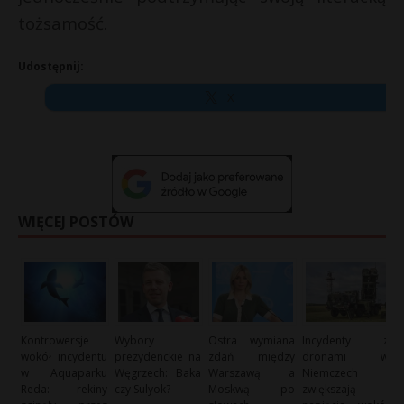
tożsamość.
Udostępnij:
X
WIĘCEJ POSTÓW
Kontrowersje
Wybory
Ostra wymiana
Incydenty z
wokół incydentu
prezydenckie na
zdań między
dronami w
w Aquaparku
Węgrzech: Baka
Warszawą a
Niemczech
Reda: rekiny
czy Sulyok?
Moskwą po
zwiększają