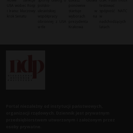
Nowe sankcje
Sporny dialog o
Łukasz Gibała
USA: Putin może
USA wobec Rosji
polsko-
ponownie
testować
i Iranu: kluczowy
ukraińskiej
startuje w
spójność NATO
krok Senatu
współpracy
wyborach na
w
obronnej z USA
prezydenta
nadchodzących
w tle
Krakowa
latach
Portal niezależny od instytucji państwowych,
organizacji rządowych. Dziennik jest prywatnym
przedsiębiorstwem utworzonym i założonym przez
osoby prywatne.