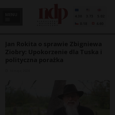
MENU
4.30
3.73
5.02
0.18
4.60
Jan Rokita o sprawie Zbigniewa
Ziobry: Upokorzenie dla Tuska i
polityczna porażka
i
14 maja, 2026
l