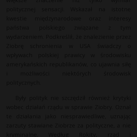
P
politycznej sensacji. Wskazał na istotne
kwestie międzynarodowe oraz interesy
państwa polskiego związane z tym
wydarzeniem. Podkreślił, że znalezienie przez
E
Ziobrę schronienia w USA świadczy o
wpływach polskiej prawicy w środowisku
i
amerykańskich republikanów, co ujawnia siłę
l
s
i możliwości niektórych środowisk
s
politycznych.
Były polityk nie szczędził również krytyki
r
wobec działań rządu w sprawie Ziobry. Oznał
te działania jako niesprawiedliwe, uznając
zarzuty stawiane Ziobrze za polityczne, a nie
kryminalne. Według Rokity, rząd i