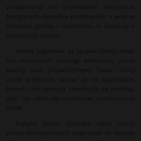
t
prokuratorzy nie przedstawili dotychczas
r
faktycznych dowodów przestępstw, a jedynie
stosowali groźby i oskarżenia, co świadczy o
s
słabości ich działań.
s
Rokita sugerował, że sprawa Ziobry miała
być elementem strategii politycznej obozu
władzy pod przywództwem Tuska, który
chciał publicznie ukazać go w kajdankach.
Jednak cała operacja zakończyła się porażką,
gdyż nie udało się zrealizować zamierzonych
celów.
Krytyka Rokity dotknęła także relacji
polsko-amerykańskich. Sugerował, że decyzja