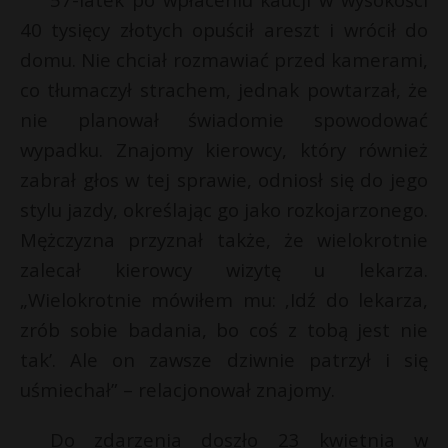
P
40 tysięcy złotych opuścił areszt i wrócił do
domu. Nie chciał rozmawiać przed kamerami,
co tłumaczył strachem, jednak powtarzał, że
nie planował świadomie spowodować
E
wypadku. Znajomy kierowcy, który również
zabrał głos w tej sprawie, odniosł się do jego
i
stylu jazdy, określając go jako rozkojarzonego.
l
Mężczyzna przyznał także, że wielokrotnie
zalecał kierowcy wizytę u lekarza.
„Wielokrotnie mówiłem mu: ‚Idź do lekarza,
E
zrób sobie badania, bo coś z tobą jest nie
tak’. Ale on zawsze dziwnie patrzył i się
i
uśmiechał” – relacjonował znajomy.
l
Do zdarzenia doszło 23 kwietnia w