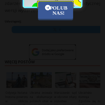
zdarzenia, dążąc do ustalenia faktycznej
POLUB
wersji wydarzeń.
NAS!
Udostępnij:
X
WIĘCEJ POSTÓW
Odyseja Nolana:
Ukraina zezwala
Warszawski sąd
Ukraińska
historia powrotu
na ekshumacje
w obronie ofiary
Komisja
w obliczu
polskich ofiar w
oszustwa
Zgodziła się na