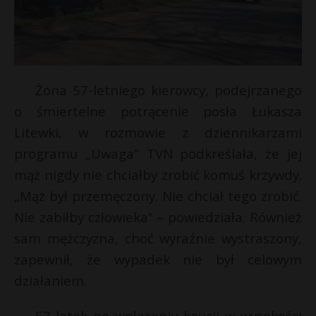
Żona 57-letniego kierowcy, podejrzanego
o śmiertelne potrącenie posła Łukasza
Litewki, w rozmowie z dziennikarzami
programu „Uwaga” TVN podkreślała, że jej
mąż nigdy nie chciałby zrobić komuś krzywdy.
„Mąż był przemęczony. Nie chciał tego zrobić.
Nie zabiłby człowieka” – powiedziała. Również
sam mężczyzna, choć wyraźnie wystraszony,
zapewnił, że wypadek nie był celowym
działaniem.
57-latek po wpłaceniu kaucji w wysokości