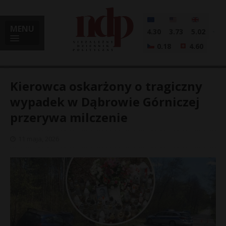
MENU
4.30
3.73
5.02
0.18
4.60
Kierowca oskarżony o tragiczny
wypadek w Dąbrowie Górniczej
przerywa milczenie
i
11 maja, 2026
l