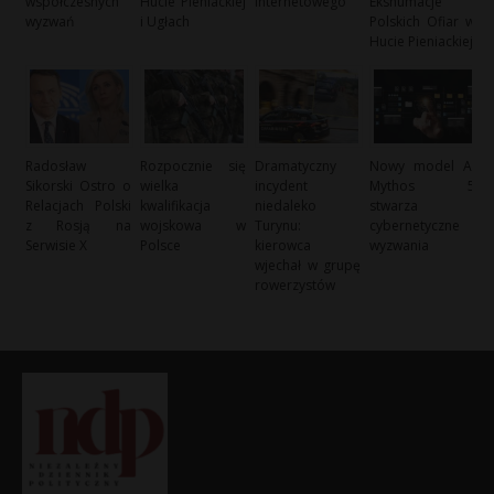
współczesnych
Hucie Pieniackiej
internetowego
Ekshumacje
wyzwań
i Ugłach
Polskich Ofiar w
Hucie Pieniackiej
Radosław
Rozpocznie się
Dramatyczny
Nowy model AI
Sikorski Ostro o
wielka
incydent
Mythos 5
Relacjach Polski
kwalifikacja
niedaleko
stwarza
z Rosją na
wojskowa w
Turynu:
cybernetyczne
Serwisie X
Polsce
kierowca
wyzwania
wjechał w grupę
rowerzystów