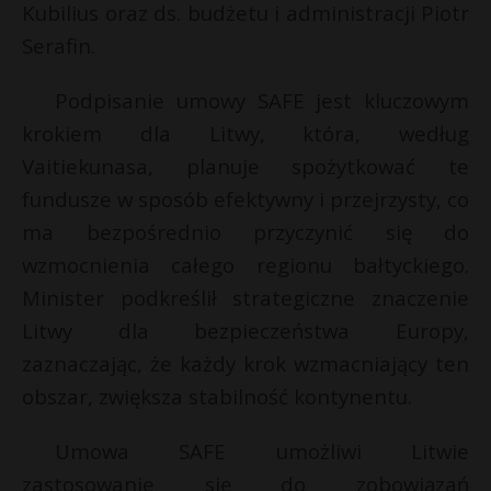
E
Kubilius oraz ds. budżetu i administracji Piotr
P
Serafin.
i
l
Podpisanie umowy SAFE jest kluczowym
krokiem dla Litwy, która, według
E
Vaitiekunasa, planuje spożytkować te
fundusze w sposób efektywny i przejrzysty, co
i
ma bezpośrednio przyczynić się do
l
wzmocnienia całego regionu bałtyckiego.
Minister podkreślił strategiczne znaczenie
Litwy dla bezpieczeństwa Europy,
zaznaczając, że każdy krok wzmacniający ten
obszar, zwiększa stabilność kontynentu.
Umowa SAFE umożliwi Litwie
zastosowanie się do zobowiązań