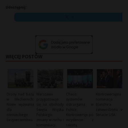
Udostępnij:
X
WIĘCEJ POSTÓW
Drony nad bazą
Warszawa
Chaos
Kontrowersyjna
w Mechernich:
przygotowuje
systemów
nominacja
Nowe wyzwania
się na obchody
ostrzegania w
Blanche’a
dla
Święta Wojska
Polsce:
zatwierdzona w
niemieckiego
Polskiego:
Kontrowersje po
Senacie USA
bezpieczeństwa
zmiany w ruchu i
incydencie z
komunikacji
rakietą