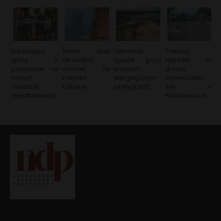
Narastające
Nocne ataki
Uderzenia
Poważny
spory o
ukraińskich
upałów grożą
wypadek na
parkowanie na
dronów na
kryzysem
drodze
nowych
rosyjskie
energetycznym
wojewódzkiej
osiedlach
rafinerie
na Węgrzech
848 w
mieszkaniowych
Pułankowicach