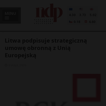
MENU
4.30
3.73
5.02
0.18
4.60
Litwa podpisuje strategiczną
umowę obronną z Unią
Europejską
i
9 maja, 2026
l