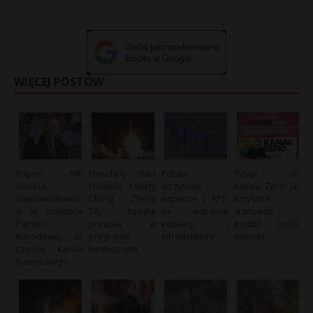
WIĘCEJ POSTÓW
Raport NIK
Nieudany start
Polska
Tysiąc dni
obnaża
chińskiej rakiety
otrzymuje
Kanału Zero: Jak
nieprawidłowoś
Chang Zheng
wsparcie z KPO
Krzysztof
ci w Instytucie
7A: kolejna
na wsparcie
Stanowski
Pamięci
porażka w
edukacji i
podbił polski
Narodowej za
programie
infrastruktury
internet
czasów Karola
kosmicznym
Nawrockiego