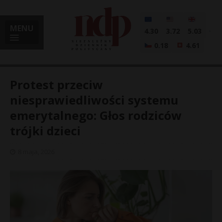
MENU
4.30
3.72
5.03
0.18
4.61
Protest przeciw
niesprawiedliwości systemu
emerytalnego: Głos rodziców
i
trójki dzieci
8 maja, 2026
l