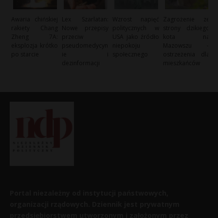
Awaria chińskiej
Lex Szarlatan:
Wzrost napięć
Zagrożenie ze
rakiety Chang
Nowe przepisy
politycznych w
strony dzikiego
Zheng 7A:
przeciw
USA jako źródło
kota na
eksplozja krótko
pseudomedycyn
niepokoju
Mazowszu –
po starcie
ie i
społecznego
ostrzeżenia dla
dezinformacji
mieszkańców
Portal niezależny od instytucji państwowych,
organizacji rządowych. Dziennik jest prywatnym
przedsiębiorstwem utworzonym i założonym przez