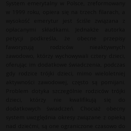
System emerytalny w Polsce, zreformowany
P
w 1999 roku, opiera się na trzech filarach, a
wysokość emerytur jest ściśle związana z
opłacanymi składkami. Jednakże autorka
petycji podkreśla, że obecne przepisy
E
faworyzują rodziców nieaktywnych
zawodowo, którzy wychowywali cztery dzieci,
i
l
oferując im dodatkowe świadczenia, podczas
gdy rodzice trójki dzieci, mimo wieloletniej
aktywności zawodowej, często są pomijani.
Problem dotyka szczególnie rodziców trójki
dzieci, którzy nie kwalifikują się do
dodatkowych świadczeń. Chociaż obecny
system uwzględnia okresy związane z opieką
nad dziećmi, są one ograniczone czasowo do