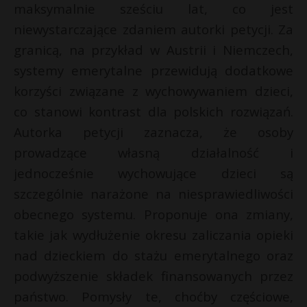
t
maksymalnie sześciu lat, co jest
r
niewystarczające zdaniem autorki petycji. Za
granicą, na przykład w Austrii i Niemczech,
s
systemy emerytalne przewidują dodatkowe
s
korzyści związane z wychowywaniem dzieci,
co stanowi kontrast dla polskich rozwiązań.
Autorka petycji zaznacza, że osoby
prowadzące własną działalność i
jednocześnie wychowujące dzieci są
szczególnie narażone na niesprawiedliwości
obecnego systemu. Proponuje ona zmiany,
takie jak wydłużenie okresu zaliczania opieki
nad dzieckiem do stażu emerytalnego oraz
podwyższenie składek finansowanych przez
państwo. Pomysły te, choćby częściowe,