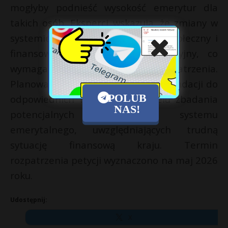
mogłyby podnieść wysokość emerytur dla
takich osób. Eksperci wskazują, że zmiany w
systemie mają nie tylko wymiar społeczny i
finansowy, ale również konstytucyjny, co
wymaga dokładnego rozpatrzenia.
Planowane jest skierowanie rekomendacji do
POLUB
odpowiednich ministerstw w celu zbadania
NAS!
potencjalnych modyfikacji systemu
emerytalnego, uwzględniających trudną
sytuację finansową kraju. Termin
rozpatrzenia petycji wyznaczono na maj 2026
roku.
Udostępnij:
X