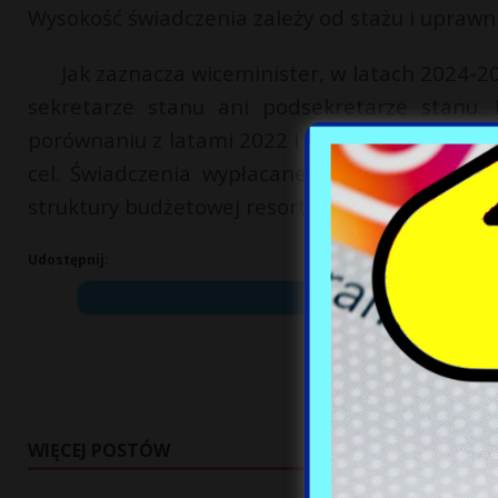
Wysokość świadczenia zależy od stażu i uprawnie
Jak zaznacza wiceminister, w latach 2024-20
sekretarze stanu ani podsekretarze stanu.
porównaniu z latami 2022 i 2023, kiedy to prze
cel. Świadczenia wypłacane są w ramach fun
struktury budżetowej resortu, zgodnie z obowi
Udostępnij:
WIĘCEJ POSTÓW