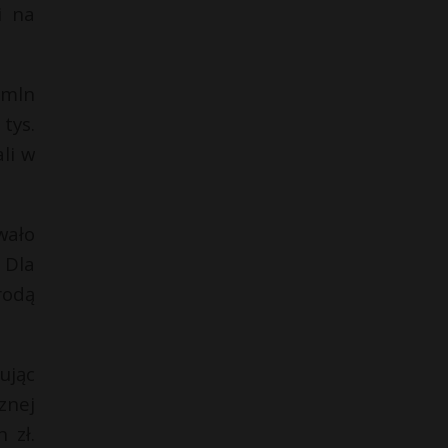
i na
 mln
tys.
li w
wało
 Dla
rodą
ując
znej
 zł.