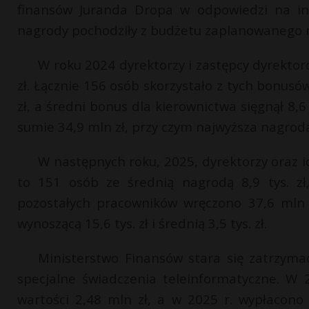
finansów Juranda Dropa w odpowiedzi na int
nagrody pochodziły z budżetu zaplanowanego 
W roku 2024 dyrektorzy i zastępcy dyrektor
zł. Łącznie 156 osób skorzystało z tych bonusó
zł, a średni bonus dla kierownictwa sięgnął 8,6
sumie 34,9 mln zł, przy czym najwyższa nagroda wy
W następnych roku, 2025, dyrektorzy oraz i
to 151 osób ze średnią nagrodą 8,9 tys. zł,
pozostałych pracowników wręczono 37,6 mln z
wynoszącą 15,6 tys. zł i średnią 3,5 tys. zł.
Ministerstwo Finansów stara się zatrzymać 
specjalne świadczenia teleinformatyczne. W 
wartości 2,48 mln zł, a w 2025 r. wypłacono