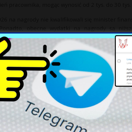
ń pracownika, mogąc wynosić od 2 tys. do 30 tys. 
26 na nagrody nie kwalifikowali się minister finan
 Ponadto, obecne wydatki na nagrody są niżs
znaczono odpowiednio 53,5 mln zł i 56,6 mln zł na
duszu wynagrodzeń, który jest częścią obowiązk
ązującymi przepisami.
X