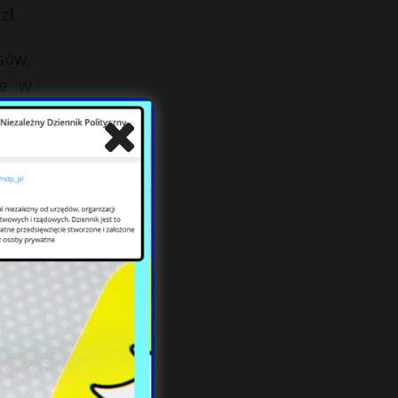
zł.
sów,
ze w
 ten
owej