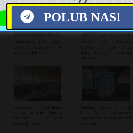
POLUB NAS!
Podkarpacie pod wodą:
Koniec ery okrętów
Pożary i podtopienia po
podwodnych typu Ohio:
gwałtownych burzach
Marynarka USA zmienia
strategię
Rozbudowa infrastruktury
Samsung Galaxy Z Fold8
kolejowej pod lotniskiem w
Ultra: Ewolucja składanych
Baranowie: kluczowe
smartfonów na najwyższym
szczegóły i plany
poziomie