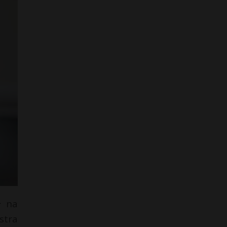
ł na
stra