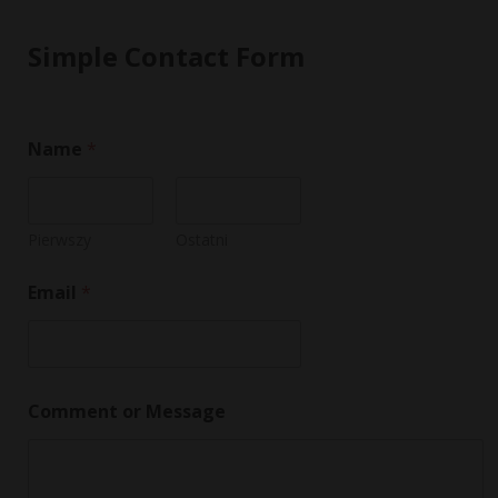
Simple Contact Form
*
Name
*
*
E
m
a
i
Pierwszy
Ostatni
l
Email
*
Comment or Message