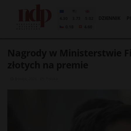
DZIENNIK
P
4.30
3.73
5.02
0.18
4.60
Nagrody w Ministerstwie F
złotych na premie
8 maja, 2026
Polska