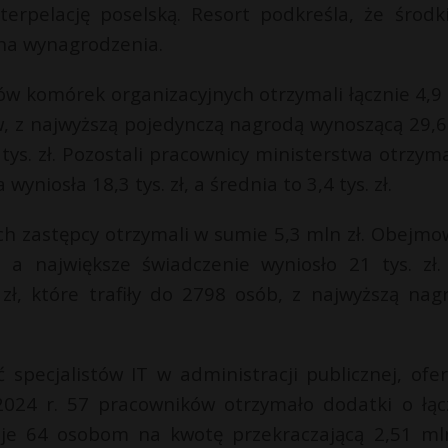
erpelację poselską. Resort podkreśla, że środk
na wynagrodzenia.
ów komórek organizacyjnych otrzymali łącznie 4,9
w, z najwyższą pojedynczą nagrodą wynoszącą 29,6 
 tys. zł. Pozostali pracownicy ministerstwa otrzyma
niosła 18,3 tys. zł, a średnia to 3,4 tys. zł.
ch zastępcy otrzymali w sumie 5,3 mln zł. Obejmo
 a największe świadczenie wyniosło 21 tys. zł.
ł, które trafiły do 2798 osób, z najwyższą nag
specjalistów IT w administracji publicznej, ofer
2024 r. 57 pracowników otrzymało dodatki o łąc
 je 64 osobom na kwotę przekraczającą 2,51 mln