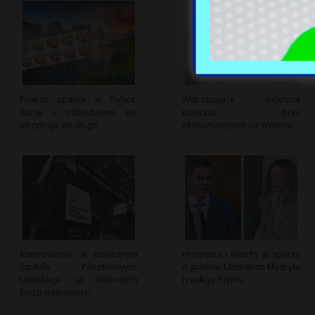
Powrót upałów w Polsce:
Wstrząsające odkrycia
Burze i ochłodzenie nie
podczas prac
utrzymają się długo
ekshumacyjnych na Wołyniu
Kontrowersje w stołecznym
Hiszpania i Włochy w sporze
Szpitalu Południowym:
o granice: Ultimatum Madrytu
Likwidacja sal łóżkowych
i reakcja Rzymu
budzi wątpliwości