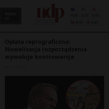
MENU
4.30
3.73
5.02
0.18
4.61
Opłata reprograficzna:
Nowelizacja rozporządzenia
wywołuje kontrowersje
i
5 maja, 2026
l