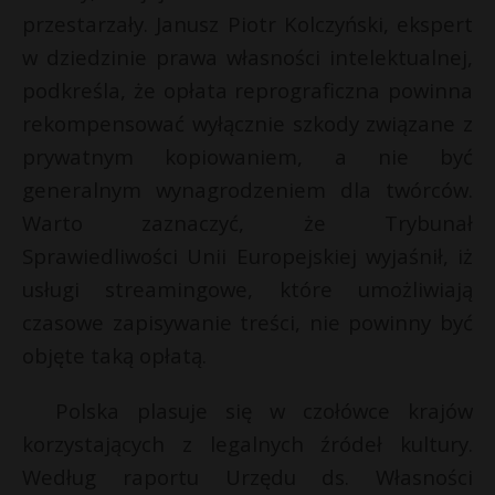
t
l
przestarzały. Janusz Piotr Kolczyński, ekspert
r
w dziedzinie prawa własności intelektualnej,
podkreśla, że opłata reprograficzna powinna
s
rekompensować wyłącznie szkody związane z
s
prywatnym kopiowaniem, a nie być
generalnym wynagrodzeniem dla twórców.
Warto zaznaczyć, że Trybunał
Sprawiedliwości Unii Europejskiej wyjaśnił, iż
usługi streamingowe, które umożliwiają
czasowe zapisywanie treści, nie powinny być
objęte taką opłatą.
Polska plasuje się w czołówce krajów
korzystających z legalnych źródeł kultury.
Według raportu Urzędu ds. Własności