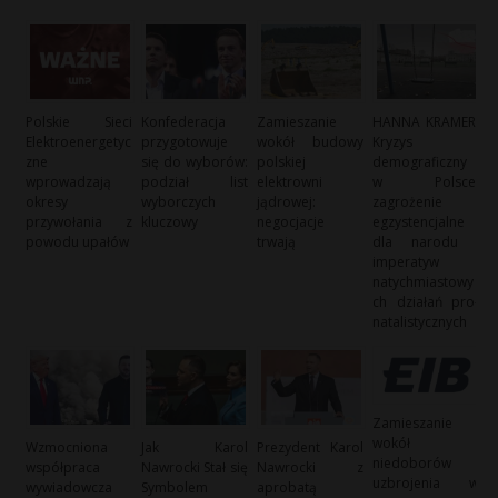
Polskie Sieci
Konfederacja
Zamieszanie
HANNA KRAMER:
Elektroenergetyc
przygotowuje
wokół budowy
Kryzys
zne
się do wyborów:
polskiej
demograficzny
wprowadzają
podział list
elektrowni
w Polsce:
okresy
wyborczych
jądrowej:
zagrożenie
przywołania z
kluczowy
negocjacje
egzystencjalne
powodu upałów
trwają
dla narodu i
imperatyw
natychmiastowy
ch działań pro-
natalistycznych
Zamieszanie
wokół
Wzmocniona
Jak Karol
Prezydent Karol
niedoborów
współpraca
Nawrocki Stał się
Nawrocki z
uzbrojenia w
wywiadowcza
Symbolem
aprobatą