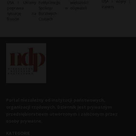
USA i wojny z
USA i Ukrainy
Politycznego
większości
Iranem
poprawia
Spokoju w
obywateli
sytuację na
Burzliwych
froncie
Czasach
Portal niezależny od instytucji państwowych,
organizacji rządowych. Dziennik jest prywatnym
przedsiębiorstwem utworzonym i założonym przez
osoby prywatne.
KATEGORIE