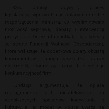
P
Rząd ominął tradycyjny proces
legislacyjny, wprowadzając zmiany na drodze
rozporządzenia ministra, co wyeliminowało
możliwość sejmowej debaty i interwencji
E
prezydenta. Decyzja ta spotkała się z krytyką
ze strony Fundacji Wolności Gospodarczej,
i
która wskazuje, że dodatkowe opłaty obciążą
l
konsumentów i mogą zaszkodzić branży
elektroniki, podnosząc ceny i osłabiając
konkurencyjność firm.
r
Fundacja argumentuje, że opłata
*
reprograficzna jest nieadekwatna do
E
współczesnych sposobów korzystania z
i
kultury, a jej model w Polsce uważa za