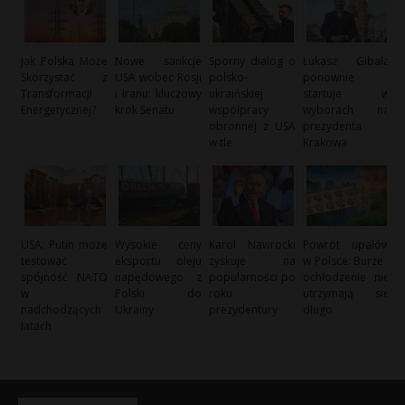
Jak Polska Może
Nowe sankcje
Sporny dialog o
Łukasz Gibała
Skorzystać z
USA wobec Rosji
polsko-
ponownie
Transformacji
i Iranu: kluczowy
ukraińskiej
startuje w
Energetycznej?
krok Senatu
współpracy
wyborach na
obronnej z USA
prezydenta
w tle
Krakowa
USA: Putin może
Wysokie ceny
Karol Nawrocki
Powrót upałów
testować
eksportu oleju
zyskuje na
w Polsce: Burze i
spójność NATO
napędowego z
popularności po
ochłodzenie nie
w
Polski do
roku
utrzymają się
nadchodzących
Ukrainy
prezydentury
długo
latach