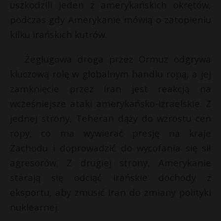
uszkodzili jeden z amerykańskich okrętów,
P
podczas gdy Amerykanie mówią o zatopieniu
kilku irańskich kutrów.
Żeglugowa droga przez Ormuz odgrywa
E
kluczową rolę w globalnym handlu ropą, a jej
zamknięcie przez Iran jest reakcją na
i
wcześniejsze ataki amerykańsko-izraelskie. Z
l
jednej strony, Teheran dąży do wzrostu cen
ropy, co ma wywierać presję na kraje
Zachodu i doprowadzić do wycofania się sił
E
agresorów. Z drugiej strony, Amerykanie
starają się odciąć irańskie dochody z
i
eksportu, aby zmusić Iran do zmiany polityki
l
*
nuklearnej.
E