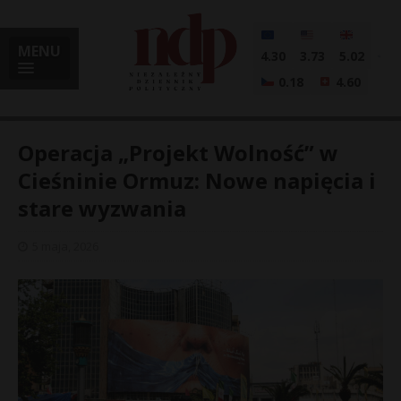
MENU
4.30
3.73
5.02
0.18
4.60
Operacja „Projekt Wolność” w
Cieśninie Ormuz: Nowe napięcia i
stare wyzwania
i
5 maja, 2026
l