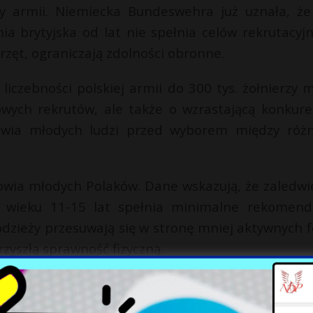
ny armii. Niemiecka Bundeswehra już uznała, że
a brytyjska od lat nie spełnia celów rekrutacyjn
przęt, ograniczają zdolności obronne.
liczebności polskiej armii do 300 tys. żołnierzy 
nowych rekrutów, ale także o wzrastającą konkure
tawia młodych ludzi przed wyborem między róż
owia młodych Polaków. Dane wskazują, że zaledwi
 wieku 11-15 lat spełnia minimalne rekomend
łodzieży przesuwają się w stronę mniej aktywnych 
zyszłą sprawność fizyczną.
ą zdrowotną i edukacyjną w Polsce. Proces budow
 wcześniej, a odpowiedzialność za to spoczyw