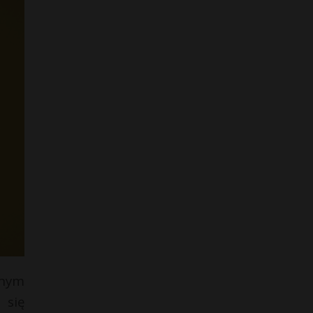
żnym
 się