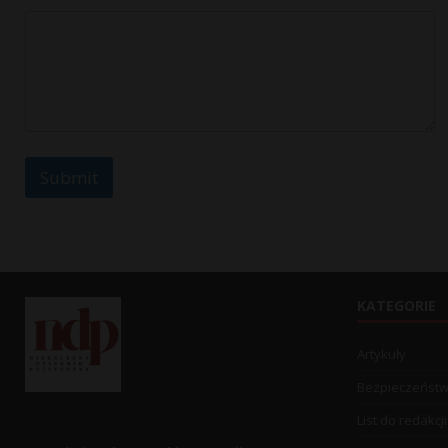
s
s
a
g
e
Submit
KATEGORIE
Artykuły
Bezpieczeńst
List do redakcji