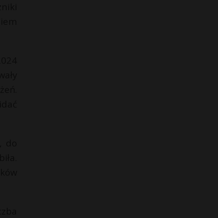
niki
niem
2024
wały
żeń.
idać
, do
iła.
aków
czba