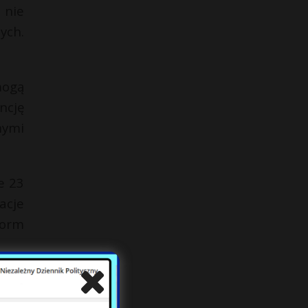
 nie
ych.
mogą
ncję
nymi
e 23
acje
form
ania
a na