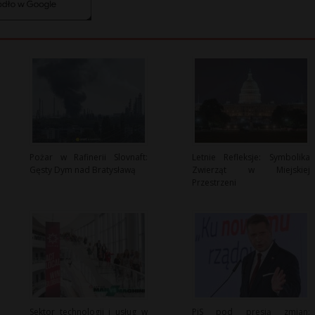
Pożar w Rafinerii Slovnaft:
Letnie Refleksje: Symbolika
Gęsty Dym nad Bratysławą
Zwierząt w Miejskiej
Przestrzeni
Sektor technologii i usług w
PiS pod presją zmian: