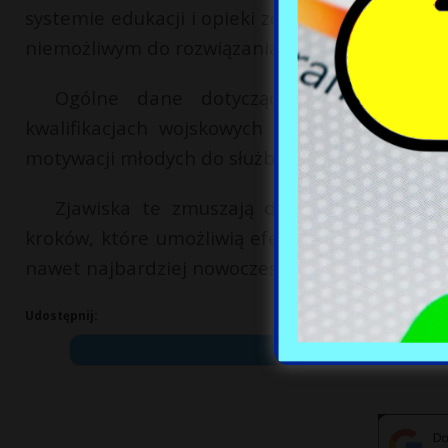
systemie edukacji i opieki zdrowotnej. Gdy t
niemożliwym do rozwiązania samodzielnie.
Ogólne dane dotyczące kwalifikacji wo
kwalifikacjach wojskowych wskazuje na doda
motywacji młodych do służby wojskowej.
Zjawiska te zmuszają do ponownego przem
kroków, które umożliwią efektywne przygotow
nawet najbardziej nowoczesna armia może poz
Udostępnij: