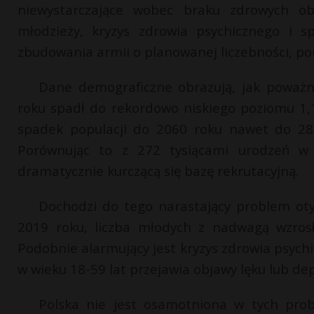
niewystarczające wobec braku zdrowych oby
młodzieży, kryzys zdrowia psychicznego i s
zbudowania armii o planowanej liczebności, p
Dane demograficzne obrazują, jak poważn
roku spadł do rekordowo niskiego poziomu 1,
spadek populacji do 2060 roku nawet do 28,4
Porównując to z 272 tysiącami urodzeń w 
dramatycznie kurczącą się bazę rekrutacyjną.
Dochodzi do tego narastający problem otył
2019 roku, liczba młodych z nadwagą wzrosł
Podobnie alarmujący jest kryzys zdrowia psyc
w wieku 18-59 lat przejawia objawy lęku lub dep
Polska nie jest osamotniona w tych prob