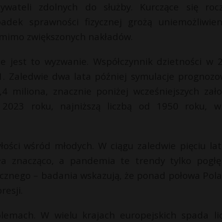
wateli zdolnych do służby. Kurczące się rocz
padek sprawności fizycznej grożą uniemożliwie
omimo zwiększonych nakładów.
e jest to wyzwanie. Współczynnik dzietności w 
1. Zaledwie dwa lata później symulacje prognozo
 miliona, znacznie poniżej wcześniejszych zało
2023 roku, najniższą liczbą od 1950 roku, w
ości wśród młodych. W ciągu zaledwie pięciu lat
a znacząco, a pandemia te trendy tylko pogłęb
hicznego – badania wskazują, że ponad połowa Pol
resji.
lemach. W wielu krajach europejskich spada li