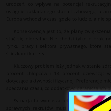
urodzeń, co wpływa na potencjał rekrutacyj
osiągnie zakładanego stanu liczbowego, a armi
Europa wchodzi w czas, gdzie to ludzie, a nie s
Konsekwencją jest to, że plany zwiększenia 
stać się nierealne. Nie chodzi tylko o brak 
rynku pracy i sektora prywatnego, które s
ścieżkami kariery.
Kluczowy problem leży jednak w stanie zdr
procent chłopców i 14 procent dziewcząt w
dotyczące aktywności fizycznej. Preferencje m
spędzania czasu, co dodatkowo ogranicza ich pr
Sytuacja ta wymusza refleksję nad polityk
sprawnych rekrutów musi zaczynać się dużo