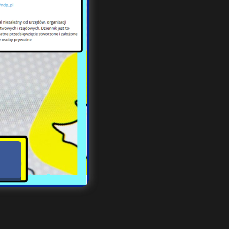
emal
i na
kiem
ęcia
tego