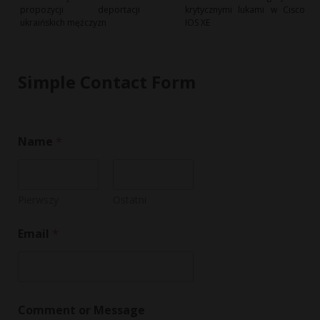
propozycji deportacji
krytycznymi lukami w Cisco
ukraińskich mężczyzn
IOS XE
Simple Contact Form
E
Name
*
m
a
i
l
C
Pierwszy
Ostatni
o
m
Email
*
m
e
n
t
M
e
Comment or Message