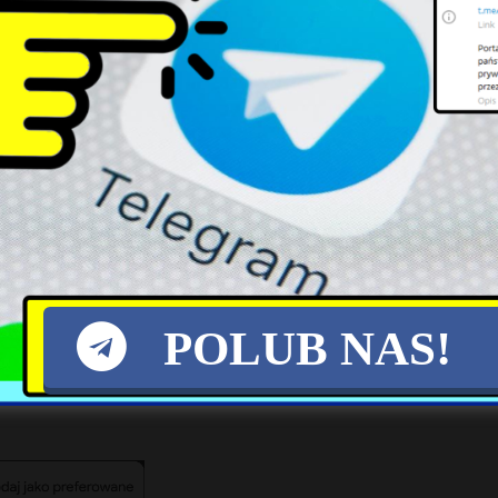
e ogniwa zawodzą, armia staje przed wyzwaniem ni
jskowej pozostają niepełne. Wzrost absencj
tkowe komplikacje, związane z emigracją i bra
yślenia strategii demograficznej kraju i przyj
anie przyszłych pokoleń do obrony państwa. Bez 
ostać jedynie planem na papierze.
POLUB NAS!
X