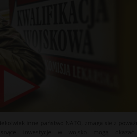
akiekolwiek inne państwo NATO, zmaga się z powa
Rosnące inwestycje w wojsko mogą okazać