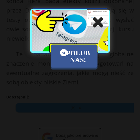
sonda Hera bada efekty kolizji dokonanej
przez DART. Chiny również angażują się w
testy obrony planetarnej, planując wysłać
dwie sondy kosmiczne do modyfikacji kursu
niewielkiej asteroidy w 2029 roku.
POLUB
Te badania podkreślają globalne
NAS!
znaczenie monitorowania i przygotowań na
ewentualne zagrożenia, jakie mogą nieść ze
sobą obiekty bliskie Ziemi.
Udostępnij:
X