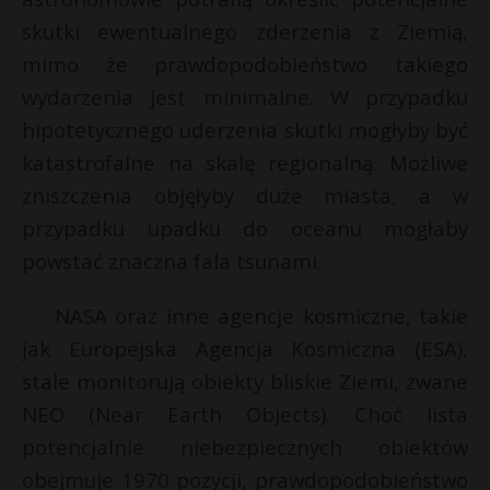
P
skutki ewentualnego zderzenia z Ziemią,
mimo że prawdopodobieństwo takiego
wydarzenia jest minimalne. W przypadku
hipotetycznego uderzenia skutki mogłyby być
E
katastrofalne na skalę regionalną. Możliwe
zniszczenia objęłyby duże miasta, a w
i
przypadku upadku do oceanu mogłaby
l
powstać znaczna fala tsunami.
NASA oraz inne agencje kosmiczne, takie
jak Europejska Agencja Kosmiczna (ESA),
stale monitorują obiekty bliskie Ziemi, zwane
NEO (Near Earth Objects). Choć lista
potencjalnie niebezpiecznych obiektów
t
obejmuje 1970 pozycji, prawdopodobieństwo