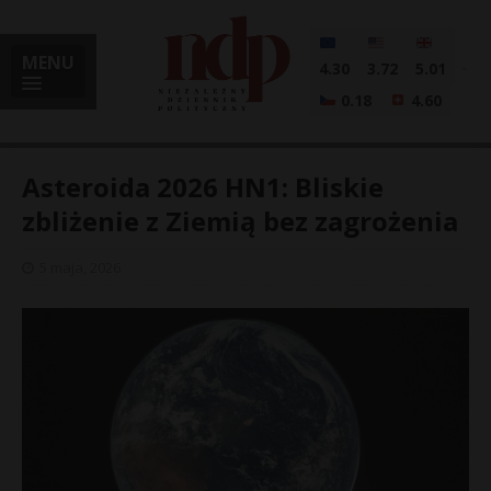
MENU
4.30
3.72
5.01
0.18
4.60
Asteroida 2026 HN1: Bliskie
zbliżenie z Ziemią bez zagrożenia
i
5 maja, 2026
l