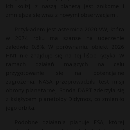
t
ich kolizji z naszą planetą jest znikome i
r
zmniejsza się wraz z nowymi obserwacjami.
s
Przykładem jest asteroida 2020 VW, która
s
w 2074 roku ma szanse na uderzenie
zaledwie 0,8%. W porównaniu, obiekt 2026
HN1 nie znajduje się na tej liście ryzyka. W
t
ramach działań mających na celu
przygotowanie się na potencjalne
zagrożenia, NASA przeprowadziła test misji
obrony planetarnej. Sonda DART zderzyła się
z księżycem planetoidy Didymos, co zmieniło
jego orbita.
Podobne działania planuje ESA, której