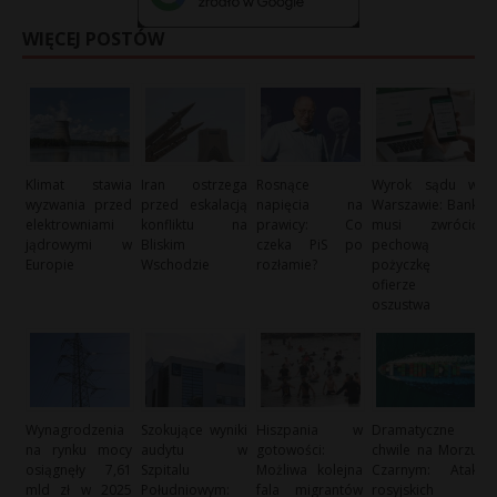
WIĘCEJ POSTÓW
Klimat stawia
Iran ostrzega
Rosnące
Wyrok sądu w
wyzwania przed
przed eskalacją
napięcia na
Warszawie: Bank
elektrowniami
konfliktu na
prawicy: Co
musi zwrócić
jądrowymi w
Bliskim
czeka PiS po
pechową
Europie
Wschodzie
rozłamie?
pożyczkę
ofierze
oszustwa
Wynagrodzenia
Szokujące wyniki
Hiszpania w
Dramatyczne
na rynku mocy
audytu w
gotowości:
chwile na Morzu
osiągnęły 7,61
Szpitalu
Możliwa kolejna
Czarnym: Atak
mld zł w 2025
Południowym:
fala migrantów
rosyjskich