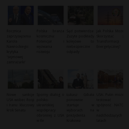
Rocznica
Polska branża
Sąd potwierdza:
Jak Polska Może
zaprzysiężenia
kosmiczna:
Zużyte podkłady
Skorzystać z
Karola
Potencjał i
kolejowe to
Transformacji
Nawrockiego:
wyzwania
niebezpieczne
Energetycznej?
krytyka
rozwoju
odpady
'sejmowej
zamrażarki’
Nowe sankcje
Sporny dialog o
Łukasz Gibała
USA: Putin może
USA wobec Rosji
polsko-
ponownie
testować
i Iranu: kluczowy
ukraińskiej
startuje w
spójność NATO
krok Senatu
współpracy
wyborach na
w
obronnej z USA
prezydenta
nadchodzących
w tle
Krakowa
latach