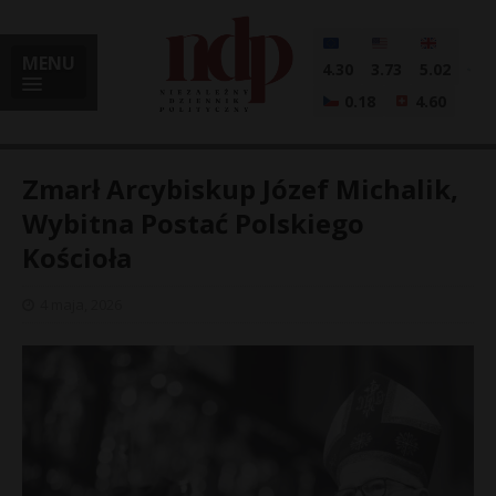
MENU
4.30
3.73
5.02
0.18
4.60
Zmarł Arcybiskup Józef Michalik,
Wybitna Postać Polskiego
Kościoła
i
4 maja, 2026
l