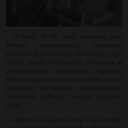
W wieku 85 lat zmarł arcybiskup Józef
Michalik, emerytowany ordynariusz
archidiecezji przemyskiej. Informację o jego
śmierci podała archidiecezja przemyska w
poniedziałkowym komunikacie. Arcybiskup
Michalik, urodzony 20 kwietnia 1941 roku w
E
Zambrowie, był jednym z najważniejszych
hierarchów polskiego Kościoła ostatnich
i
dekad.
l
*
*
Święcenia biskupie przyjął z rąk papieża
Jana Pawła II 16 października 1986 roku w