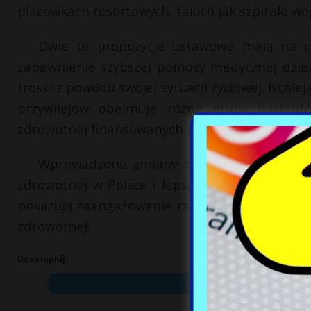
placówkach resortowych, takich jak szpitale w
Dwie te propozycje ustawowe mają na ce
zapewnienie szybszej pomocy medycznej dziec
troski z powodu swojej sytuacji życiowej. Istni
przywilejów obejmuje różne grupy pacjen
zdrowotnej finansowanych ze środków publiczn
Wprowadzone zmiany są częścią szerszej r
zdrowotnej w Polsce i lepsze dopasowanie jej
pokazują zaangażowanie rządu w dążenie do b
zdrowotnej.
Udostępnij: