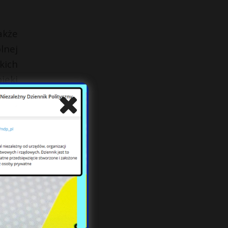
akże
lnej
kich
ieki
ieki
yjne
ieki