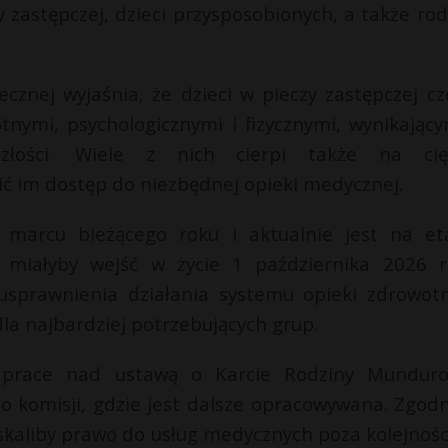
 zastępczej, dzieci przysposobionych, a także rod
ecznej wyjaśnia, że dzieci w pieczy zastępczej cz
ymi, psychologicznymi i fizycznymi, wynikający
złości. Wiele z nich cierpi także na cię
ć im dostęp do niezbędnej opieki medycznej.
 marcu bieżącego roku i aktualnie jest na et
 miałyby wejść w życie 1 października 2026 r
sprawnienia działania systemu opieki zdrowotn
a najbardziej potrzebujących grup.
prace nad ustawą o Karcie Rodziny Munduro
do komisji, gdzie jest dalsze opracowywana. Zgodn
kaliby prawo do usług medycznych poza kolejnośc