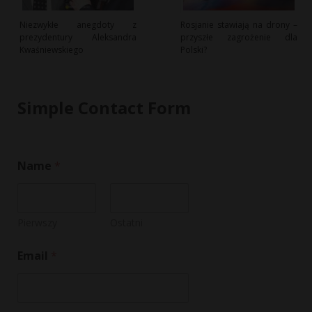
Niezwykłe anegdoty z
Rosjanie stawiają na drony –
prezydentury Aleksandra
przyszłe zagrożenie dla
Kwaśniewskiego
Polski?
Simple Contact Form
Name
*
Pierwszy
Ostatni
N
Email
*
a
m
e
N
a