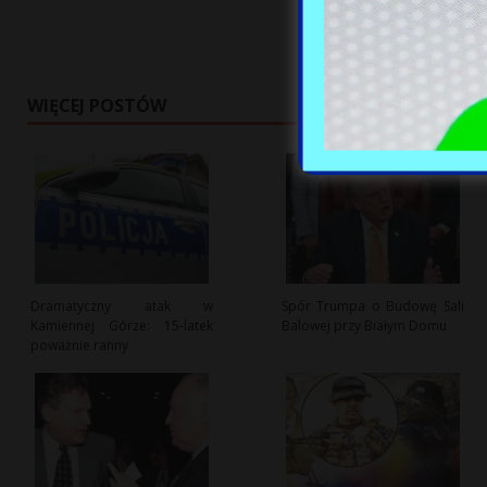
WIĘCEJ POSTÓW
Dramatyczny atak w
Spór Trumpa o Budowę Sali
Kamiennej Górze: 15-latek
Balowej przy Białym Domu
poważnie ranny