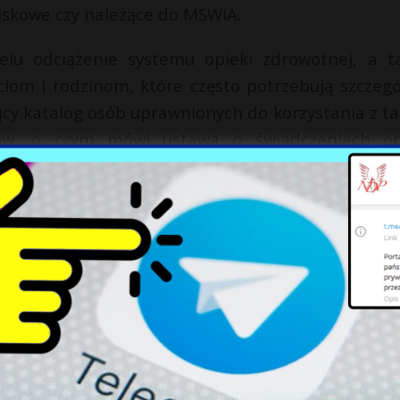
ojskowe czy należące do MSWiA.
lu odciążenie systemu opieki zdrowotnej, a t
iom i rodzinom, które często potrzebują szczegó
ejący katalog osób uprawnionych do korzystania z ta
tów, o czym mówi ustawa o świadczeniach op
ych.
eformy mającej na celu podniesienie jakości op
 do potrzeb społecznych. Trwające prace legislac
ardziej efektywnego i sprawiedliwego systemu op
X