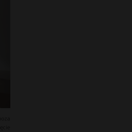
poza
ęcie