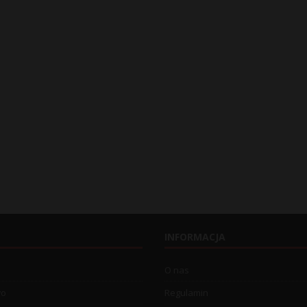
INFORMACJA
O nas
wo
Regulamin