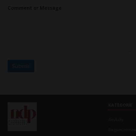
m
Comment or Message
e
N
a
m
e
Submit
KATEGORIE
Artykuły
Bezpieczeńst