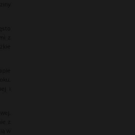
ziny
ęsto
mi z
żkie
apie
oku.
ej i
wej.
ie z
ią w