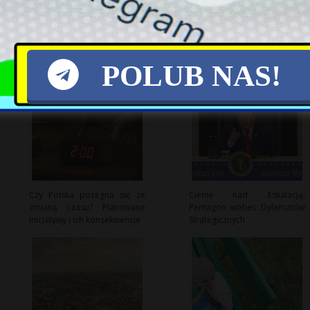
POLUB NAS!
Czy Polska pożegna się ze
Cienie nad Eskalacją:
zmianą czasu? Planowane
Pentagon wobec Dylematów
inicjatywy i ich konsekwencje
Strategicznych