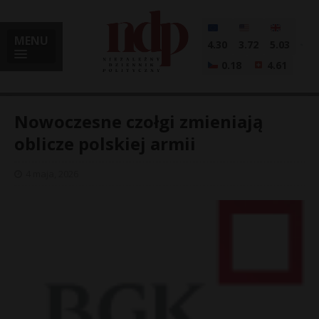
MENU
4.30
3.72
5.03
0.18
4.61
Nowoczesne czołgi zmieniają
oblicze polskiej armii
i
4 maja, 2026
l