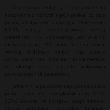
P
Współczesne czołgi są przystosowane do
E
korzystania z różnych typów paliwa, co daje
pewną elastyczność operacyjną. Polski czołg
i
PT-91, będący zmodernizowaną wersją
l
E
weteranów T-72, wyposażony jest w silnik
diesla o mocy 850 koni mechanicznych.
i
Według oficjalnych danych jego zużycie
l
wynosi około 480 litrów na 100 kilometrów,
co ukazuje skalę potrzeb paliwowych
nowoczesnych sił pancernych.
Jednym z najnowocześniejszych nabytków
polskiej armii jest amerykański czołg M1A2
SEPv3 Abrams. Na początku lutego minister
obrony narodowej, Władysław Kosiniak-