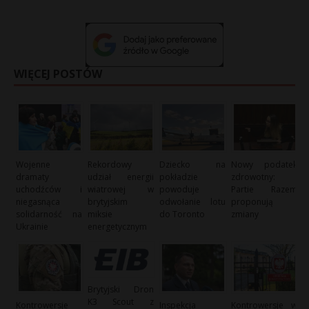
WIĘCEJ POSTÓW
Wojenne
Rekordowy
Dziecko na
Nowy podatek
dramaty
udział energii
pokładzie
zdrowotny:
uchodźców i
wiatrowej w
powoduje
Partie Razem
niegasnąca
brytyjskim
odwołanie lotu
proponują
solidarność na
miksie
do Toronto
zmiany
Ukrainie
energetycznym
Brytyjski Dron
K3 Scout z
Kontrowersje
Inspekcja
Kontrowersje w