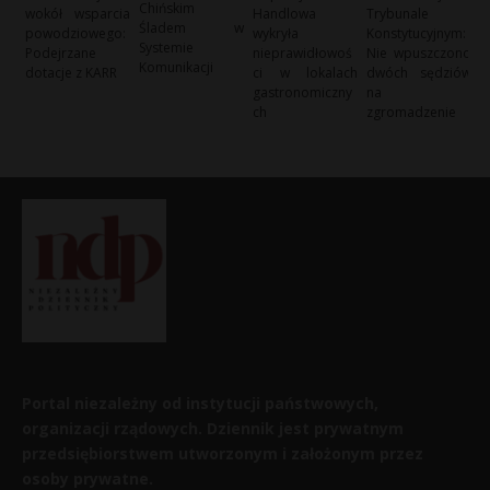
Chińskim
wokół wsparcia
Handlowa
Trybunale
Śladem w
powodziowego:
wykryła
Konstytucyjnym:
Systemie
Podejrzane
nieprawidłowoś
Nie wpuszczono
Komunikacji
dotacje z KARR
ci w lokalach
dwóch sędziów
gastronomiczny
na
ch
zgromadzenie
Portal niezależny od instytucji państwowych,
organizacji rządowych. Dziennik jest prywatnym
przedsiębiorstwem utworzonym i założonym przez
osoby prywatne.