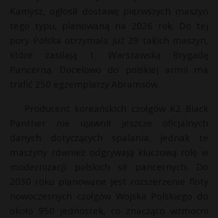
t
Kamysz, ogłosił dostawę pierwszych maszyn
r
tego typu, planowaną na 2026 rok. Do tej
pory Polska otrzymała już 29 takich maszyn,
s
które zasilają 1. Warszawską Brygadę
s
Pancerną. Docelowo do polskiej armii ma
trafić 250 egzemplarzy Abramsów.
Producent koreańskich czołgów K2 Black
Panther nie ujawnił jeszcze oficjalnych
danych dotyczących spalania, jednak te
maszyny również odgrywają kluczową rolę w
modernizacji polskich sił pancernych. Do
2030 roku planowane jest rozszerzenie floty
nowoczesnych czołgów Wojska Polskiego do
około 950 jednostek, co znacząco wzmocni