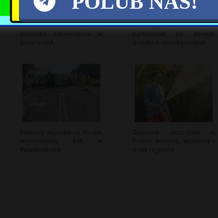
POLUB NAS!
Kontrowersyjna nominacja
Narastające spory o
Blanche’a zatwierdzona w
parkowanie na nowych
Senacie USA
osiedlach mieszkaniowych
Poważny wypadek na drodze
Zbieranie deszczówki w
wojewódzkiej 848 w
Polsce: korzyści, wyzwania i
Pułankowicach
nowe regulacje