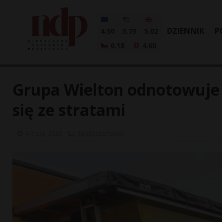
DZIENNIK
P
4.30
3.73
5.02
0.18
4.60
Grupa Wielton odnotowuje 
się ze stratami
4 maja, 2026
Społeczeństwo