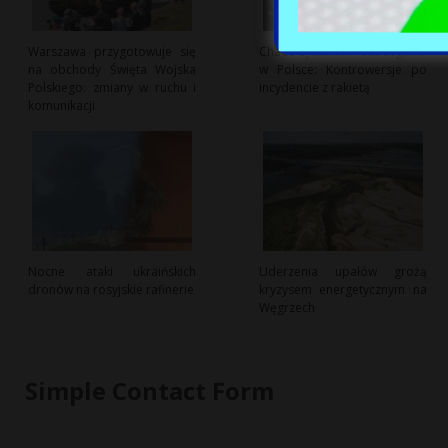
Warszawa przygotowuje się
Chaos systemów ostrzegania
na obchody Święta Wojska
w Polsce: Kontrowersje po
Polskiego: zmiany w ruchu i
incydencie z rakietą
komunikacji
Nocne ataki ukraińskich
Uderzenia upałów grożą
dronów na rosyjskie rafinerie
kryzysem energetycznym na
Węgrzech
Simple Contact Form