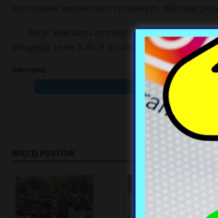
sprostanie wyzwaniom rynkowym, oferując pojaz
Akcje Wieltonu zmniejszyły swoją wartość o
osiągając cenę 5,45 zł w czwartek.
Udostępnij:
WIĘCEJ POSTÓW