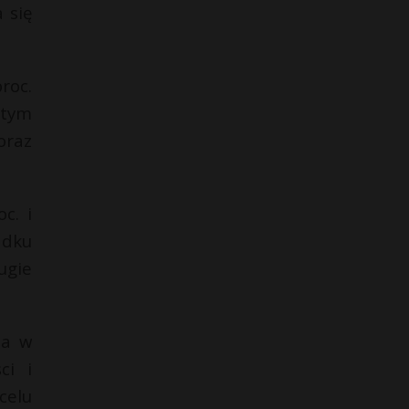
 się
roc.
 tym
oraz
c. i
adku
ugie
 a w
ci i
celu