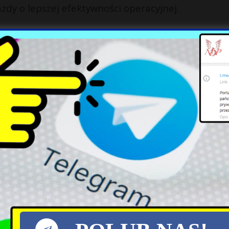
dy o lepszej efektywności operacyjnej.
 ponad 13 proc. w ciągu ostatnich dwunastu miesi
X