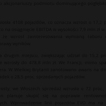
tto akcjonariuszy podmiotu dominującego pogłębiła
iosła 4108 pojazdów, co oznacza wzrost o 17,2 p
 to na osiągnięcie EBITDA w wysokości 7,9 mln zł w
ł, że wzrost zainteresowania wymianą taboru 
oprawy wyników.
 drugim miejscu, zwiększając udział do 15,2 pro
e wzrosły do 478,8 mln zł. We Francji, mimo sp
dera. W Wielkiej Brytanii zanotowano awans na dr
padek o 28,5 proc. sprzedanych pojazdów.
sty; we Włoszech sprzedaż wzrosła o 72 proc.,
n planuje skupić się na poprawie rentownoś
ych. Wprowadzenie linii pojazdów EVO ma na 