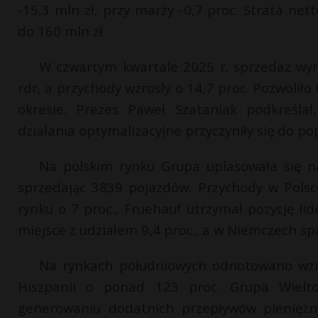
-15,3 mln zł, przy marży -0,7 proc. Strata ne
do 160 mln zł.
W czwartym kwartale 2025 r. sprzedaż wyn
rdr, a przychody wzrosły o 14,7 proc. Pozwoliło
okresie. Prezes Paweł Szataniak podkreśla
działania optymalizacyjne przyczyniły się do p
Na polskim rynku Grupa uplasowała się na
sprzedając 3839 pojazdów. Przychody w Polsc
rynku o 7 proc., Fruehauf utrzymał pozycję li
miejsce z udziałem 9,4 proc., a w Niemczech s
Na rynkach południowych odnotowano wzro
Hiszpanii o ponad 123 proc. Grupa Wielto
generowaniu dodatnich przepływów pieniężn