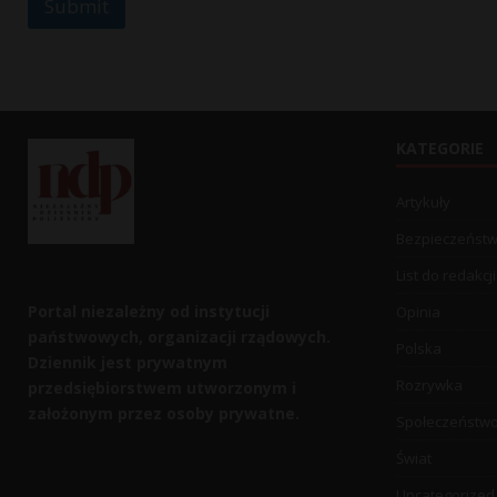
Submit
KATEGORIE
Artykuły
Bezpieczeńst
List do redakcji
Portal niezależny od instytucji
Opinia
państwowych, organizacji rządowych.
Polska
Dziennik jest prywatnym
Rozrywka
przedsiębiorstwem utworzonym i
założonym przez osoby prywatne.
Społeczeństw
Świat
Uncategorized