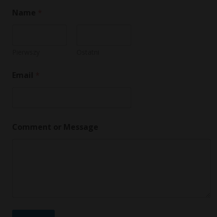
C
Name
*
o
m
m
e
n
Pierwszy
Ostatni
t
M
Email
*
e
s
s
a
g
e
Comment or Message
*