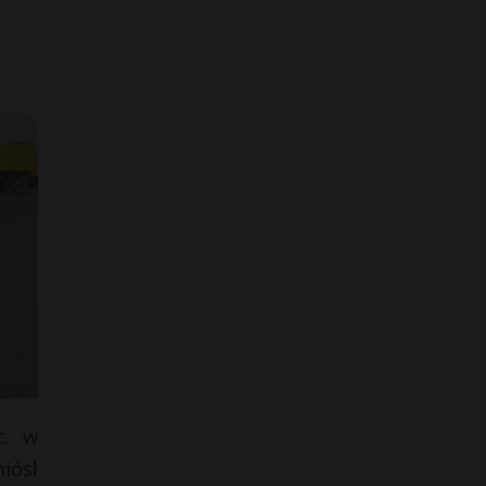
c. w
iósł