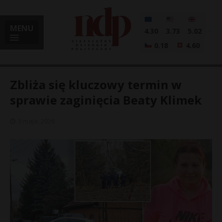
MENU
4.30
3.73
5.02
0.18
4.60
Zbliża się kluczowy termin w
sprawie zaginięcia Beaty Klimek
i
3 maja, 2026
l