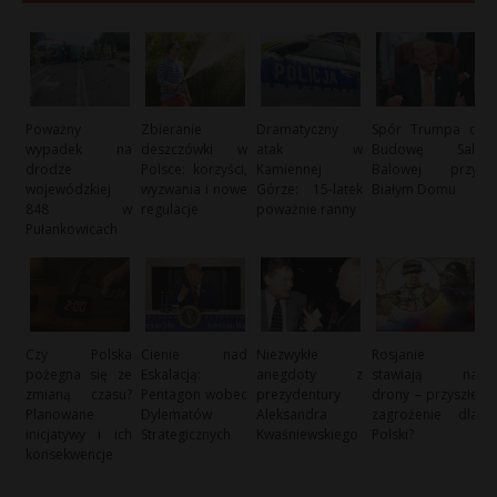
Poważny
Zbieranie
Dramatyczny
Spór Trumpa o
wypadek na
deszczówki w
atak w
Budowę Sali
drodze
Polsce: korzyści,
Kamiennej
Balowej przy
wojewódzkiej
wyzwania i nowe
Górze: 15-latek
Białym Domu
848 w
regulacje
poważnie ranny
Pułankowicach
Czy Polska
Cienie nad
Niezwykłe
Rosjanie
pożegna się ze
Eskalacją:
anegdoty z
stawiają na
zmianą czasu?
Pentagon wobec
prezydentury
drony – przyszłe
Planowane
Dylematów
Aleksandra
zagrożenie dla
inicjatywy i ich
Strategicznych
Kwaśniewskiego
Polski?
konsekwencje