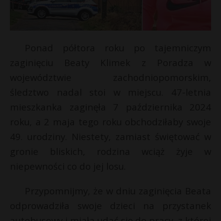
Ponad półtora roku po tajemniczym
zaginięciu Beaty Klimek z Poradza w
województwie zachodniopomorskim,
śledztwo nadal stoi w miejscu. 47-letnia
mieszkanka zaginęła 7 października 2024
roku, a 2 maja tego roku obchodziłaby swoje
49. urodziny. Niestety, zamiast świętować w
E
gronie bliskich, rodzina wciąż żyje w
niepewności co do jej losu.
i
l
Przypomnijmy, że w dniu zaginięcia Beata
E
odprowadziła swoje dzieci na przystanek
autobusowy i miała udać się do pracy, z której