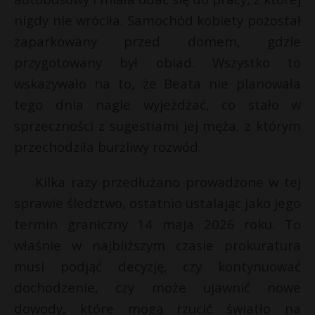
i
l
P
nigdy nie wróciła. Samochód kobiety pozostał
*
zaparkowany przed domem, gdzie
przygotowany był obiad. Wszystko to
wskazywało na to, że Beata nie planowała
E
tego dnia nagle wyjeżdżać, co stało w
sprzeczności z sugestiami jej męża, z którym
i
przechodziła burzliwy rozwód.
l
Kilka razy przedłużano prowadzone w tej
sprawie śledztwo, ostatnio ustalając jako jego
termin graniczny 14 maja 2026 roku. To
właśnie w najbliższym czasie prokuratura
musi podjąć decyzję, czy kontynuować
dochodzenie, czy może ujawnić nowe
dowody, które mogą rzucić światło na