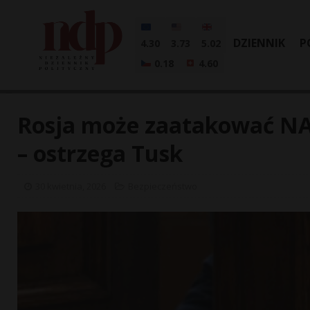
DZIENNIK
P
4.30
3.73
5.02
0.18
4.60
Rosja może zaatakować NA
– ostrzega Tusk
30 kwietnia, 2026
Bezpieczeństwo