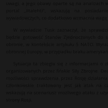
uwagi, a jego obawy oparte są na analizach w
portal „Iltalehti”, wskazują na posiada
wywiadowczych, co dodatkowo wzmacnia wagę j
W wywiadzie Tusk zaznaczył, że sprawdzi
będzie gotowość Stanów Zjednoczonych do sz
obronie, w kontekście artykułu 5 NATO. Wyra
obronnej Europy, w przypadku braku amerykań
Sytuacja ta zbiegła się z informacjami o 
organizowanych przez fińskie Siły Zbrojne. De
możliwości sprawdzenia przez Rosję działan
członkowskie traktowany jest jak atak na ca
wskazują na scenariusz możliwego ataku z uży
strony Rosji.