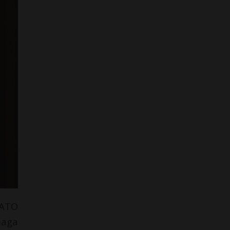
NATO
maga