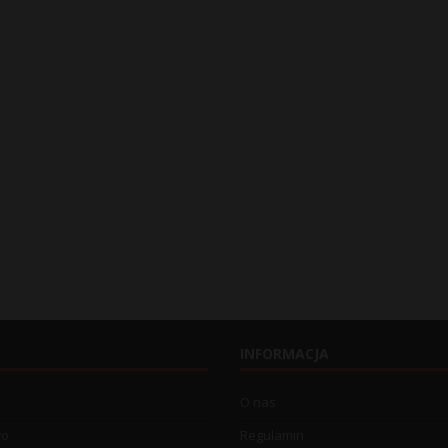
INFORMACJA
O nas
wo
Regulamin