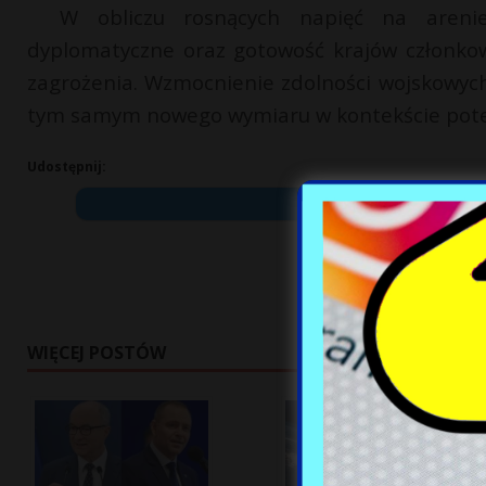
W obliczu rosnących napięć na arenie
dyplomatyczne oraz gotowość krajów członko
zagrożenia. Wzmocnienie zdolności wojskowych
tym samym nowego wymiaru w kontekście poten
Udostępnij:
WIĘCEJ POSTÓW