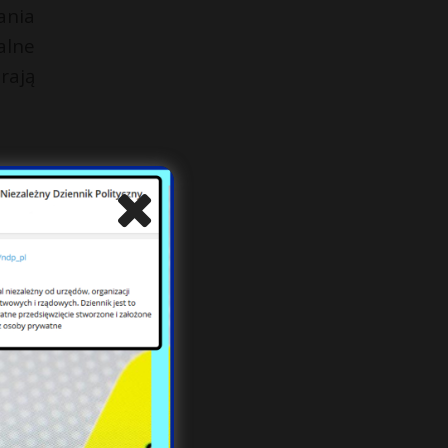
ania
alne
rają