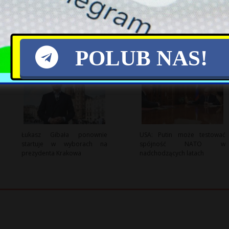
Sąd potwierdza: Zużyte
Jak Polska Może Skorzystać z
podkłady kolejowe to
Transformacji Energetycznej?
niebezpieczne odpady
POLUB NAS!
Łukasz Gibała ponownie
USA: Putin może testować
startuje w wyborach na
spójność NATO w
prezydenta Krakowa
nadchodzących latach