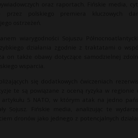
ywiadowczych oraz raportach. Fińskie media, cyt
nie przez polskiego premiera kluczowych da
ego ostrzeżeń.
anem wiarygodności Sojuszu Północnoatlantyck
ybkiego działania zgodnie z traktatami o wspó
ża on także obawy dotyczące samodzielnej zdoln
skiego wsparcia.
zbliżających się dodatkowych ćwiczeniach rezerwi
cyzje te są powiązane z oceną ryzyka w regionie 
ia artykułu 5 NATO, w którym atak na jedno pań
ły Sojusz. Fińskie media, analizując te wydarze
ciem dronów jako jednego z potencjalnych działa