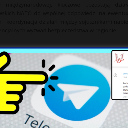
 międzynarodowej, kluczowe pozostają dział
wskich NATO do wspólnej odpowiedzi na ewentu
 i koordynacja działań między sojusznikami nabie
cjalnych wyzwań bezpieczeństwa w regionie.
X