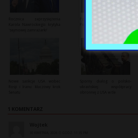
Rocznica zaprzysiężenia
Polska branża kosmiczna:
Karola Nawrockiego: krytyka
Potencjał i wyzwania rozwoju
'sejmowej zamrażarki’
Nowe sankcje USA wobec
Sporny dialog o polsko-
Rosji i Iranu: kluczowy krok
ukraińskiej współpracy
Senatu
obronnej z USA w tle
1 KOMENTARZ
Wojtek
30 KWIETNIA, 2026 O GODZ. 11:35 PM