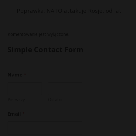
Poprawka: NATO attakuje Rosje, od lat.
Komentowanie jest wyłączone.
Simple Contact Form
Name
*
Pierwszy
Ostatni
N
Email
*
a
m
e
N