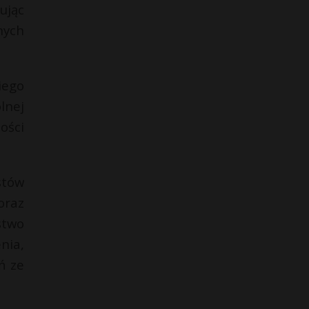
ując
nych
iego
lnej
ości
stów
oraz
stwo
nia,
ń ze