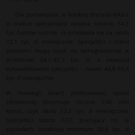
t
r
Dla porównania, w Wielkiej Brytanii lekarz
w trakcie specjalizacji zarabia średnio 54,3
s
tys. funtów rocznie, co przekłada się na około
s
22,1 tys. zł miesięcznie. Specjaliści i starsi
asystenci mogą liczyć na wynagrodzenie w
przedziale 24,1-43,7 tys. zł, a najwyżej
wykwalifikowani specjaliści – nawet 44,8-59,4
tys. zł miesięcznie.
W Norwegii lekarz podstawowej opieki
zdrowotnej otrzymuje rocznie 1,06 mln
koron, czyli około 32,2 tys. zł miesięcznie.
Specjaliści spoza POZ, pracujący np. w
szpitalach, zarabiają minimum 38,6 tys. zł