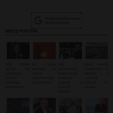
WIĘCEJ POSTÓW
NSA Oddala
Jak upały
Rok
Nowe rekordy
Skargę PiS:
wpływają na
prezydentury
temperatury na
Subwencje i
system
Nawrockiego:
Słowacji i w
Dotacje
elektroenergety
Polityczne
Czechach
Pozostają
czny w Polsce?
podziały w
podczas fali
Wstrzymane
ocenach
upałów
Polaków