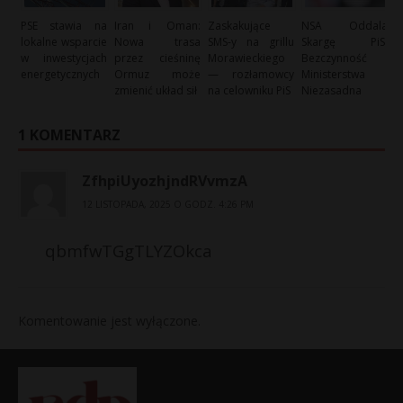
PSE stawia na
Iran i Oman:
Zaskakujące
NSA Oddala
lokalne wsparcie
Nowa trasa
SMS-y na grillu
Skargę PiS:
w inwestycjach
przez cieśninę
Morawieckiego
Bezczynność
energetycznych
Ormuz może
— rozłamowcy
Ministerstwa
zmienić układ sił
na celowniku PiS
Niezasadna
1 KOMENTARZ
ZfhpiUyozhjndRVvmzA
12 LISTOPADA, 2025 O GODZ. 4:26 PM
qbmfwTGgTLYZOkca
Komentowanie jest wyłączone.