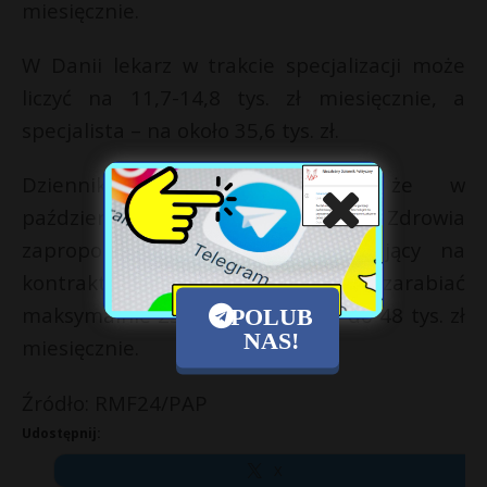
miesięcznie.
W Danii lekarz w trakcie specjalizacji może
liczyć na 11,7-14,8 tys. zł miesięcznie, a
specjalista – na około 35,6 tys. zł.
Dziennik przypomina także, że w
październiku Ministerstwo Zdrowia
zaproponowało, by lekarze pracujący na
kontraktach w szpitalach mogli zarabiać
maksymalnie 250 zł za godzinę i do 48 tys. zł
POLUB
NAS!
miesięcznie.
Źródło: RMF24/PAP
Udostępnij:
X