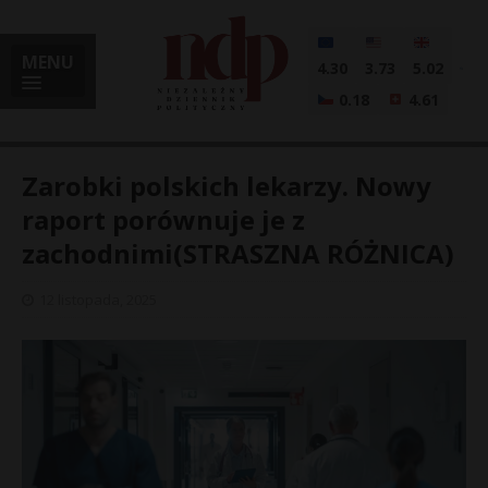
MENU
4.30
3.73
5.02
0.18
4.61
Zarobki polskich lekarzy. Nowy
raport porównuje je z
zachodnimi(STRASZNA RÓŻNICA)
i
12 listopada, 2025
l