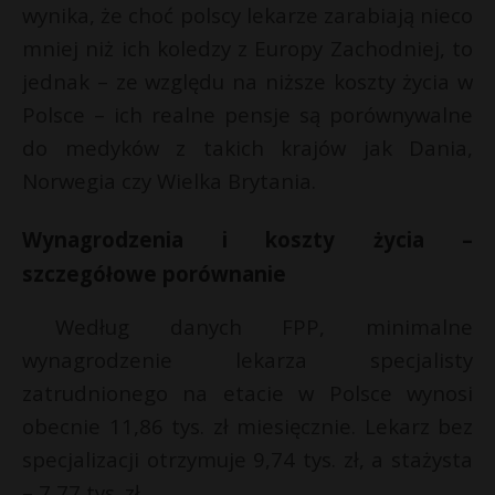
wynika, że choć polscy lekarze zarabiają nieco
P
mniej niż ich koledzy z Europy Zachodniej, to
jednak – ze względu na niższe koszty życia w
Polsce – ich realne pensje są porównywalne
do medyków z takich krajów jak Dania,
E
r
Norwegia czy Wielka Brytania.
i
s
l
s
Wynagrodzenia i koszty życia –
szczegółowe porównanie
*
Według danych FPP, minimalne
wynagrodzenie lekarza specjalisty
zatrudnionego na etacie w Polsce wynosi
obecnie 11,86 tys. zł miesięcznie. Lekarz bez
specjalizacji otrzymuje 9,74 tys. zł, a stażysta
– 7,77 tys. zł.