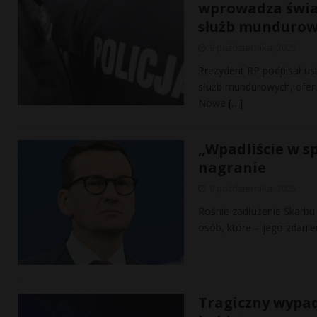
wprowadza świa
służb munduro
9 października, 2025
Prezydent RP podpisał us
służb mundurowych, oferu
Nowe
[…]
„Wpadliście w s
nagranie
9 października, 2025
Rośnie zadłużenie Skarb
osób, które – jego zdanie
Tragiczny wypad