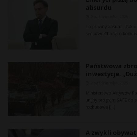
absurdu
9 października, 2025
To prawny absurd – tak o
seniorzy. Chodzi o koniec
Państwowa zbro
inwestycje. „Du
9 października, 2025
Ministerstwo Aktywów Pa
unijny program SAFE do sf
rozbudowę
[…]
A zwykli obywat