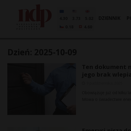
DZIENNIK
P
4.30
3.73
5.02
0.18
4.60
Dzień:
2025-10-09
Ten dokument mu
jego brak wlepia
9 października, 2025
Obowiązuje już od kilku l
Mowa o świadectwie ener
Emeryci piszą d