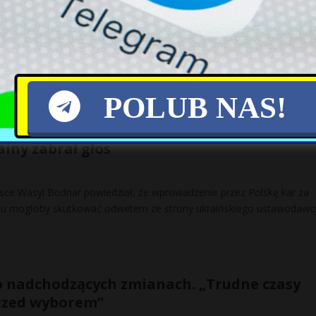
kże w ośrodku prezydenckim dociera myśl, że kryzys wymiaru
rukcyjny dla społeczeństwa. Wydłuża się czas oczekiwania na rozpatr
POLUB NAS!
kt Karola Nawrockiego w sprawie banderyz
iny zabrał głos
ce Wasyl Bodnar powiedział, że wprowadzenie przez Polskę kar za
u mogłoby skutkować odwetem ze strony ukraińskiego ustawodawc
o nadchodzących zmianach. „Trudne czasy
przed wyborem”