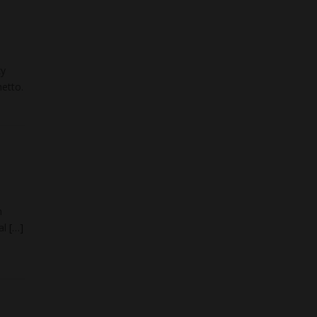
zy
etto.
h
al
[…]