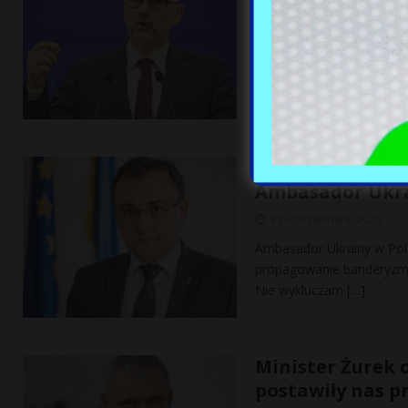
9 października, 2025
– Mam przekonanie, że ta
sprawiedliwości jest dest
spraw,
[…]
Odwet za proje
Ambasador Ukra
9 października, 2025
Ambasador Ukrainy w Pols
propagowanie banderyzm
Nie wykluczam
[…]
Minister Żurek 
postawiły nas 