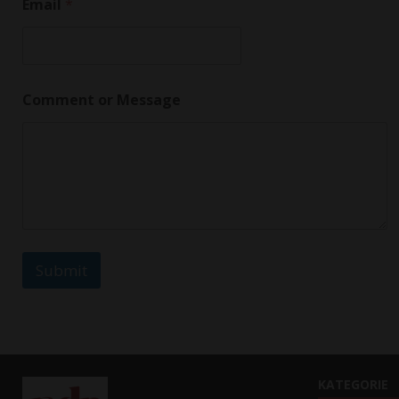
Email
*
E
Comment or Message
m
a
i
l
*
E
m
a
i
l
Submit
KATEGORIE