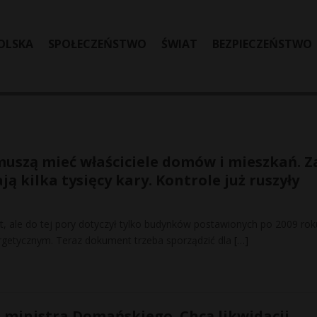
OLSKA
SPOŁECZEŃSTWO
ŚWIAT
BEZPIECZEŃSTWO
szą mieć właściciele domów i mieszkań. Z
ją kilka tysięcy kary. Kontrole już ruszyły
at, ale do tej pory dotyczył tylko budynków postawionych po 2009 rok
getycznym. Teraz dokument trzeba sporządzić dla
[…]
o ministra Domańskiego. Chcą likwidacji