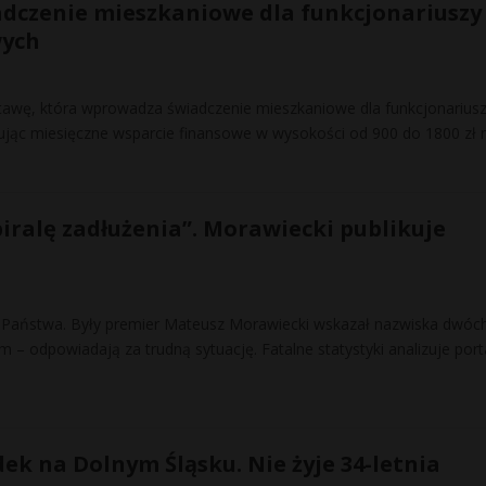
dczenie mieszkaniowe dla funkcjonariuszy
wych
tawę, która wprowadza świadczenie mieszkaniowe dla funkcjonarius
jąc miesięczne wsparcie finansowe w wysokości od 900 do 1800 zł n
piralę zadłużenia”. Morawiecki publikuje
u Państwa. Były premier Mateusz Morawiecki wskazał nazwiska dwóc
m – odpowiadają za trudną sytuację. Fatalne statystyki analizuje port
ek na Dolnym Śląsku. Nie żyje 34-letnia