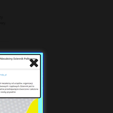
zy
owy.
ie
ch