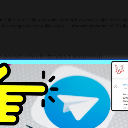
nia doszło w środę wieczorem na drodze wojewódzkiej nr 296 międ
odą w województwie dolnośląskim. Dachował tam samochód osob
a porozumienie Izraela z Hamasem
ły pierwszy etap planu pokojowego. Uwolnienie zakładników i wycofan
ty porozumienia, które spotkało się z szerokim poparciem światowy
liony zł odszkodowań. Minister wywołuje