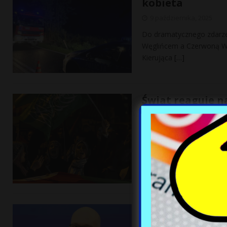
kobieta
9 października, 2025
Do dramatycznego zdarze
Węglińcem a Czerwoną W
Kierująca
[…]
Świat reaguje n
9 października, 2025
Izrael i Hamas zatwierdzi
wojsk to kluczowe elemen
liderów.
[…]
Polska płaci mi
prezydenta