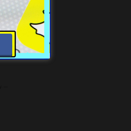
zenie
mu?
y. —