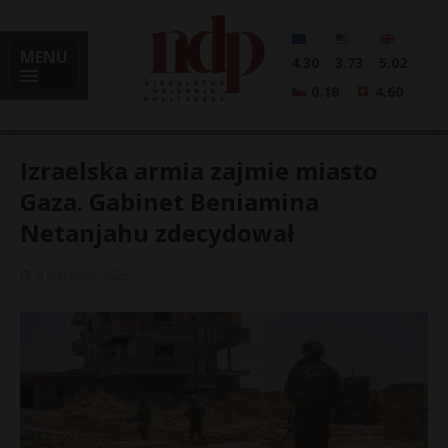
MENU
4.30
3.73
5.02
0.18
4.60
Izraelska armia zajmie miasto
Gaza. Gabinet Beniamina
Netanjahu zdecydował
i
8 sierpnia, 2025
l