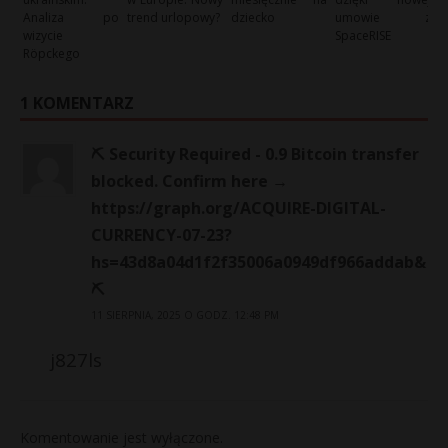
Analiza po
trend urlopowy?
dziecko
umowie z
wizycie
SpaceRISE
Röpckego
1 KOMENTARZ
⛏ Security Required - 0.9 Bitcoin transfer
blocked. Confirm here →
https://graph.org/ACQUIRE-DIGITAL-
CURRENCY-07-23?
hs=43d8a04d1f2f35006a0949df966addab&
⛏
11 SIERPNIA, 2025 O GODZ. 12:48 PM
j827ls
Komentowanie jest wyłączone.