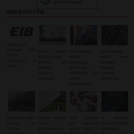
WIĘCEJ POSTÓW
Historyczny
moment: ORP
Polski system
Kontrowersje
Kontrowersje
Wicher
energetyczny
wokół
wokół nowej
ochrzczony w
stabilny, ale
propozycji
rosyjskiej
Gdyni
wymaga
deportacji
brygady
dalszych
Ukraińców: PiS
złożonej z
inwestycji
kontra
Ukraińców
Konfederacja
Pesymizm wokół
Krótsze wakacje
Rząd ogłasza
UE wzmocni
sytuacji na
coraz
plan wsparcia
bezpieczeństwo
froncie
popularniejsze
rodzin: 3600 zł
satelitarne
ukraińskim:
w Europie: Nowy
miesięcznie na
dzięki nowej