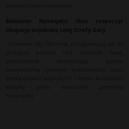
t
dystrybucji pomocy humanitarnej
r
Beniamin Netanjahu chce rozpocząć
s
okupację wojskową całej Strefy Gazy
s
„Izraelskie Siły Obronne przygotowują się do
przejęcia kontroli nad miastem Gaza,
jednocześnie dostarczając pomoc
humanitarną cywilnym mieszkańcom poza
strefą działań wojennych” – brzmi komunikat
wydany przez kancelarię premiera
Netanjahu.