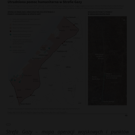
P
E
i
l
r
*
*
Strefa Gazy – mapa operacji wojskowych i punktów