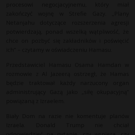
procesowi negocjacyjnemu, który miał
zakończyć wojnę w Strefie Gazy. „Plany
Netanjahu dotyczące rozszerzenia agresji
potwierdzają, ponad wszelką wątpliwość, że
chce on pozbyć się zakładników i poświęcić
ich” – czytamy w oświadczeniu Hamasu.
Przedstawiciel Hamasu Osama Hamdan w
rozmowie z Al Jazeerą ostrzegł, że Hamas
będzie traktował każdy narzucony organ
administrujący Gazą jako „siłę okupacyjną”
powiązaną z Izraelem.
Biały Dom na razie nie komentuje planów
Izraela. Donald Trump nie chciał
odpowiedzieć na pytanie, czy wspiera, czy