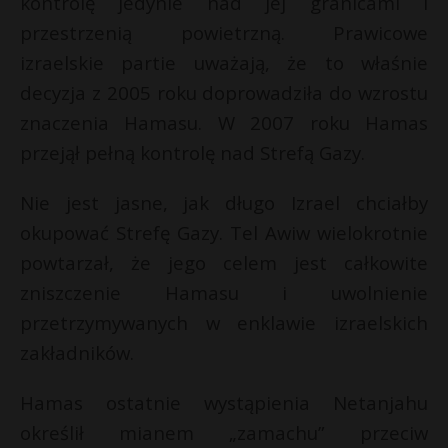
kontrolę jedynie nad jej granicami i
przestrzenią powietrzną. Prawicowe
izraelskie partie uważają, że to właśnie
decyzja z 2005 roku doprowadziła do wzrostu
znaczenia Hamasu. W 2007 roku Hamas
przejął pełną kontrolę nad Strefą Gazy.
Nie jest jasne, jak długo Izrael chciałby
okupować Strefę Gazy. Tel Awiw wielokrotnie
powtarzał, że jego celem jest całkowite
zniszczenie Hamasu i uwolnienie
przetrzymywanych w enklawie izraelskich
zakładników.
Hamas ostatnie wystąpienia Netanjahu
określił mianem „zamachu” przeciw