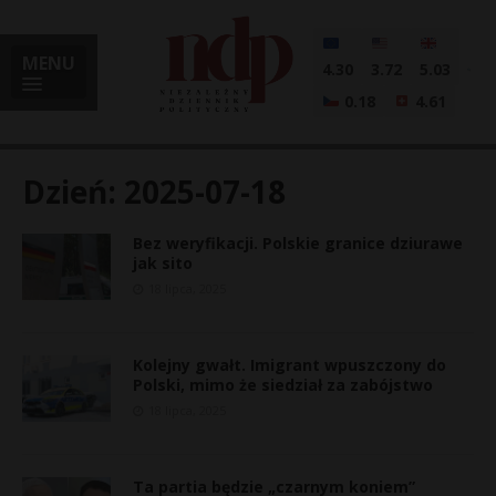
MENU
4.30
3.72
5.03
0.18
4.61
Dzień:
2025-07-18
Bez weryfikacji. Polskie granice dziurawe
i
jak sito
18 lipca, 2025
l
Kolejny gwałt. Imigrant wpuszczony do
Polski, mimo że siedział za zabójstwo
18 lipca, 2025
Ta partia będzie „czarnym koniem”