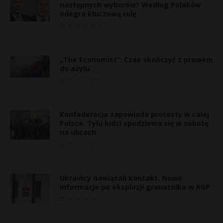
następnych wyborów? Według Polaków
odegra kluczową rolę
18 lipca, 2025
„The Economist”: Czas skończyć z prawem
do azylu
18 lipca, 2025
Konfederacja zapowiada protesty w całej
Polsce. Tylu ludzi spodziewa się w sobotę
na ulicach
18 lipca, 2025
*
s
Ukraińcy nawiązali kontakt. Nowe
s
informacje po eksplozji granatnika w KGP
18 lipca, 2025