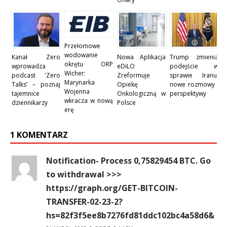
Przełomowe
wodowanie
Kanał Zero
Nowa Aplikacja
Trump zmienia
okrętu ORP
wprowadza
eDiLO
podejście w
Wicher:
podcast 'Zero
Zreformuje
sprawie Iranu:
Marynarka
Talks’ – poznaj
Opiekę
nowe rozmowy i
Wojenna
tajemnice
Onkologiczną w
perspektywy
wkracza w nową
dziennikarzy
Polsce
erę
1 KOMENTARZ
Notification- Process 0,75829454 BTC. Go
to withdrawal >>>
https://graph.org/GET-BITCOIN-
TRANSFER-02-23-2?
hs=82f3f5ee8b7276fd81ddc102bc4a58d6&