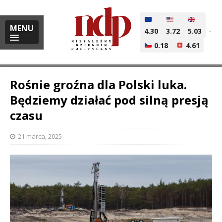
MENU
4.30
3.72
5.03
0.18
4.61
Rośnie groźna dla Polski luka.
Będziemy działać pod silną presją
czasu
i
21 marca, 2025
l