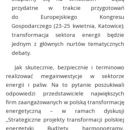
t
przydatne w trakcie przygotowań
r
do Europejskiego Kongresu
*
Gospodarczego (23-25 kwietnia, Katowice);
s
s
transformacja sektora energii będzie
jednym z głównych nurtów tematycznych
debaty.
Jak skutecznie, bezpiecznie i terminowo
realizować megainwestycje w sektorze
energii i paliw. Na to pytanie poszukiwali
odpowiedzi przedstawiciele największych
firm zaangażowanych w polską transformację
energetyczną – w ramach dyskusji
„Strategiczne projekty transformacji polskiej
energetyki. Budżety, harmonogramy,