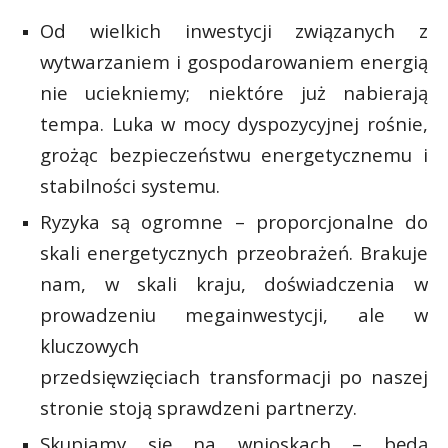
P
Od wielkich inwestycji związanych z
wytwarzaniem i gospodarowaniem energią
nie uciekniemy; niektóre już nabierają
tempa. Luka w mocy dyspozycyjnej rośnie,
E
grożąc bezpieczeństwu energetycznemu i
stabilności systemu.
i
l
Ryzyka są ogromne – proporcjonalne do
skali energetycznych przeobrażeń. Brakuje
nam, w skali kraju, doświadczenia w
prowadzeniu megainwestycji, ale w
kluczowych
s
przedsięwzięciach transformacji po naszej
s
stronie stoją sprawdzeni partnerzy.
Skupiamy się na wnioskach – będą