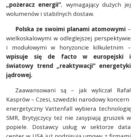
„pożeracz energii”
, wymagający dużych jej
wolumenów i stabilnych dostaw.
Polska ze swoimi planami atomowymi
–
wielkoskalowymi w odleglejszej perspektywie
i modułowymi w horyzoncie kilkuletnim –
wpisuje się de facto w europejski i
światowy trend „reaktywacji” energetyki
jądrowej.
Zaawansowani są – jak wyliczał Rafał
Kasprów – Czesi, szwedzki narodowy koncern
energetyczny Vattenfall wybiera technologię
SMR, Brytyjczycy też nie zasypiają gruszek w
popiele. Dostawcy usług w sektorze data
center w USA już podpisują umowy z firmami