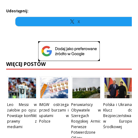
Udostępnij:
X
WIĘCEJ POSTÓW
Leo Messi w
IMGW ostrzega
Peruwiańscy
Polska i Ukraina:
żałobie po ojcu:
przed burzami i
Obywatele w
Klucz do
Powstaje konflikt
upałami w
Szeregach
Bezpieczeństwa
prawny z
Polsce
Rosyjskiej Armii:
w Europie
mediami
Pierwsze
Środkowej
Potwierdzone
Ofiary