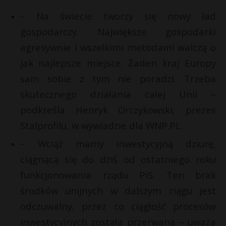
P
– Na świecie tworzy się nowy ład
gospodarczy. Największe gospodarki
agresywnie i wszelkimi metodami walczą o
jak najlepsze miejsce. Żaden kraj Europy
E
r
sam sobie z tym nie poradzi. Trzeba
skutecznego działania całej Unii –
i
l
podkreśla Henryk Orczykowski, prezes
Stalprofilu, w wywiadzie dla WNP.PL.
t
– Wciąż mamy inwestycyjną dziurę,
r
ciągnącą się do dziś od ostatniego roku
funkcjonowania rządu PiS. Ten brak
środków unijnych w dalszym ciągu jest
odczuwalny, przez co ciągłość procesów
inwestycyjnych została przerwana – uważa