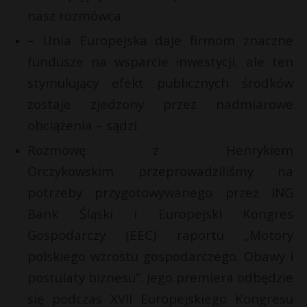
t
nasz rozmówca.
r
– Unia Europejska daje firmom znaczne
fundusze na wsparcie inwestycji, ale ten
s
s
stymulujący efekt publicznych środków
zostaje zjedzony przez nadmiarowe
obciążenia – sądzi.
Rozmowę z Henrykiem
Orczykowskim przeprowadziliśmy na
potrzeby przygotowywanego przez ING
Bank Śląski i Europejski Kongres
Gospodarczy (EEC) raportu „Motory
polskiego wzrostu gospodarczego. Obawy i
postulaty biznesu”. Jego premiera odbędzie
się podczas XVII Europejskiego Kongresu