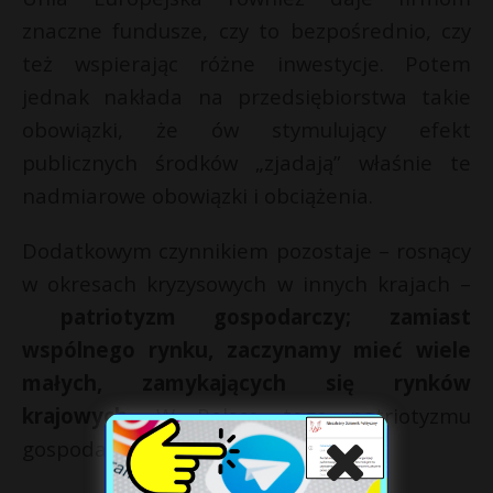
znaczne fundusze, czy to bezpośrednio, czy
też wspierając różne inwestycje. Potem
jednak nakłada na przedsiębiorstwa takie
obowiązki, że ów stymulujący efekt
publicznych środków „zjadają” właśnie te
nadmiarowe obowiązki i obciążenia.
Dodatkowym czynnikiem pozostaje – rosnący
w okresach kryzysowych w innych krajach –
patriotyzm gospodarczy; zamiast
wspólnego rynku, zaczynamy mieć wiele
małych, zamykających się rynków
krajowych.
W Polsce tego patriotyzmu
gospodarczego jeszcze nie widać.