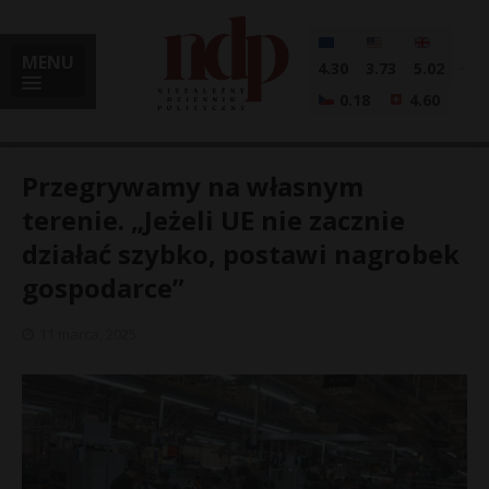
MENU
4.30
3.73
5.02
0.18
4.60
Przegrywamy na własnym
terenie. „Jeżeli UE nie zacznie
działać szybko, postawi nagrobek
i
gospodarce”
11 marca, 2025
l