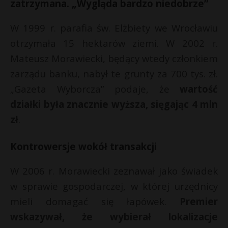
t
zatrzymana. „Wygląda bardzo niedobrze”
t
r
r
W 1999 r. parafia św. Elżbiety we Wrocławiu
otrzymała 15 hektarów ziemi. W 2002 r.
s
Mateusz Morawiecki, będący wtedy członkiem
s
zarządu banku, nabył te grunty za 700 tys. zł.
„Gazeta Wyborcza” podaje, że
wartość
działki była znacznie wyższa, sięgając 4 mln
zł
.
Kontrowersje wokół transakcji
W 2006 r. Morawiecki zeznawał jako świadek
w sprawie gospodarczej, w której urzędnicy
mieli domagać się łapówek.
Premier
wskazywał, że wybierał lokalizacje