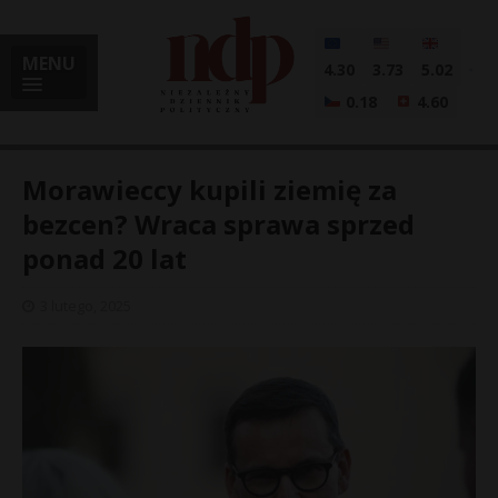
MENU
4.30
3.73
5.02
0.18
4.60
Morawieccy kupili ziemię za
bezcen? Wraca sprawa sprzed
ponad 20 lat
i
3 lutego, 2025
l