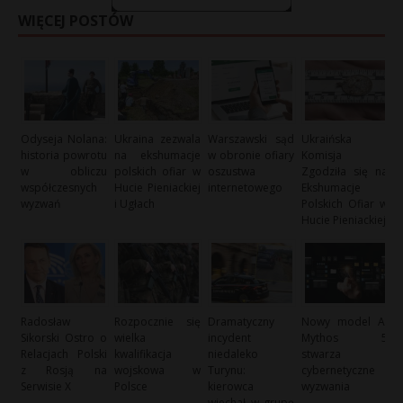
WIĘCEJ POSTÓW
Odyseja Nolana:
Ukraina zezwala
Warszawski sąd
Ukraińska
historia powrotu
na ekshumacje
w obronie ofiary
Komisja
w obliczu
polskich ofiar w
oszustwa
Zgodziła się na
współczesnych
Hucie Pieniackiej
internetowego
Ekshumacje
wyzwań
i Ugłach
Polskich Ofiar w
Hucie Pieniackiej
Radosław
Rozpocznie się
Dramatyczny
Nowy model AI
Sikorski Ostro o
wielka
incydent
Mythos 5
Relacjach Polski
kwalifikacja
niedaleko
stwarza
z Rosją na
wojskowa w
Turynu:
cybernetyczne
Serwisie X
Polsce
kierowca
wyzwania
wjechał w grupę