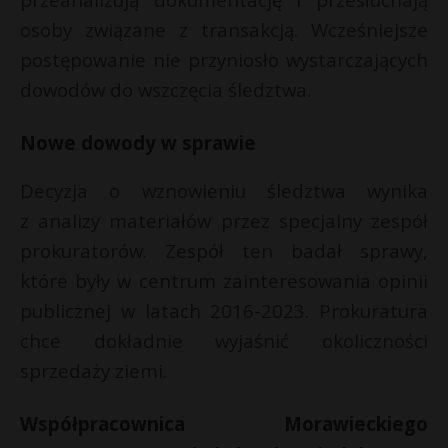
P
osoby związane z transakcją. Wcześniejsze
postępowanie nie przyniosło wystarczających
dowodów do wszczęcia śledztwa.
E
Nowe dowody w sprawie
Decyzja o wznowieniu śledztwa wynika
i
l
z analizy materiałów przez specjalny zespół
prokuratorów. Zespół ten badał sprawy,
które były w centrum zainteresowania opinii
publicznej w latach 2016-2023. Prokuratura
*
chce dokładnie wyjaśnić okoliczności
sprzedaży ziemi.
Współpracownica Morawieckiego