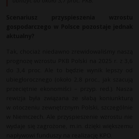
obniżyć do około 3,7 proc. PKB.
Scenariusz przyspieszenia wzrostu
gospodarczego w Polsce pozostaje jednak
aktualny?
Tak, chociaż niedawno zrewidowaliśmy naszą
prognozę wzrostu PKB Polski na 2025 r. z 3,6
do 3,4 proc. Ale to będzie wynik lepszy od
ubiegłorocznego (około 2,8 proc., jak szacują
przeciętnie ekonomiści – przyp. red.). Nasza
rewizja była związana ze słabą koniunkturą
w otoczeniu zewnętrznym Polski, szczególnie
w Niemczech. Ale przyspieszenie wzrostu nie
wydaje się zagrożone, m.in. dzięki większemu
napływowi funduszy na realizację KPO.