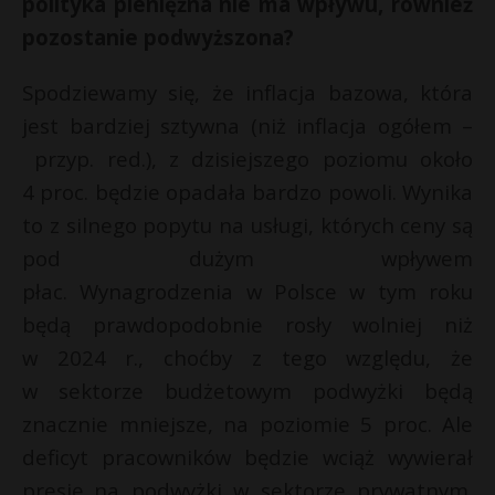
polityka pieniężna nie ma wpływu, również
pozostanie podwyższona?
Spodziewamy się, że inflacja bazowa, która
jest bardziej sztywna (niż inflacja ogółem –
przyp. red.), z dzisiejszego poziomu około
4 proc. będzie opadała bardzo powoli. Wynika
to z silnego popytu na usługi, których ceny są
pod dużym wpływem
płac. Wynagrodzenia w Polsce w tym roku
będą prawdopodobnie rosły wolniej niż
w 2024 r., choćby z tego względu, że
w sektorze budżetowym podwyżki będą
znacznie mniejsze, na poziomie 5 proc. Ale
deficyt pracowników będzie wciąż wywierał
presję na podwyżki w sektorze prywatnym.