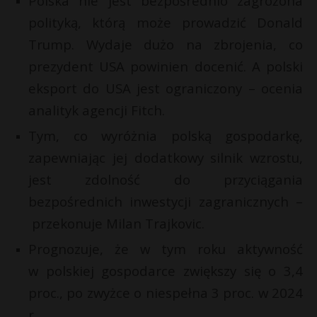
Polska nie jest bezpośrednio zagrożona
E
P
polityką, którą może prowadzić Donald
i
Trump. Wydaje dużo na zbrojenia, co
l
prezydent USA powinien docenić. A polski
eksport do USA jest ograniczony – ocenia
E
analityk agencji Fitch.
Tym, co wyróżnia polską gospodarkę,
i
l
zapewniając jej dodatkowy silnik wzrostu,
jest zdolność do przyciągania
bezpośrednich inwestycji zagranicznych –
przekonuje Milan Trajkovic.
Prognozuje, że w tym roku aktywność
w polskiej gospodarce zwiększy się o 3,4
proc., po zwyżce o niespełna 3 proc. w 2024
r.