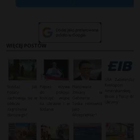
X
WIĘCEJ POSTÓW
USA Zatwierdza
Reeksport
Sondaż: Jak
Papież wzywa
Planowane
Amerykańskiej
Polacy
do pokoju:
Zmiany w
Broni z Turcji do
zachowają się w
kończyć wojnę
Gabinecie
Ukrainy
obliczu
na Ukrainie i w
Tuska: Hołownia
zagrożenia
Sudanie
jako
zbrojnego?
Wicepremier?