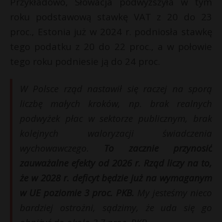
Przykładowo, Słowacja podwyższyła w tym
roku podstawową stawkę VAT z 20 do 23
proc., Estonia już w 2024 r. podniosła stawkę
tego podatku z 20 do 22 proc., a w połowie
tego roku podniesie ją do 24 proc.
W Polsce rząd nastawił się raczej na sporą
liczbę małych kroków, np. brak realnych
podwyżek płac w sektorze publicznym, brak
kolejnych waloryzacji świadczenia
wychowawczego.
To zacznie przynosić
zauważalne efekty od 2026 r.
Rząd liczy na to,
że w 2028 r. deficyt będzie już na wymaganym
w UE poziomie 3 proc. PKB.
My jesteśmy nieco
bardziej ostrożni, sądzimy, że uda się go