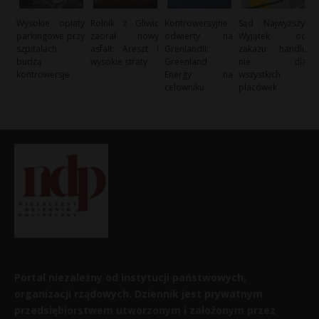
Wysokie opłaty
Rolnik z Gliwic
Kontrowersyjne
Sąd Najwyższy:
parkingowe przy
zaorał nowy
odwierty na
Wyjątek od
szpitalach
asfalt: Areszt i
Grenlandii:
zakazu handlu
budzą
wysokie straty
Greenland
nie dla
kontrowersje
Energy na
wszystkich
celowniku
placówek
Portal niezależny od instytucji państwowych,
organizacji rządowych. Dziennik jest prywatnym
przedsiębiorstwem utworzonym i założonym przez