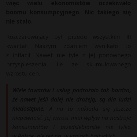
więc wielu ekonomistów oczekiwało
boomu konsumpcyjnego. Nic takiego się
nie stało.
Rozczarowujący był przede wszystkim III
kwartał. Naszym zdaniem wynikało to
z inflacji. Nawet nie tyle z jej ponownego
przyspieszenia, ile ze skumulowanego
wzrostu cen.
Wiele towarów i usług podrożało tak bardzo,
że nawet jeśli dalej nie drożeją, są dla ludzi
niedostępne.
A na to nakłada się jeszcze
niepewność. Jej wzrost miał wpływ na nastroje
konsumentów i przedsiębiorstw nie tylko
w Polsce, ale też np. w krajach bałtyckich.