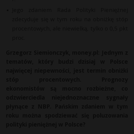
t
Jego zdaniem Rada Polityki Pieniężnej
r
zdecyduje się w tym roku na obniżkę stóp
procentowych, ale niewielką, tylko o 0,5 pkt
s
s
proc.
Grzegorz Siemionczyk, money.pl: Jednym z
tematów, który budzi dzisiaj w Polsce
najwięcej niepewności, jest termin obniżki
stóp procentowych. Prognozy
ekonomistów są mocno rozbieżne, co
odzwierciedla niejednoznaczne sygnały
płynące z NBP. Pańskim zdaniem w tym
roku można spodziewać się poluzowania
polityki pieniężnej w Polsce?