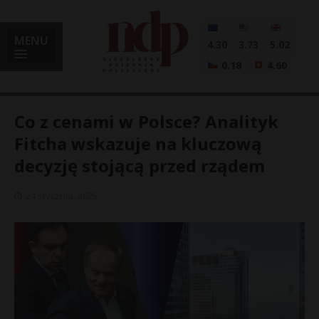
MENU
4.30
3.73
5.02
0.18
4.60
Co z cenami w Polsce? Analityk
Fitcha wskazuje na kluczową
decyzję stojącą przed rządem
i
24 stycznia, 2025
l