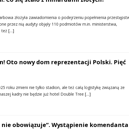
arbowa złożyła zawiadomienia o podejrzeniu popełnienia przestępst
one przez nią audyty objęły 110 podmiotów m.in. ministerstwa,
e też
[…]
n! Oto nowy dom reprezentacji Polski. Pięć
25 roku zmieni nie tylko stadion, ale też całą logistykę związaną ze
szej kadry nie będzie już hotel Double Tree
[…]
 nie obowiązuje”. Wystąpienie komendanta