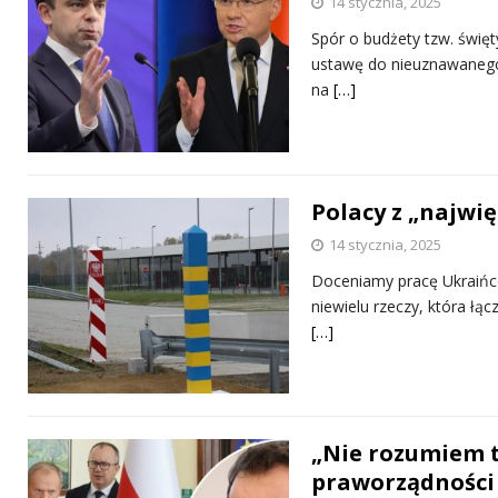
14 stycznia, 2025
Spór o budżety tzw. świę
ustawę do nieuznawanego
na
[…]
Polacy z „najwi
14 stycznia, 2025
Doceniamy pracę Ukraińcó
niewielu rzeczy, która ł
[…]
„Nie rozumiem t
praworządności