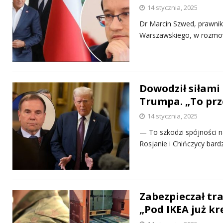
14 stycznia, 2025
Dr Marcin Szwed, prawnik 
Warszawskiego, w rozmowi
Dowodził siłami
Trumpa. „To prz
14 stycznia, 2025
— To szkodzi spójności n
Rosjanie i Chińczycy bard
Zabezpieczał tr
„Pod IKEA już kr