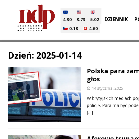
DZIENNIK
P
4.30
3.73
5.02
0.18
4.60
Dzień:
2025-01-14
Polska para zam
głos
14 stycznia, 2025
W brytyjskich mediach po
policję. Para ma być pode
[…]
Aferowe tsunami.