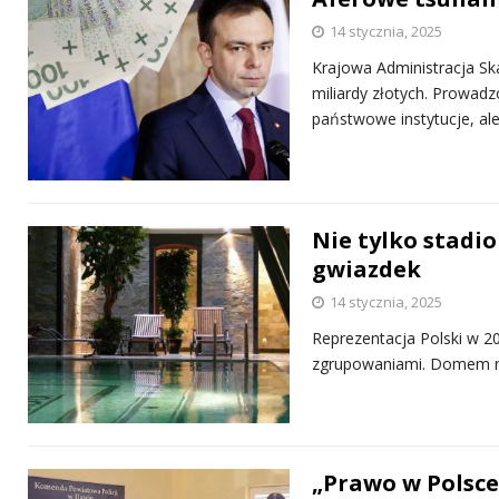
14 stycznia, 2025
Krajowa Administracja Sk
miliardy złotych. Prowadz
państwowe instytucje, al
Nie tylko stadio
gwiazdek
14 stycznia, 2025
Reprezentacja Polski w 20
zgrupowaniami. Domem na
„Prawo w Polsce