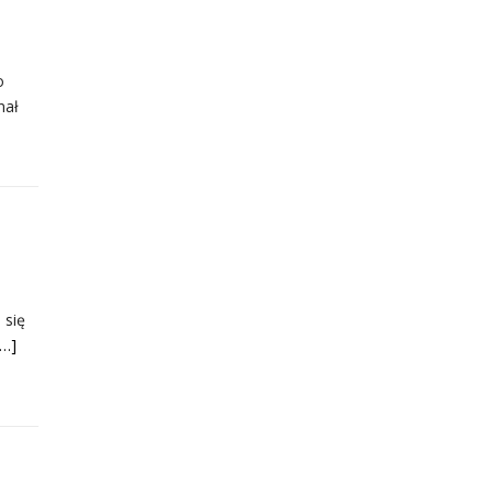
o
nał
 się
[…]