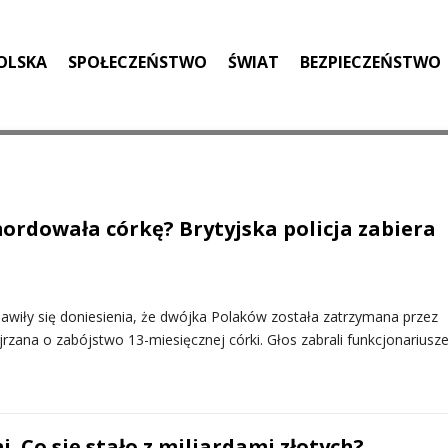
OLSKA
SPOŁECZEŃSTWO
ŚWIAT
BEZPIECZEŃSTWO
ordowała córkę? Brytyjska policja zabiera
jawiły się doniesienia, że dwójka Polaków została zatrzymana przez
jrzana o zabójstwo 13-miesięcznej córki. Głos zabrali funkcjonariusze
 Co się stało z miliardami złotych?