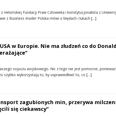
z Helsińskiej Fundacji Praw Człowieka i konstytucjonalista z Uniwers
e z Business Insider Polska mówi o błędach i lukach
[…]
 USA w Europie. Nie ma złudzeń co do Donal
erażające”
aszego sojuszu wojskowego. Nic z tego nie jest pomocne, ponieważ
zo szybko wykorzystają to, by usprawiedliwić to, co
[…]
ansport zagubionych min, przerywa milczeni
ęcili się ciekawscy”