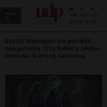
MENU
4.30
3.73
5.02
0.18
4.60
GAŁAŚ: Mężczyźni nie potrafili,
one potrafią. Trzy kobiety zdolne
wywołać III wojnę światową.
i
10 grudnia, 2024
l