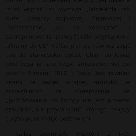
P
musi wygrać, co wymaga „udzielenia tak
dużej pomocy wojskowej, finansowej i
humanitarnej, jak to konieczne” i
t
zaproponowania „jasnej ścieżki przystąpienia
E
Ukrainy do UE”. Kallas planuje również zająć
twarde stanowisko wobec Chin, ponieważ
i
postrzega je jako część antyzachodniej osi
l
wraz z Iranem, KRLD i Rosją. Jest również
znana ze swojej skrajnej rusofobii, w
szczególności ze stwierdzenia, że
„podróżowanie do Europy nie jest prawem
człowieka, ale przywilejem”, którego rosyjscy
turyści powinni być pozbawieni.
Kallas powtórzyła niektóre z tych