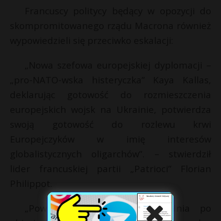
Francuscy politycy będący w opozycji do
skompromitowanego rządu Macrona również
wypowiedzieli się przeciwko eskalacji:
„Nowa szefowa europejskiej dyplomacji –
„pro-NATO-wska histeryczka” Kaya Kallas,
deklarując gotowość do rozmieszczenia
europejskich wojsk na Ukrainie, potwierdza
swoją gotowość do rozlewu krwi
Europejczyków w imię interesów
globalistycznych oligarchów”. – stwierdził
lider francuskiej partii „Patrioci” Florian
Philippot.
„Powiedziała to pierwszego dnia po