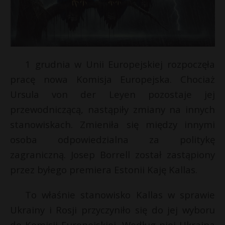
1 grudnia w Unii Europejskiej rozpoczęła
pracę nowa Komisja Europejska. Chociaż
Ursula von der Leyen pozostaje jej
przewodniczącą, nastąpiły zmiany na innych
stanowiskach. Zmieniła się między innymi
osoba odpowiedzialna za politykę
zagraniczną. Josep Borrell został zastąpiony
r
E
przez byłego premiera Estonii Kaję Kallas.
To właśnie stanowisko Kallas w sprawie
i
l
Ukrainy i Rosji przyczyniło się do jej wyboru
do Komisji Europejskiej. Według niej Ukraina