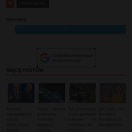
MAREK GAŁAŚ
Udostępnij:
X
WIĘCEJ POSTÓW
Rocznica
Polska branża
Sąd potwierdza:
Jak Polska Może
zaprzysiężenia
kosmiczna:
Zużyte podkłady
Skorzystać z
Karola
Potencjał i
kolejowe to
Transformacji
Nawrockiego:
wyzwania
niebezpieczne
Energetycznej?
krytyka
rozwoju
odpady