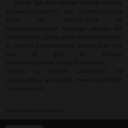
Widząc jak ilość idiotów zajmuje wysokie
stanowiska,wszystko jest możliwe.Machina
sama się nakręca,idiota na
stanowisku,promuje kolejnego debila,i tak
doczekaliśmy czasów,gdzie normalnych ludzi
w rządach państw,została garstka.Stan jest
taki od góry do samego
dołu.Koterie,układy,układziki,szemrane
interesy na każdym szczeblu.Kto się
wychyli,kończy jak Lepper i wielu podobnych
,uczciwych ludzi.
Komentowanie jest wyłączone.