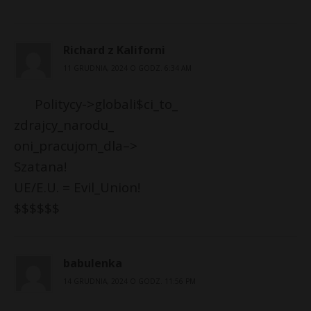
Richard z Kaliforni
11 GRUDNIA, 2024 O GODZ. 6:34 AM
Politycy->globali$ci_to_
zdrajcy_narodu_
oni_pracujom_dla–>
Szatana!
UE/E.U. = Evil_Union!
$$$$$$
babulenka
14 GRUDNIA, 2024 O GODZ. 11:56 PM