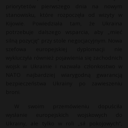
t
priorytetów pierwszego dnia na nowym
r
stanowisku, które rozpoczęła od wizyty w
Kijowie. Powiedziała tam, że Ukraina
s
potrzebuje dalszego wsparcia, aby „mieć
s
silną pozycję” przy stole negocjacyjnym. Nowa
szefowa europejskiej dyplomacji nie
wykluczyła również pojawienia się zachodnich
wojsk w Ukrainie i nazwała członkostwo w
NATO najbardziej wiarygodną gwarancją
bezpieczeństwa Ukrainy po zawieszeniu
broni.
W swoim przemówieniu dopuściła
wysłanie europejskich wojskowych do
Ukrainy, ale tylko w roli „sił pokojowych”,