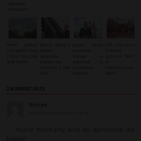
'sejmowej
zamrażarki’
Nowe sankcje
Sporny dialog o
Łukasz Gibała
USA: Putin może
USA wobec Rosji
polsko-
ponownie
testować
i Iranu: kluczowy
ukraińskiej
startuje w
spójność NATO
krok Senatu
współpracy
wyborach na
w
obronnej z USA
prezydenta
nadchodzących
w tle
Krakowa
latach
3 KOMENTARZE
Wojtek
10 GRUDNIA, 2024 O GODZ. 10:35 PM
Hurra! Naste,pny krok do wyro’nania dla
kobiet!