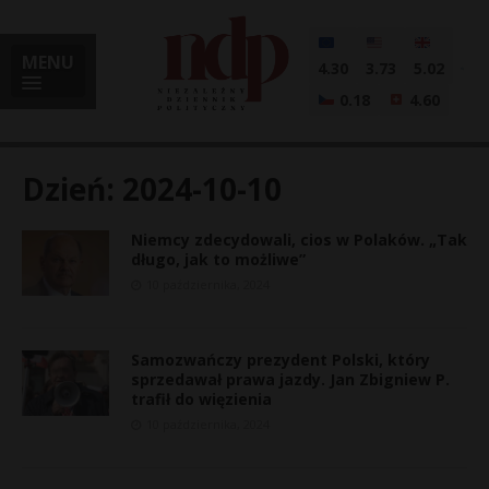
MENU
4.30
3.73
5.02
0.18
4.60
Dzień:
2024-10-10
Niemcy zdecydowali, cios w Polaków. „Tak
i
długo, jak to możliwe”
10 października, 2024
l
Samozwańczy prezydent Polski, który
sprzedawał prawa jazdy. Jan Zbigniew P.
trafił do więzienia
10 października, 2024