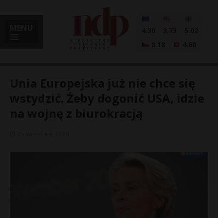
MENU
4.30
3.73
5.02
0.18
4.60
Unia Europejska już nie chce się
wstydzić. Żeby dogonić USA, idzie
na wojnę z biurokracją
i
25 września, 2024
l