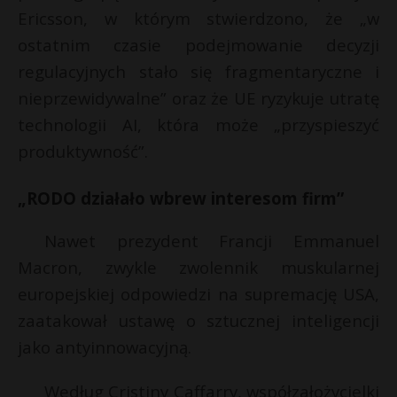
Ericsson, w którym stwierdzono, że „w
ostatnim czasie podejmowanie decyzji
regulacyjnych stało się fragmentaryczne i
nieprzewidywalne” oraz że UE ryzykuje utratę
technologii AI, która może „przyspieszyć
produktywność”.
„RODO działało wbrew interesom firm”
Nawet prezydent Francji Emmanuel
Macron, zwykle zwolennik muskularnej
europejskiej odpowiedzi na supremację USA,
zaatakował ustawę o sztucznej inteligencji
jako antyinnowacyjną.
Według Cristiny Caffarry, współzałożycielki