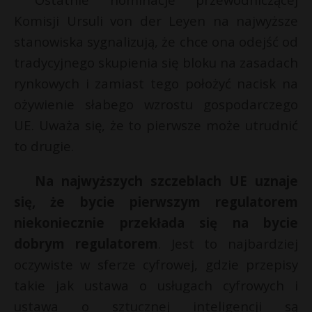
P
Komisji Ursuli von der Leyen na najwyższe
stanowiska sygnalizują, że chce ona odejść od
tradycyjnego skupienia się bloku na zasadach
rynkowych i zamiast tego położyć nacisk na
E
ożywienie słabego wzrostu gospodarczego
UE. Uważa się, że to pierwsze może utrudnić
i
to drugie.
l
Na najwyższych szczeblach UE uznaje
się, że bycie pierwszym regulatorem
niekoniecznie przekłada się na bycie
dobrym regulatorem
. Jest to najbardziej
oczywiste w sferze cyfrowej, gdzie przepisy
takie jak ustawa o usługach cyfrowych i
ustawa o sztucznej inteligencji są