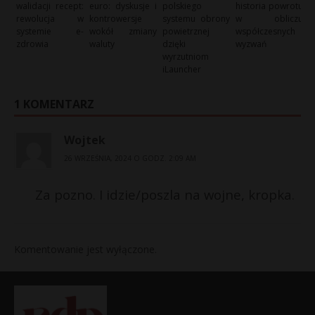
walidacji recept:
euro: dyskusje i
polskiego
historia powrotu
rewolucja w
kontrowersje
systemu obrony
w obliczu
systemie e-
wokół zmiany
powietrznej
współczesnych
zdrowia
waluty
dzięki
wyzwań
wyrzutniom
iLauncher
1 KOMENTARZ
Wojtek
26 WRZEŚNIA, 2024 O GODZ. 2:09 AM
Za pozno. I idzie/poszla na wojne, kropka.
Komentowanie jest wyłączone.