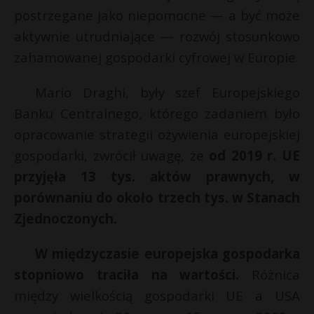
t
postrzegane jako niepomocne — a być może
r
aktywnie utrudniające — rozwój stosunkowo
zahamowanej gospodarki cyfrowej w Europie.
s
s
Mario Draghi, były szef Europejskiego
Banku Centralnego, którego zadaniem było
opracowanie strategii ożywienia europejskiej
gospodarki, zwrócił uwagę, że
od 2019 r. UE
przyjęła 13 tys. aktów prawnych, w
porównaniu do około trzech tys. w Stanach
Zjednoczonych.
W międzyczasie europejska gospodarka
stopniowo traciła na wartości.
Różnica
między wielkością gospodarki UE a USA