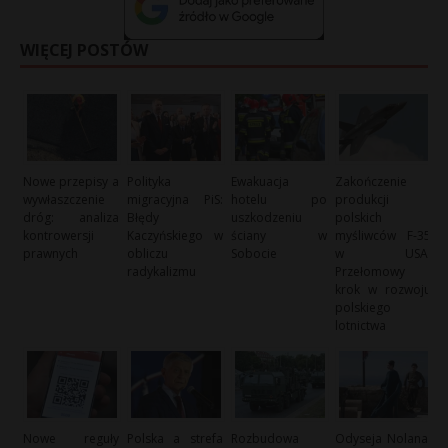
WIĘCEJ POSTÓW
Nowe przepisy a
Polityka
Ewakuacja
Zakończenie
wywłaszczenie
migracyjna PiS:
hotelu po
produkcji
dróg: analiza
Błędy
uszkodzeniu
polskich
kontrowersji
Kaczyńskiego w
ściany w
myśliwców F-35
prawnych
obliczu
Sobocie
w USA:
radykalizmu
Przełomowy
krok w rozwoju
polskiego
lotnictwa
Nowe reguły
Polska a strefa
Rozbudowa
Odyseja Nolana: