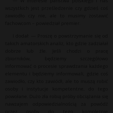
— W interesie państwa polskiego i nas
wszystkich jest prześledzenie czy gdzieś coś
zawiodło czy nie, ale to musimy zostawić
fachowcom – powiedział premier.
I dodał: — Proszę o powstrzymanie się od
takich amatorskich analiz, kto gdzie zadziałał
dobrze lub źle. Jeśli chodzi o pracę
zbiorników, będziemy szczegółowo
informować o procesie sprawdzania każdego
elementu i będziemy informowali, gdzie coś
zawiodło, czy kto zawiódł, ale to muszą robić
osoby i instytucje kompetentne, do tego
powołane. Dużo zła robią próby obciążania się
nawzajem odpowiedzialnością za powódź
przez osoby do tego kompletnie