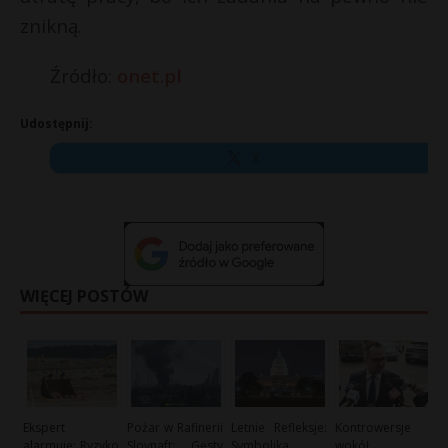
znikną.
Źródło:
onet.pl
Udostępnij:
X
WIĘCEJ POSTÓW
Ekspert
Pożar w Rafinerii
Letnie Refleksje:
Kontrowersje
alarmuje: Ryzyko
Slovnaft: Gęsty
Symbolika
wokół