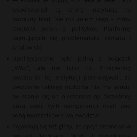
P
współtworzył tę chorą instytucję to
poważny błąd. Nie rozumiem tego – mówi
Onetowi jeden z polityków Platformy
zajmujących się problematyką klimatu i
E
środowiska
Upolitycznienie było jedną z bolączek
i
l
„Wód”, ale nie tylko to. Przeciwnicy
powstania tej instytucji przekonywali, że
tworzenie takiego molocha nie ma sensu,
bo stanie się on niesterowalny. Wcześniej
dużą część tych kompetencji mieli pod
sobą marszałkowie województw
Pojawiają się też głosy, że opcja atomowa w
postaci likwidacji „Wód” i wywrócenia