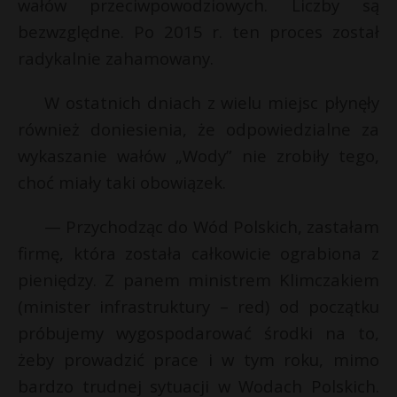
wałów przeciwpowodziowych. Liczby są
bezwzględne. Po 2015 r. ten proces został
radykalnie zahamowany.
W ostatnich dniach z wielu miejsc płynęły
również doniesienia, że odpowiedzialne za
wykaszanie wałów „Wody” nie zrobiły tego,
choć miały taki obowiązek.
— Przychodząc do Wód Polskich, zastałam
firmę, która została całkowicie ograbiona z
pieniędzy. Z panem ministrem Klimczakiem
(minister infrastruktury – red) od początku
próbujemy wygospodarować środki na to,
żeby prowadzić prace i w tym roku, mimo
bardzo trudnej sytuacji w Wodach Polskich.