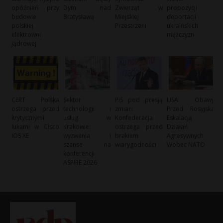
opóźnień przy
Dym nad
Zwierząt w
propozycji
budowie
Bratysławą
Miejskiej
deportacji
polskiej
Przestrzeni
ukraińskich
elektrowni
mężczyzn
jądrowej
CERT Polska
Sektor
PiS pod presją
USA: Obawy
ostrzega przed
technologii i
zmian:
Przed Rosyjską
krytycznymi
usług w
Konfederacja
Eskalacją
lukami w Cisco
Krakowie:
ostrzega przed
Działań
IOS XE
wyzwania i
brakiem
Agresywnych
szanse na
wiarygodności
Wobec NATO
konferencji
ASPIRE 2026