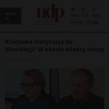
MENU
4.30
3.73
5.02
0.18
4.60
Kluczowa instytucja do
likwidacji? W obozie władzy huczy
i
24 września, 2024
l