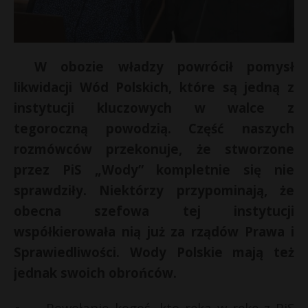
W obozie władzy powrócił pomysł
likwidacji Wód Polskich, które są jedną z
instytucji kluczowych w walce z
tegoroczną powodzią. Część naszych
rozmówców przekonuje, że stworzone
przez PiS „Wody” kompletnie się nie
sprawdziły. Niektórzy przypominają, że
*
obecna szefowa tej instytucji
współkierowała nią już za rządów Prawa i
Sprawiedliwości. Wody Polskie mają też
jednak swoich obrońców.
— Powołanie kogoś, kto ręka w rękę z PiS