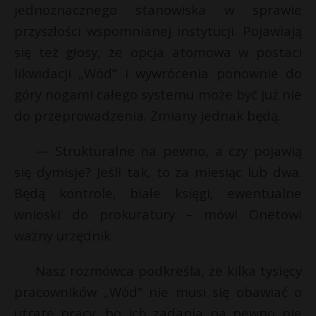
jednoznacznego stanowiska w sprawie
przyszłości wspomnianej instytucji. Pojawiają
się też głosy, że opcja atomowa w postaci
likwidacji „Wód” i wywrócenia ponownie do
góry nogami całego systemu może być już nie
do przeprowadzenia. Zmiany jednak będą.
— Strukturalne na pewno, a czy pojawią
się dymisje? Jeśli tak, to za miesiąc lub dwa.
Będą kontrole, białe księgi, ewentualne
wnioski do prokuratury – mówi Onetowi
ważny urzędnik.
Nasz rozmówca podkreśla, że kilka tysięcy
pracowników „Wód” nie musi się obawiać o
utratę pracy, bo ich zadania na pewno nie