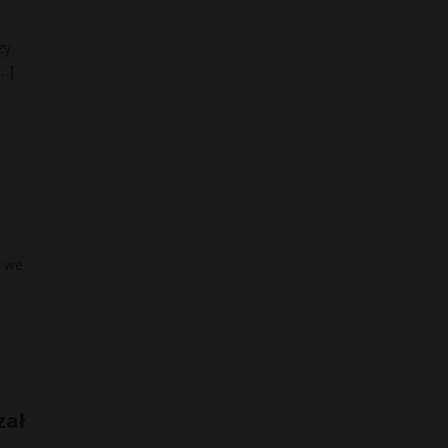
zy
[…]
w we
zał