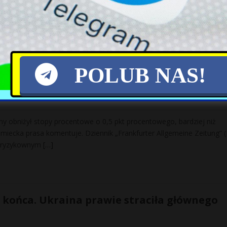
 nagrodę „Semper Fildelis” m.in. Towarzystwu Miłośników Lwowa i
dnich. Odebrał ją prezes Towarzystwa Adam Kiwacki. Z jego ust pa
POLUB NAS!
 o obniżce stóp w USA: ryzykowny krok
ny obniżył stopy procentowe o 0,5 pkt procentowego, bardziej niż
emiecka prasa komentuje. Dziennik „Frankfurter Allgemeine Zeitung” 
o „ryzykownym
[…]
 końca. Ukraina prawie straciła głównego