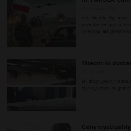
20 września, 2024
Amerykańska dyplomacja,
powodzeniem promuje swo
określaną jako główne w
Mieczniki dostan
20 września, 2024
Jak dotąd żyliśmy nadziej
było wybierane po gruntow
Ceny wystrzeliły