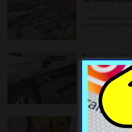
20 września, 2024
– Pojechałem dziś do Ląd
programie „Lepsza Polska
Rynek samochodó
całej Europie, p
20 września, 2024
Przez głęboki spadek spr
specjalizację eksportową
SZOKUJĄCE słowa
więcej niż Polac