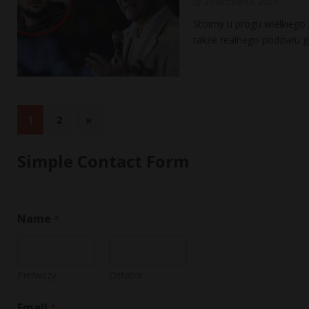
20 września, 2024
Stoimy u progu wielkiego
także realnego podziału g
1
2
»
Simple Contact Form
Name
*
Pierwszy
Ostatni
*
Email
*