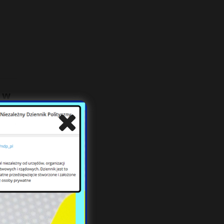
 w
ili