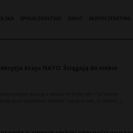
OLSKA
SPOŁECZEŃSTWO
ŚWIAT
BEZPIECZEŃSTWO
decyzja kraju NATO. Ściągają do siebie
brony podjęło decyzję o zakupie 44 amfibii AAV-7 ze Stanów
budzi spore wątpliwości. Głównie z uwagi na fakt, że chodzi
[…]
 prawda o amerykańskiej obecności wojsko