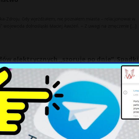
ka-Zdroju. Gdy wjeżdżałem, nie poznałem miasta – relacjonował w
” wojewoda dolnośląski Maciej Awiżeń. – Z uwagi na zmęczenie
[…]
w elektrycznych „szoruje po dnie”. Spadki
olscy producenci na łopatkach
zedaży samochodów elektrycznych w Europie Polska traci swoją
. Eksport baterii zmalał w 2024 r. o ponad połowę – czytamy w
[…]
 o ludobójstwie na Wołyniu. „Ukraińcy strac
y”