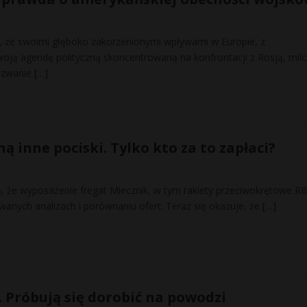
 ze swoimi głęboko zakorzenionymi wpływami w Europie, z
ją agendę polityczną skoncentrowaną na konfrontacji z Rosją, mil
yzwanie
[…]
ą inne pociski. Tylko kto za to zapłaci?
ą, że wyposażenie fregat Miecznik, w tym rakiety przeciwokrętowe R
anych analizach i porównaniu ofert. Teraz się okazuje, że
[…]
. Próbują się dorobić na powodzi