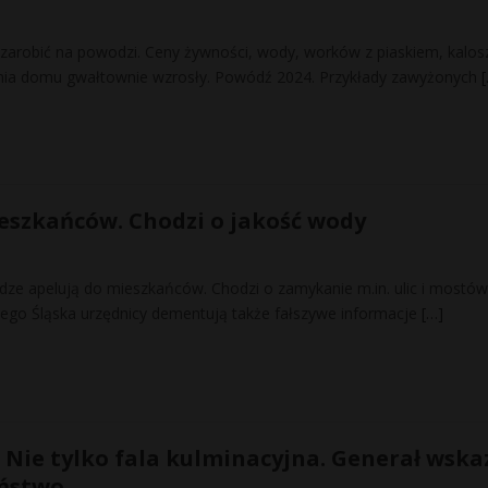
j zarobić na powodzi. Ceny żywności, wody, worków z piaskiem, kalos
nia domu gwałtownie wzrosły. Powódź 2024. Przykłady zawyżonych
ieszkańców. Chodzi o jakość wody
dze apelują do mieszkańców. Chodzi o zamykanie m.in. ulic i mostó
nego Śląska urzędnicy dementują także fałszywe informacje
[…]
: Nie tylko fala kulminacyjna. Generał wska
eństwo