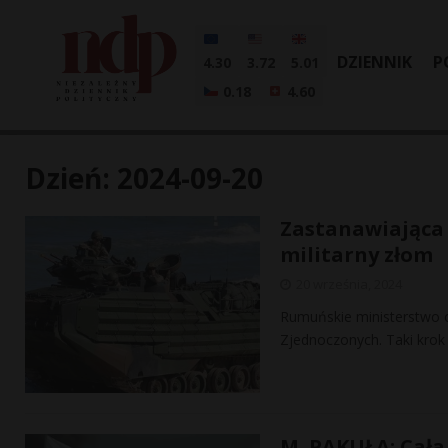
DZIENNIK
P
4.30
3.72
5.01
0.18
4.60
Dzień:
2024-09-20
Zastanawiająca 
militarny złom
20 września, 2024
Rumuńskie ministerstwo o
Zjednoczonych. Taki krok 
M. PAKUŁA: Cała