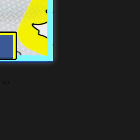
dły
(FAZ)