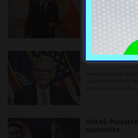
20 września, 2024
W 2023 roku IPN przyznał
Kresów Południowo-Wscho
[…]
Niemiecka prasa
20 września, 2024
Amerykański bank central
oczekiwali inwestorzy. Ni
pisze dziś (20.09.2024) 
GAŁAŚ: Początek
sojusznika