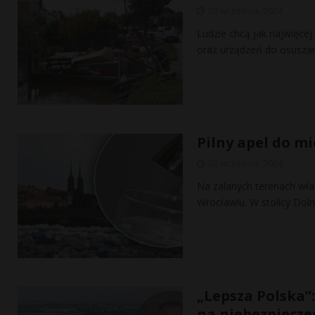
20 września, 2024
Ludzie chcą jak najwięce
oraz urządzeń do osusza
Pilny apel do m
20 września, 2024
Na zalanych terenach wła
Wrocławiu. W stolicy Dol
„Lepsza Polska”
na niebezpiecz