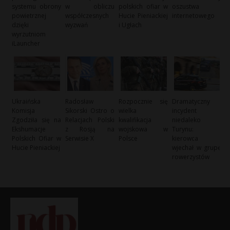
systemu obrony
w obliczu
polskich ofiar w
oszustwa
powietrznej
współczesnych
Hucie Pieniackiej
internetowego
dzięki
wyzwań
i Ugłach
wyrzutniom
iLauncher
Ukraińska
Radosław
Rozpocznie się
Dramatyczny
Komisja
Sikorski Ostro o
wielka
incydent
Zgodziła się na
Relacjach Polski
kwalifikacja
niedaleko
Ekshumacje
z Rosją na
wojskowa w
Turynu:
Polskich Ofiar w
Serwisie X
Polsce
kierowca
Hucie Pieniackiej
wjechał w grupę
rowerzystów