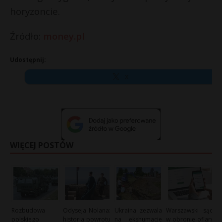
horyzoncie.
Źródło:
money.pl
Udostępnij:
X
WIĘCEJ POSTÓW
Rozbudowa
Odyseja Nolana:
Ukraina zezwala
Warszawski sąd
polskiego
historia powrotu
na ekshumacje
w obronie ofiary