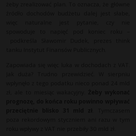
t
żeby zrealizować plan. To oznacza, że główne
r
źródło dochodów budżetu dalej jest słabe,
t
więc naturalne jest pytanie, czy nie
s
spowoduje to napięć pod koniec roku –
s
podkreśla Sławomir Dudek, prezes think
tanku Instytut Finansów Publicznych.
t
Zapowiada się więc luka w dochodach z VAT.
Jak duża? Trudno przewidzieć. W sierpniu
wpłynęło z tego podatku nieco ponad 24 mld
zł, ale to miesiąc wakacyjny.
Żeby wykonać
prognozę, do końca roku powinno wpływać
przeciętnie blisko 31 mld zł
. Tymczasem
poza rekordowym styczniem ani razu w tym
roku wpływy z VAT nie przebiły 30 mld zł.