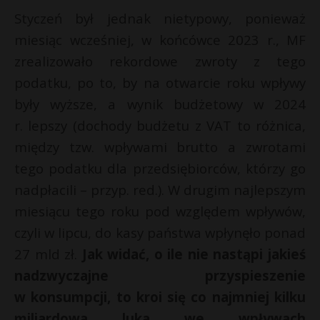
Styczeń był jednak nietypowy, ponieważ
miesiąc wcześniej, w końcówce 2023 r., MF
zrealizowało rekordowe zwroty z tego
podatku, po to, by na otwarcie roku wpływy
były wyższe, a wynik budżetowy w 2024
r. lepszy (dochody budżetu z VAT to różnica,
między tzw. wpływami brutto a zwrotami
tego podatku dla przedsiębiorców, którzy go
nadpłacili – przyp. red.). W drugim najlepszym
miesiącu tego roku pod względem wpływów,
czyli w lipcu, do kasy państwa wpłynęło ponad
27 mld zł.
Jak widać, o ile nie nastąpi jakieś
nadzwyczajne przyspieszenie
w konsumpcji, to kroi się co najmniej kilku
miliardowa luka we wpływach