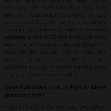
P
o wpływy z VAT. Prognozował, że będą o 30
proc. proc. wyższe niż rok wcześniej. Na razie
taki scenariusz wydaje się wątpliwy.
Cztery
miesiące przed końcem roku do budżetu
E
wpłynęło z VAT 197,6 mld zł czyli 20 proc.
więcej niż do sierpnia roku ubiegłego.
To
i
dużo, ale żeby wykonać plan do końca roku
l
powinno wpłynąć 123,5 mld zł, a dla
porównania w czterech ostatnich miesiącach
zeszłego roku wpłynęło 83 mld zł.
Nowe budżetowe dane. Szykuje się luka w
dochodach z VAT
– Dynamika powinna być dwa razy wyższa,