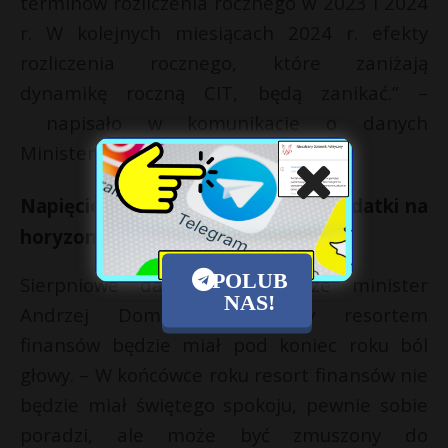
terminów rozliczenia rocznego w 2023 i 2024
r. W kolejnych miesiącach 2024 r. efekty
rozliczenia rocznego, które zaniżają
dynamikę roczną CIT, będą zanikać.” –
napisało w komunikacie o danych
Ministerstwo Finansów.
Napięcie na finiszu, dodatkowe wydatki na
horyzoncie
POLUB
Sierpniowe dane pokazują, że minister
NAS!
Andrzej Domański kierujący resortem
finansów będzie miał pod koniec roku ból
głowy. – W końcówce roku resort finansów nie
będzie miał świętego spokoju, pewnie sobie
poradzi, ale może być zmuszony do