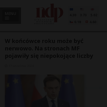
MENU
4.30
3.73
5.02
0.18
4.60
W końcówce roku może być
nerwowo. Na stronach MF
pojawiły się niepokojące liczby
i
17 września, 2024
l