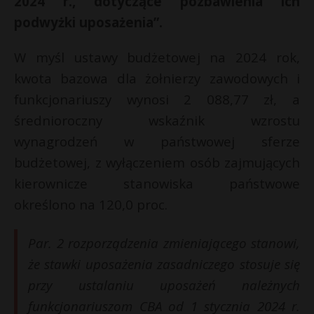
2024 r., dotyczące pozbawienia ich
t
podwyżki uposażenia”.
r
W myśl ustawy budżetowej na 2024 rok,
s
s
s
kwota bazowa dla żołnierzy zawodowych i
s
funkcjonariuszy wynosi 2 088,77 zł, a
średnioroczny wskaźnik wzrostu
wynagrodzeń w państwowej sferze
budżetowej, z wyłączeniem osób zajmujących
kierownicze stanowiska państwowe
określono na 120,0 proc.
Par. 2 rozporządzenia zmieniającego stanowi,
że stawki uposażenia zasadniczego stosuje się
przy ustalaniu uposażeń należnych
funkcjonariuszom CBA od 1 stycznia 2024 r.