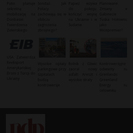
Putin planuje
Sondaż: Jak
Papież wzywa
Planowane
sekretną
Polacy
do pokoju:
Zmiany w
mobilizację na
zachowają się w
kończyć wojnę
Gabinecie
Donbasie:
obliczu
na Ukrainie i w
Tuska: Hołownia
Twierdzenia
zagrożenia
Sudanie
jako
Zełenskiego
zbrojnego?
Wicepremier?
USA Zatwierdza
Reeksport
Wysokie opłaty
Rolnik z Gliwic
Kontrowersyjne
Amerykańskiej
parkingowe przy
zaorał nowy
odwierty na
Broni z Turcji do
szpitalach
asfalt: Areszt i
Grenlandii:
Ukrainy
budzą
wysokie straty
Greenland
kontrowersje
Energy na
celowniku