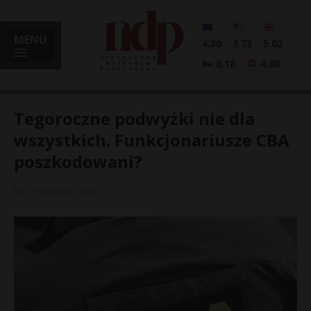
MENU
4.30
3.73
5.02
0.18
4.60
Tegoroczne podwyżki nie dla
wszystkich. Funkcjonariusze CBA
poszkodowani?
i
17 września, 2024
l