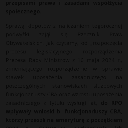
przepisami prawa i zasadami współżycia
P
społecznego.
Sprawą kłopotów z naliczaniem tegorocznej
podwyżki zajął się Rzecznik Praw
E
Obywatelskich. Jak czytamy, od „rozpoczęcia
procesu legislacyjnego rozporządzenia
i
Prezesa Rady Ministrów z 16 maja 2024 r.,
l
zmieniającego rozporządzenie w sprawie
stawek uposażenia zasadniczego na
poszczególnych stanowiskach służbowych
funkcjonariuszy CBA oraz wzrostu uposażenia
r
zasadniczego z tytułu wysługi lat,
do RPO
wpływały wnioski b. funkcjonariuszy CBA,
s
s
którzy przeszli na emeryturę z początkiem