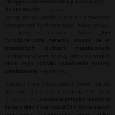
skorygowania dokumentacji przekazanej
do ZER MSWiA
” – czytamy.
Jak się jednak okazało, CBA ma nie zwiększać
wynagrodzeń funkcjonariuszy, którzy odeszli
ze służby w styczniu i lutym. „
Byli
funkcjonariusze zwracają uwagę, że w
pozostałych służbach mundurowych
funkcjonariuszom, którzy odeszli z innych
służb tego rodzaju świadczenia zostały
zrealizowane
” – pisze RPO.
Rzecznik Praw Obywatelskich zwrócił się do
dyrektora Biura Kadr i Szkolenia CBA, który
tłumaczył, że
„wskazane przepisy weszły w
życie w dniu 1 czerwca 2024 r. Nowe stawki
uposażenia zasadniczego objęły tylko