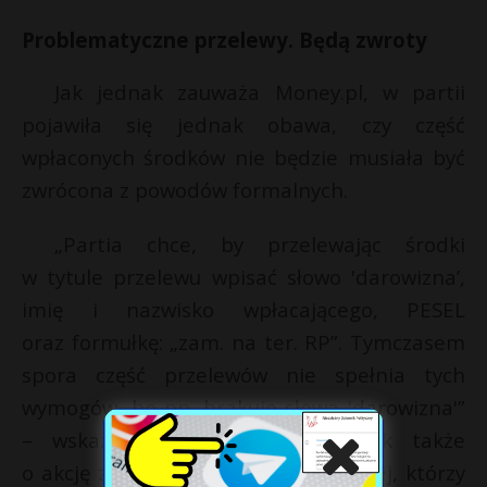
Problematyczne przelewy. Będą zwroty
Jak jednak zauważa Money.pl, w partii
pojawiła się jednak obawa, czy część
wpłaconych środków nie będzie musiała być
zwrócona z powodów formalnych.
„Partia chce, by przelewając środki
w tytule przelewu wpisać słowo 'darowizna’,
imię i nazwisko wpłacającego, PESEL
oraz formułkę: „zam. na ter. RP”. Tymczasem
spora część przelewów nie spełnia tych
wymogów, bo np. brakuje słowa 'darowizna'”
– wskazuje portal. Chodzi jednak także
o akcję zwolenników koalicji rządzącej, którzy