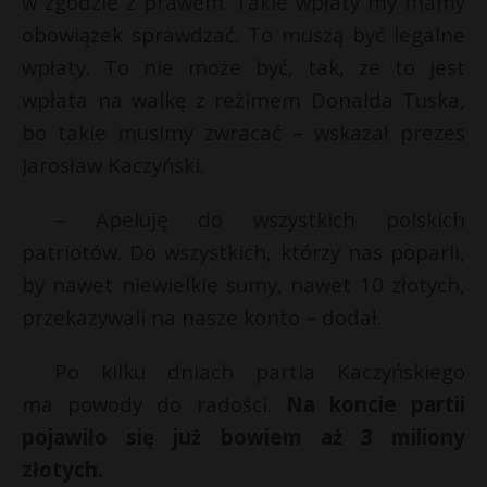
w zgodzie z prawem. Takie wpłaty my mamy
t
obowiązek sprawdzać. To muszą być legalne
r
wpłaty. To nie może być, tak, że to jest
wpłata na walkę z reżimem Donalda Tuska,
s
s
bo takie musimy zwracać – wskazał prezes
Jarosław Kaczyński.
– Apeluję do wszystkich polskich
patriotów. Do wszystkich, którzy nas poparli,
by nawet niewielkie sumy, nawet 10 złotych,
przekazywali na nasze konto – dodał.
Po kilku dniach partia Kaczyńskiego
ma powody do radości.
Na koncie partii
pojawiło się już bowiem aż 3 miliony
złotych.