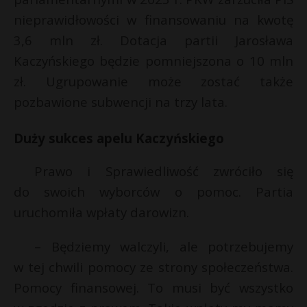
P
nieprawidłowości w finansowaniu na kwotę
3,6 mln zł. Dotacja partii Jarosława
Kaczyńskiego będzie pomniejszona o 10 mln
zł. Ugrupowanie może zostać także
*
E
pozbawione subwencji na trzy lata.
r
*
i
Duży sukces apelu Kaczyńskiego
l
Prawo i Sprawiedliwość zwróciło się
do swoich wyborców o pomoc. Partia
uruchomiła wpłaty darowizn.
– Będziemy walczyli, ale potrzebujemy
w tej chwili pomocy ze strony społeczeństwa.
Pomocy finansowej. To musi być wszystko