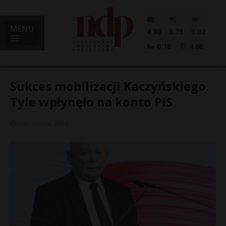
MENU
4.30
3.73
5.02
0.18
4.60
Sukces mobilizacji Kaczyńskiego.
Tyle wpłynęło na konto PiS
i
3 września, 2024
l