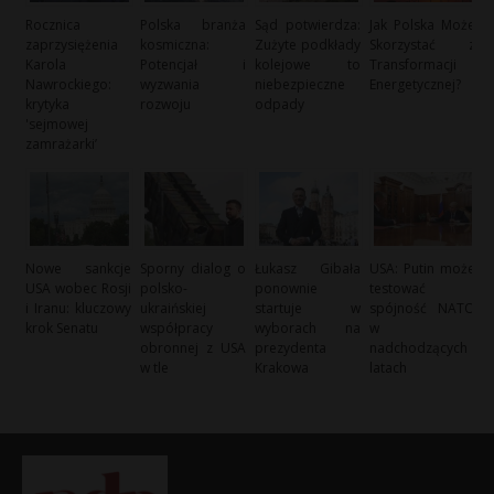
Rocznica
Polska branża
Sąd potwierdza:
Jak Polska Może
zaprzysiężenia
kosmiczna:
Zużyte podkłady
Skorzystać z
Karola
Potencjał i
kolejowe to
Transformacji
Nawrockiego:
wyzwania
niebezpieczne
Energetycznej?
krytyka
rozwoju
odpady
'sejmowej
zamrażarki’
Nowe sankcje
Sporny dialog o
Łukasz Gibała
USA: Putin może
USA wobec Rosji
polsko-
ponownie
testować
i Iranu: kluczowy
ukraińskiej
startuje w
spójność NATO
krok Senatu
współpracy
wyborach na
w
obronnej z USA
prezydenta
nadchodzących
w tle
Krakowa
latach